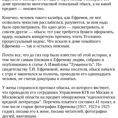
доме произвели многочасовой повальный обыск, а на какой
предмет — неизвестно.
Конечно, человек такого калибра, как Ефремов, не мог
позволить чекистам расслабиться, разумеется, за ним надо
было присматривать. Но одно дело — присматривать, и
совсем другое — обыск: тут уже требуется бумаги оформлять,
ордер, называть конкретную причину, чтить Уголовно-
процессуальный кодекс. Что искали в доме покойного
Ефремова — так и осталось неясным.
Почти все, что до сих пор было известно об этой истории, в
том числе самым близким к Ефремову людям, собрано и
опубликовано в статье А Измайлова “Туманность”. По
свидетельству Т.И. Ефремовой, жены писателя, обыск начался
с утра и закончился за полночь, проводили его одиннадцать
человек, не считая домуправа и понятых.
У жены сохранился протокол обыска, из которого явствует,
что проводили его сотрудники Управления КГБ по Москве и
Московской области на предмет обнаружения “идеологически
вредной литературы”. Перечень изъятого составил 41 пункт, в
том числе старые фотографии Ефремова (1917, 1923 и 1925
годов), письма его к жене, письма читателей, фотографии
друзей, квитанции.