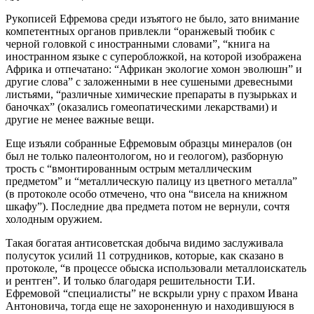
Рукописей Ефремова среди изъятого не было, зато внимание
компетентных органов привлекли “оранжевый тюбик с
черной головкой с иностранными словами”, “книга на
иностранном языке с суперобложкой, на которой изображена
Африка и отпечатано: “Африкан экологие хомон эволюшн” и
другие слова” с заложенными в нее сушеными древесными
листьями, “различные химические препараты в пузырьках и
баночках” (оказались гомеопатическими лекарствами) и
другие не менее важные вещи.
Еще изъяли собранные Ефремовым образцы минералов (он
был не только палеонтологом, но и геологом), разборную
трость с “вмонтированным острым металлическим
предметом” и “металлическую палицу из цветного металла”
(в протоколе особо отмечено, что она “висела на книжном
шкафу”). Последние два предмета потом не вернули, сочтя
холодным оружием.
Такая богатая антисоветская добыча видимо заслуживала
полусуток усилий 11 сотрудников, которые, как сказано в
протоколе, “в процессе обыска использовали металлоискатель
и рентген”. И только благодаря решительности Т.И.
Ефремовой “специалисты” не вскрыли урну с прахом Ивана
Антоновича, тогда еще не захороненную и находившуюся в