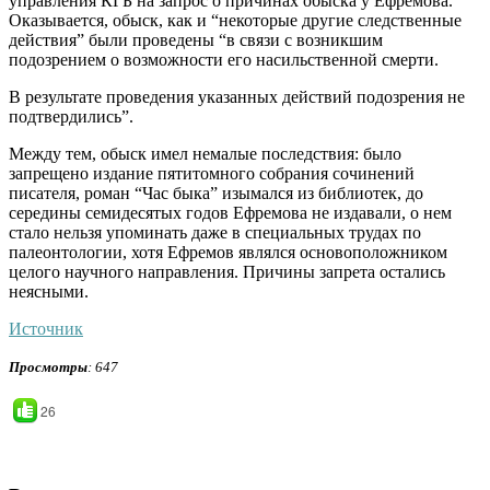
управления КГБ на запрос о причинах обыска у Ефремова.
Оказывается, обыск, как и “некоторые другие следственные
действия” были проведены “в связи с возникшим
подозрением о возможности его насильственной смерти.
В результате проведения указанных действий подозрения не
подтвердились”.
Между тем, обыск имел немалые последствия: было
запрещено издание пятитомного собрания сочинений
писателя, роман “Час быка” изымался из библиотек, до
середины семидесятых годов Ефремова не издавали, о нем
стало нельзя упоминать даже в специальных трудах по
палеонтологии, хотя Ефремов являлся основоположником
целого научного направления. Причины запрета остались
неясными.
Источник
Просмотры
: 647
26