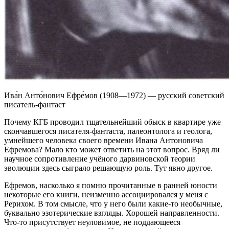
Ива́н Анто́нович Ефре́мов (1908—1972) — русский советский
писатель-фантаст
Почему КГБ проводил тщательнейший обыск в квартире уже
скончавшегося писателя-фантаста, палеонтолога и геолога,
умнейшего человека своего времени Ивана Антоновича
Ефремова? Мало кто может ответить на этот вопрос. Вряд ли
научное сопротивление учёного дарвиновской теории
эволюции здесь сыграло решающую роль. Тут явно другое.
Ефремов, насколько я помню прочитанные в ранней юности
некоторые его книги, неизменно ассоциировался у меня с
Рерихом. В том смысле, что у него были какие-то необычные,
буквально эзотерические взгляды. Хорошей направленности.
Что-то присутствует неуловимое, не поддающееся