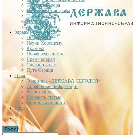
Теория заговора
Недавняя катастрофа
Тартария
Гиганты
Плоская Земля
Здравые проекты
Общее дело
Научи Хорошему
Крамола
Новая реальность
Время вперёд
Сделано у нас
Путь Сердца
О нас
О портале «ДЕРЖАВА СЕГОДНЯ»
Справочная информация
Регистрация
Добавить статью
Подписка по почте
Вход