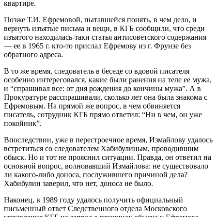
квартире.
Позже Т.И. Ефремовой, пытавшейся понять, в чем дело, и
вернуть изъятые письма и вещи, в КГБ сообщили, что среди
изъятого находилась-таки статья антисоветского содержания
— ее в 1965 г. кто-то прислал Ефремову из г. Фрунзе без
обратного адреса.
В то же время, следователь в беседе со вдовой писателя
особенно интересовался, какие были ранения на теле ее мужа,
и “спрашивал все: от дня рождения до кончины мужа”. А в
Прокуратуре расспрашивали, сколько лет она была знакома с
Ефремовым. На прямой же вопрос, в чем обвиняется
писатель, сотрудник КГБ прямо ответил: “Ни в чем, он уже
покойник”.
Впоследствии, уже в перестроечное время, Измайлову удалось
встретиться со следователем Хабибулиным, проводившим
обыск. Но и тот не прояснил ситуации. Правда, он ответил на
основной вопрос, волновавший Измайлова: не существовало
ли какого-либо доноса, послужившего причиной дела?
Хабибулин заверил, что нет, доноса не было.
Наконец, в 1989 году удалось получить официальный
письменный ответ Следственного отдела Московского