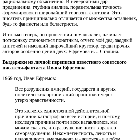
рациональному объяснению. И невероятный дар
предвидения, глубина анализа, поразительная точность
формулировок и широчайший горизонт фантазии. Этот
писатель принципиально отличается от множества остальных,
будь то фантасты или беллетристы.
И только теперь, по прошествии немалых лет, начинает
потихоньку становиться понятным, отчего мой дед, заядлый
книгочей и имевший широчайший кругозор, среди прочих
авторов особенно ценил двух: Ефремова и… Сталина.
Выдержки из личной переписки известного советского
писателя-фантаста Ивана Ефремова
1969 год, Иван Ефремов:
Все разрушения империй, государств и других
политических организаций происходят через
утерю нравственности.
Это является единственной действительной
причиной катастроф во всей истории, и поэтому,
исследуя причины почти всех катаклизмов, мы
можем сказать, что разрушение носит характер
саморазрушения. Некомпетентность, леность и
шаловливость «мальчиков» и «девочек» в любом