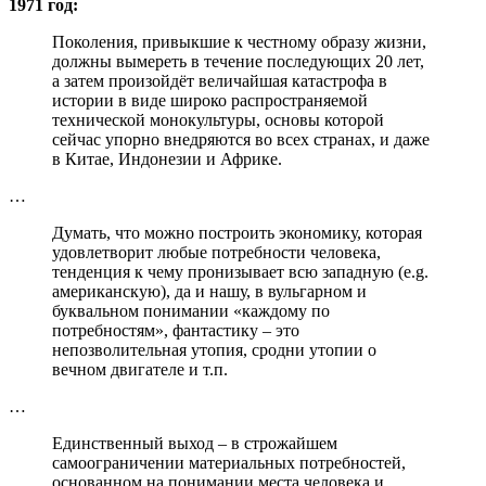
1971 год:
Поколения, привыкшие к честному образу жизни,
должны вымереть в течение последующих 20 лет,
а затем произойдёт величайшая катастрофа в
истории в виде широко распространяемой
технической монокультуры, основы которой
сейчас упорно внедряются во всех странах, и даже
в Китае, Индонезии и Африке.
…
Думать, что можно построить экономику, которая
удовлетворит любые потребности человека,
тенденция к чему пронизывает всю западную (e.g.
американскую), да и нашу, в вульгарном и
буквальном понимании «каждому по
потребностям», фантастику – это
непозволительная утопия, сродни утопии о
вечном двигателе и т.п.
…
Единственный выход – в строжайшем
самоограничении материальных потребностей,
основанном на понимании места человека и