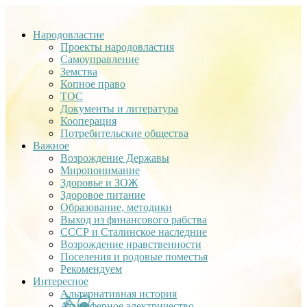
Народовластие
Проекты народовластия
Самоуправление
Земства
Копное право
ТОС
Документы и литература
Кооперация
Потребительские общества
Важное
Возрождение Державы
Миропонимание
Здоровье и ЗОЖ
Здоровое питание
Образование, методики
Выход из финансового рабства
СССР и Сталинское наследние
Возрождение нравственности
Поселения и родовые поместья
Рекомендуем
Интересное
Альтернативная история
Атмосферное электричество