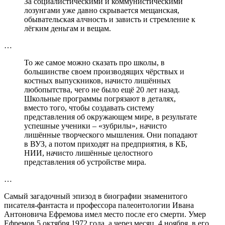
За социалистическими и коммунистическими
лозунгами уже давно скрывается мещанская,
обывательская алчность и зависть и стремление к
лёгким деньгам и вещам.
…
То же самое можно сказать про школы, в
большинстве своем производящих чёрствых и
костных выпускников, начисто лишённых
любопытства, чего не было ещё 20 лет назад.
Школьные программы погрязают в деталях,
вместо того, чтобы создавать систему
представления об окружающем мире, в результате
успешные ученики – «зубрилы», начисто
лишённые творческого мышления. Они попадают
в ВУЗ, а потом приходят на предприятия, в КБ,
НИИ, начисто лишённые целостного
представления об устройстве мира.
…
Самый загадочный эпизод в биографии знаменитого
писателя-фантаста и профессора палеонтологии Ивана
Антоновича Ефремова имел место после его смерти. Умер
Ефремов 5 октября 1972 года, а через месяц, 4 ноября, в его