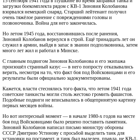
15 сентября 1941 года в Пушкине во время заправки танка и
загрузки боекомплекта рядом с КВ-1 Зиновия Колобанова
взорвался немецкий снаряд. Старший лейтенант получил
очень тяжёлое ранение с повреждениями головы и
позвоночника. Война для него закончилась.
Но летом 1945 года, восстановившись после ранения,
Зиновий Колобанов вернулся в строй. Ещё тринадцать лет он
служил в армии, выйдя в запас в звании подполковника, затем
много лет жил и работал в Минске.
С главным подвигом Зиновия Колобанова и его экипажа
произошёл странный казус — в него попросту отказывались
верить, несмотря на то, что факт боя под Войсковицами и его
результаты были официально задокументированы.
Кажется, власти стеснялись того факта, что летом 1941 года
советские танкисты могли столь жестоко громить фашистов.
Подобные подвиги не вписывались в общепринятую картину
первых месяцев войны.
Но вот интересный момент — в начале 1980-х годов на месте
боя под Войсковицами было решено поставить памятник.
Зиновий Колобанов написал письмо министру обороны
СССР Дмитрию Устинову с просьбой выделить танк для
установки на постамент, и танк был выделен, правда, не КВ-1,