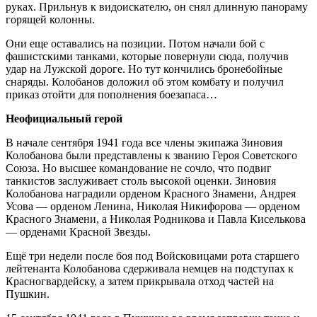
руках. Прильнув к видоискателю, он снял длинную панораму
горящей колонны.
Они еще оставались на позиции. Потом начали бой с
фашистскими танками, которые повернули сюда, получив
удар на Лужской дороге. Но тут кончились бронебойные
снаряды. Колобанов доложил об этом комбату и получил
приказ отойти для пополнения боезапаса…
Неофициальный герой
В начале сентября 1941 года все члены экипажа Зиновия
Колобанова были представлены к званию Героя Советского
Союза. Но высшее командование не сочло, что подвиг
танкистов заслуживает столь высокой оценки. Зиновия
Колобанова наградили орденом Красного Знамени, Андрея
Усова — орденом Ленина, Николая Никифорова — орденом
Красного Знамени, а Николая Родникова и Павла Киселькова
— орденами Красной Звезды.
Ещё три недели после боя под Войсковицами рота старшего
лейтенанта Колобанова сдерживала немцев на подступах к
Красногвардейску, а затем прикрывала отход частей на
Пушкин.