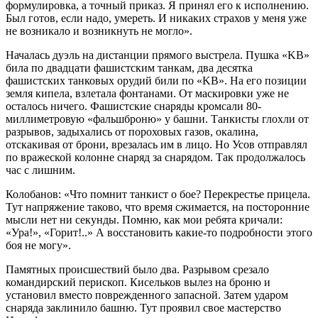
формулировка, а точный приказ. Я принял его к исполнению.
Был готов, если надо, умереть. И никаких страхов у меня уже
не возникало и возникнуть не могло».
Началась дуэль на дистанции прямого выстрела. Пушка «KB»
била по двадцати фашистским танкам, два десятка
фашистских танковых орудий били по «KB». На его позиции
земля кипела, взлетала фонтанами. От маскировки уже не
осталось ничего. Фашистские снаряды кромсали 80-
миллиметровую «фальшброню» у башни. Танкисты глохли от
разрывов, задыхались от пороховых газов, окалина,
отскакивая от брони, врезалась им в лицо. Но Усов отправлял
по вражеской колонне снаряд за снарядом. Так продолжалось
час с лишним.
Колобанов: «Что помнит танкист о бое? Перекрестье прицела.
Тут напряжение таково, что время сжимается, на посторонние
мысли нет ни секунды. Помню, как мои ребята кричали:
«Ура!», «Горит!..» А восстановить какие-то подробности этого
боя не могу».
Памятных происшествий было два. Разрывом срезало
командирский перископ. Кисельков вылез на броню и
установил вместо поврежденного запасной. Затем ударом
снаряда заклинило башню. Тут проявил свое мастерство