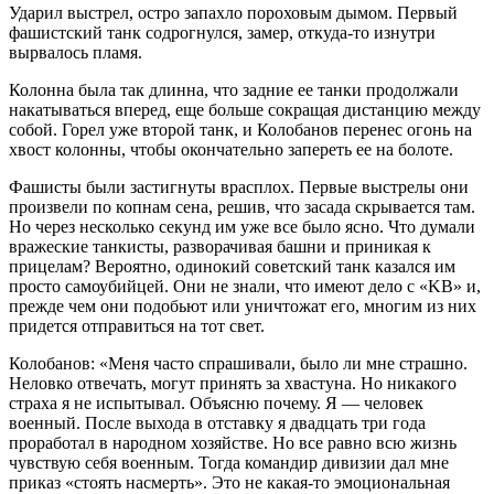
Ударил выстрел, остро запахло пороховым дымом. Первый
фашистский танк содрогнулся, замер, откуда-то изнутри
вырвалось пламя.
Колонна была так длинна, что задние ее танки продолжали
накатываться вперед, еще больше сокращая дистанцию между
собой. Горел уже второй танк, и Колобанов перенес огонь на
хвост колонны, чтобы окончательно запереть ее на болоте.
Фашисты были застигнуты врасплох. Первые выстрелы они
произвели по копнам сена, решив, что засада скрывается там.
Но через несколько секунд им уже все было ясно. Что думали
вражеские танкисты, разворачивая башни и приникая к
прицелам? Вероятно, одинокий советский танк казался им
просто самоубийцей. Они не знали, что имеют дело с «KB» и,
прежде чем они подобьют или уничтожат его, многим из них
придется отправиться на тот свет.
Колобанов: «Меня часто спрашивали, было ли мне страшно.
Неловко отвечать, могут принять за хвастуна. Но никакого
страха я не испытывал. Объясню почему. Я — человек
военный. После выхода в отставку я двадцать три года
проработал в народном хозяйстве. Но все равно всю жизнь
чувствую себя военным. Тогда командир дивизии дал мне
приказ «стоять насмерть». Это не какая-то эмоциональная