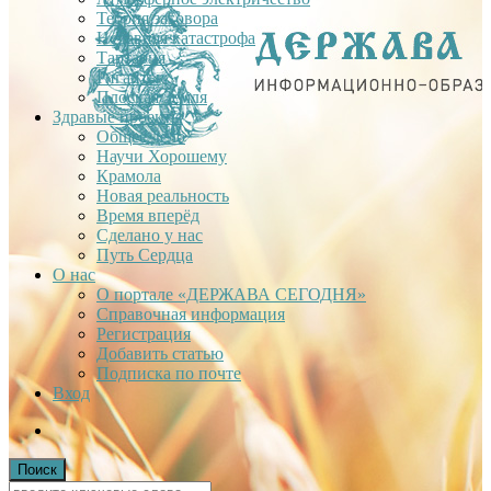
Теория заговора
Недавняя катастрофа
Тартария
Гиганты
Плоская Земля
Здравые проекты
Общее дело
Научи Хорошему
Крамола
Новая реальность
Время вперёд
Сделано у нас
Путь Сердца
О нас
О портале «ДЕРЖАВА СЕГОДНЯ»
Справочная информация
Регистрация
Добавить статью
Подписка по почте
Вход