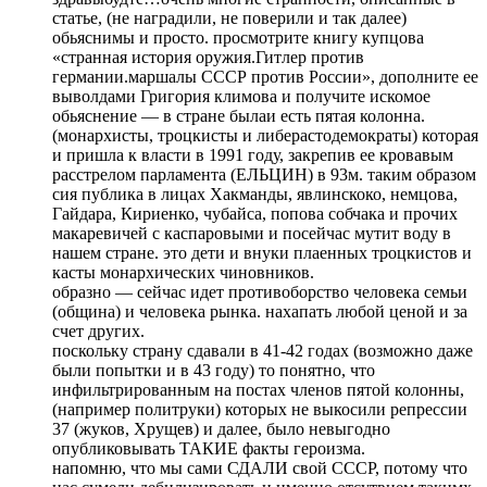
статье, (не наградили, не поверили и так далее)
обьяснимы и просто. просмотрите книгу купцова
«странная история оружия.Гитлер против
германии.маршалы СССР против России», дополните ее
выволдами Григория климова и получите искомое
обьяснение — в стране былаи есть пятая колонна.
(монархисты, троцкисты и либерастодемократы) которая
и пришла к власти в 1991 году, закрепив ее кровавым
расстрелом парламента (ЕЛЬЦИН) в 93м. таким образом
сия публика в лицах Хакманды, явлинскоко, немцова,
Гайдара, Кириенко, чубайса, попова собчака и прочих
макаревичей с каспаровыми и посейчас мутит воду в
нашем стране. это дети и внуки плаенных троцкистов и
касты монархических чиновников.
образно — сейчас идет противоборство человека семьи
(община) и человека рынка. нахапать любой ценой и за
счет других.
поскольку страну сдавали в 41-42 годах (возможно даже
были попытки и в 43 году) то понятно, что
инфильтрированным на постах членов пятой колонны,
(например политруки) которых не выкосили репрессии
37 (жуков, Хрущев) и далее, было невыгодно
опубликовывать ТАКИЕ факты героизма.
напомню, что мы сами СДАЛИ свой СССР, потому что