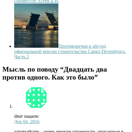
Профессор Агеев Б.Н.
Противоречия и абсурд
официальной версии строительства Санкт-Петербурга.
Часть 2
Мысль по поводу
“Двадцать два
против одного. Как это было”
ilmir пишет:
Дек 04, 2016
здравыбудте…очень многие странности, описанные в