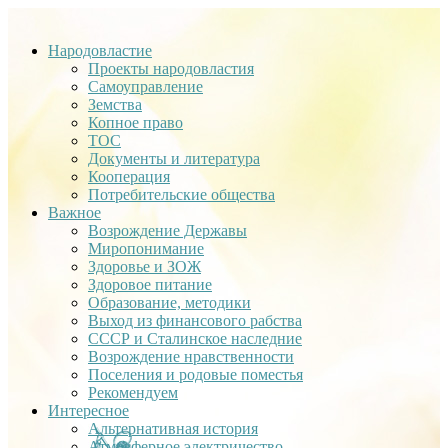
Народовластие
Проекты народовластия
Самоуправление
Земства
Копное право
ТОС
Документы и литература
Кооперация
Потребительские общества
Важное
Возрождение Державы
Миропонимание
Здоровье и ЗОЖ
Здоровое питание
Образование, методики
Выход из финансового рабства
СССР и Сталинское наследние
Возрождение нравственности
Поселения и родовые поместья
Рекомендуем
Интересное
Альтернативная история
Атмосферное электричество