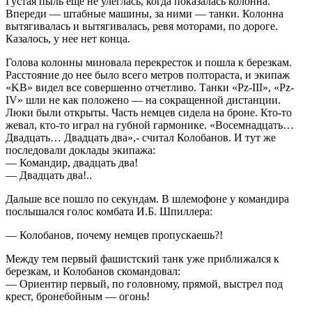
Густая пыль еще не улеглась, когда показалась колонна.
Впереди — штабные машины, за ними — танки. Колонна
вытягивалась и вытягивалась, ревя моторами, по дороге.
Казалось, у нее нет конца.
Голова колонны миновала перекресток и пошла к березкам.
Расстояние до нее было всего метров полтораста, и экипаж
«KB» видел все совершенно отчетливо. Танки «Pz-III», «Pz-
IV» шли не как положено — на сокращенной дистанции.
Люки были открыты. Часть немцев сидела на броне. Кто-то
жевал, кто-то играл на губной гармонике. «Восемнадцать…
Двадцать… Двадцать два»,- считал Колобанов. И тут же
последовали доклады экипажа:
— Командир, двадцать два!
— Двадцать два!..
Дальше все пошло по секундам. В шлемофоне у командира
послышался голос комбата И.Б. Шпиллера:
— Колобанов, почему немцев пропускаешь?!
Между тем первый фашистский танк уже приближался к
березкам, и Колобанов скомандовал:
— Ориентир первый, по головному, прямой, выстрел под
крест, бронебойным — огонь!