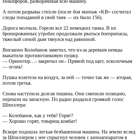
Никифоров, разворачивая всю машину.
А потом разрывы стихли (после боя экипаж «KB» сосчитал
следы попаданий в свой танк — их было 156).
Дорога молчала. Горели все 22 немецких танка. В их
бронированных утробах продолжали рваться боеприпасы,
тяжелый синий дым тянулся над равниной.
Внезапно Колобанов заметил, что из-за деревьев немцы
выкатили противотанковую пушку.
— Ориентир…- закричал он.- Прямой под щит, осколочным
— огонь!
Пушка взлетела на воздух, за ней — точно так же — вторая,
потом третья.
Снова наступила долгая тишина. Они сменили позицию,
перешли на запасную. По радио раздался громкий голос
Шпиллера:
— Колобанов, как у тебя? Горят?
— Хорошо горят, товарищ комбат!
Вскоре подошла легкая безбашенная машина. На землю вслед
за Шпиллером с нее спрыгнул человек с киноаппаратом в