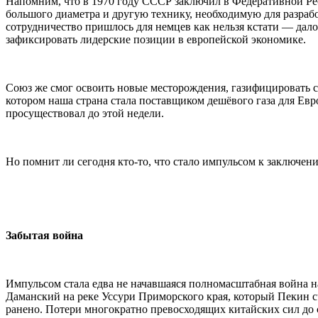
Напомним, что в 1970 году СССР заключил в Федеративной Рес
большого диаметра и другую технику, необходимую для разра
сотрудничество пришлось для немцев как нельзя кстати — дал
зафиксировать лидерские позиции в европейской экономике.
Союз же смог освоить новые месторождения, газифицировать св
котором наша страна стала поставщиком дешёвого газа для Евр
просуществовал до этой недели.
Но помнит ли сегодня кто-то, что стало импульсом к заключе
Забытая война
Импульсом стала едва не начавшаяся полномасштабная война н
Даманский на реке Уссури Приморского края, который Пекин сч
ранено. Потери многократно превосходящих китайских сил до с