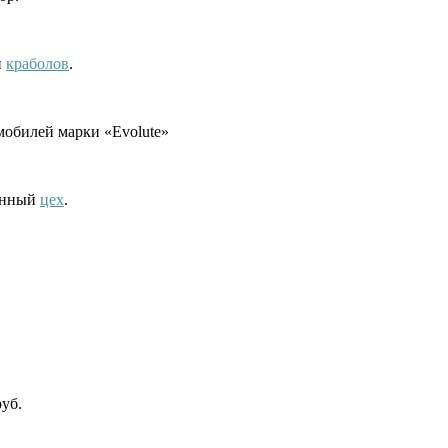
й
краболов
.
обилей марки «Evolute»
енный
цех
.
уб.