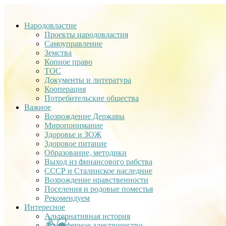
Народовластие
Проекты народовластия
Самоуправление
Земства
Копное право
ТОС
Документы и литература
Кооперация
Потребительские общества
Важное
Возрождение Державы
Миропонимание
Здоровье и ЗОЖ
Здоровое питание
Образование, методики
Выход из финансового рабства
СССР и Сталинское наследние
Возрождение нравственности
Поселения и родовые поместья
Рекомендуем
Интересное
Альтернативная история
Атмосферное электричество