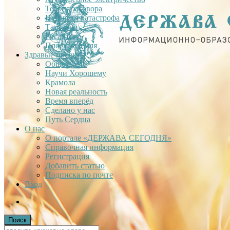
Теория заговора
Недавняя катастрофа
Тартария
Гиганты
Плоская Земля
Здравые проекты
Общее дело
Научи Хорошему
Крамола
Новая реальность
Время вперёд
Сделано у нас
Путь Сердца
О нас
О портале «ДЕРЖАВА СЕГОДНЯ»
Справочная информация
Регистрация
Добавить статью
Подписка по почте
Вход