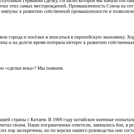
публикой Германии сделку, согласно которой мы начали постав
ботки этих самых месторождений. Промышленность Союза на то
о импульс к развитию собственной промышленности и позволило
ои города и посёлки и вписаться в европейскую экономику. Хор
опы и на долгое время потеряла интерес к развитию собственны
нию «сделки века»? Мы помним.
ашей страны с Китаем. В 1969 году китайские военные попытал
итал своим. Наши пограничники ответили, завязались бои, в ре
их пор засекречены, но по версии нашего руководства они сост