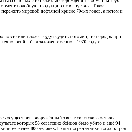
ки газа с новых сибирских месторождений в обмен на трубы
т момент подобную продукцию не выпускала. Такое
 пережить мировой нефтяной кризис 70-ых годов, а потом и
ошо это или плохо – будут судить потомки, но порядок при
х технологий – был заложен именно в 1970 году и
ись осуществить вооружённый захват советского острова
зультате которых 58 советских бойцов было убито и ещё 94
авили не менее 800 человек. Наши пограничники тогда остров