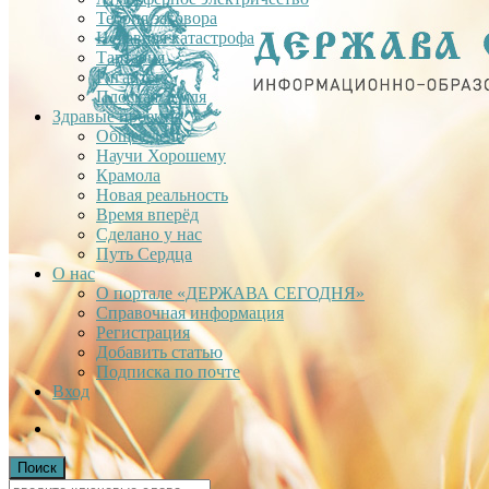
Теория заговора
Недавняя катастрофа
Тартария
Гиганты
Плоская Земля
Здравые проекты
Общее дело
Научи Хорошему
Крамола
Новая реальность
Время вперёд
Сделано у нас
Путь Сердца
О нас
О портале «ДЕРЖАВА СЕГОДНЯ»
Справочная информация
Регистрация
Добавить статью
Подписка по почте
Вход