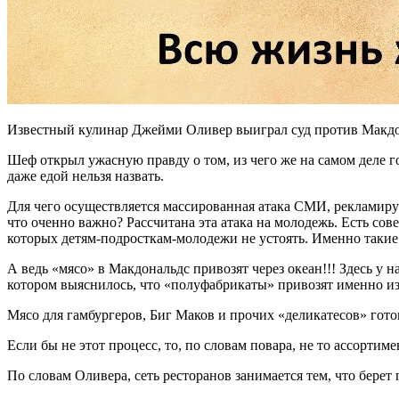
Известный кулинар Джейми Оливер выиграл суд против Макдона
Шеф открыл ужасную правду о том, из чего же на самом деле г
даже едой нельзя назвать.
Для чего осуществляется массированная атака СМИ, рекламирую
что оченно важно? Рассчитана эта атака на молодежь. Есть с
которых детям-подросткам-молодежи не устоять. Именно таки
А ведь «мясо» в Макдональдс привозят через океан!!! Здесь у 
котором выяснилось, что «полуфабрикаты» привозят именно 
Мясо для гамбургеров, Биг Маков и прочих «деликатесов» гот
Если бы не этот процесс, то, по словам повара, не то ассортиме
По словам Оливера, сеть ресторанов занимается тем, что берет