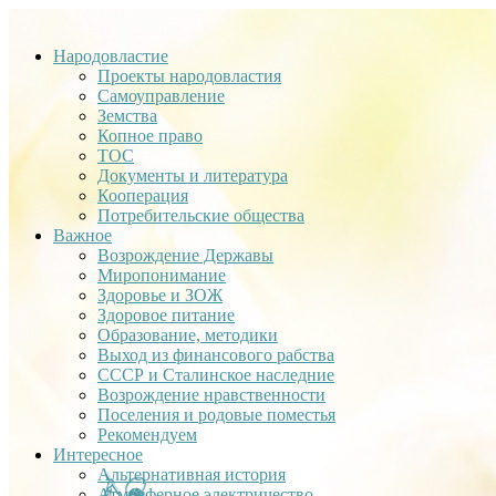
Народовластие
Проекты народовластия
Самоуправление
Земства
Копное право
ТОС
Документы и литература
Кооперация
Потребительские общества
Важное
Возрождение Державы
Миропонимание
Здоровье и ЗОЖ
Здоровое питание
Образование, методики
Выход из финансового рабства
СССР и Сталинское наследние
Возрождение нравственности
Поселения и родовые поместья
Рекомендуем
Интересное
Альтернативная история
Атмосферное электричество