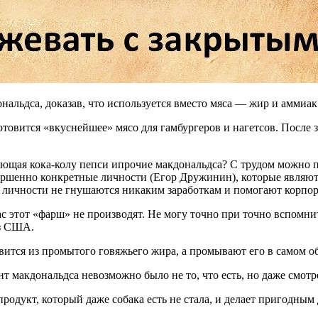
льдса, доказав, что используется вместо мяса — жир и аммиак 
отовится «вкуснейшее» мясо для гамбургеров и нагетсов. После
щая кока-колу пепси ипрочие макдональдса? С трудом можно пре
овершенно конкретные личности (Егор Дружинин), которые явля
е личности не гнушаются никаким заработкам и помогают корпо
нас этот «фарш» не производят. Не могу точно при точно вспомни
из США.
овится из промытого говяжьего жира, а промывают его в самом 
нт макдональдса невозможно было не то, что есть, но даже смотре
 продукт, который даже собака есть не стала, и делает пригодн