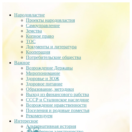
Народовластие
Проекты народовластия
Самоуправление
Земства
Копное право
ТОС
Документы и литература
Кооперация
Потребительские общества
Важное
Возрождение Державы
Миропонимание
Здоровье и ЗОЖ
Здоровое питание
Образование, методики
Выход из финансового рабства
СССР и Сталинское наследние
Возрождение нравственности
Поселения и родовые поместья
Рекомендуем
Интересное
Альтернативная история
Атмосферное электричество