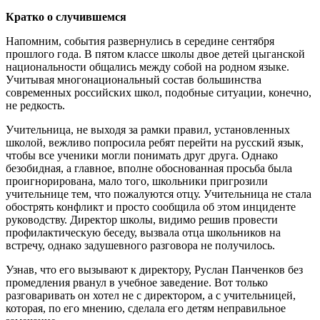
Кратко о случившемся
Напомним, события развернулись в середине сентября
прошлого года. В пятом классе школы двое детей цыганской
национальности общались между собой на родном языке.
Учитывая многонациональный состав большинства
современных российских школ, подобные ситуации, конечно,
не редкость.
Учительница, не выходя за рамки правил, установленных
школой, вежливо попросила ребят перейти на русский язык,
чтобы все ученики могли понимать друг друга. Однако
безобидная, а главное, вполне обоснованная просьба была
проигнорирована, мало того, школьники пригрозили
учительнице тем, что пожалуются отцу. Учительница не стала
обострять конфликт и просто сообщила об этом инциденте
руководству. Директор школы, видимо решив провести
профилактическую беседу, вызвала отца школьников на
встречу, однако задушевного разговора не получилось.
Узнав, что его вызывают к директору, Руслан Панченков без
промедления рванул в учебное заведение. Вот только
разговаривать он хотел не с директором, а с учительницей,
которая, по его мнению, сделала его детям неправильное