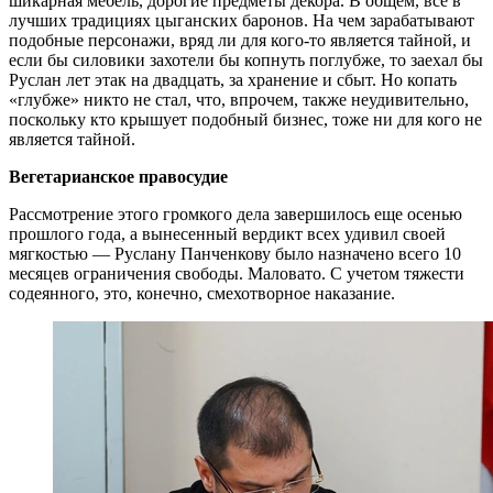
шикарная мебель, дорогие предметы декора. В общем, все в
лучших традициях цыганских баронов. На чем зарабатывают
подобные персонажи, вряд ли для кого-то является тайной, и
если бы силовики захотели бы копнуть поглубже, то заехал бы
Руслан лет этак на двадцать, за хранение и сбыт. Но копать
«глубже» никто не стал, что, впрочем, также неудивительно,
поскольку кто крышует подобный бизнес, тоже ни для кого не
является тайной.
Вегетарианское правосудие
Рассмотрение этого громкого дела завершилось еще осенью
прошлого года, а вынесенный вердикт всех удивил своей
мягкостью — Руслану Панченкову было назначено всего 10
месяцев ограничения свободы. Маловато. С учетом тяжести
содеянного, это, конечно, смехотворное наказание.