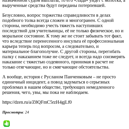
назначенной судом выплаты, то его «Лада» уйдет с молотка, а
вырученные средства будут переданы потерпевшей.
Безусловно, вопрос торжества справедливости в делах
подобного толка всегда сложен и многогранен. С одной
стороны, необходимо учесть тяжесть наступивших
последствий для учительницы, её не только физическое, но и
моральное состояние. К тому же не стоит забывать тот факт,
что вследствие перенесенного инсульта её профессиональная
карьера теперь под вопросом, а следовательно, и
материальное благополучие. С другой стороны, перегибать
палку с наказанием тоже не следует, и всегда надо соизмерять
наказание с тяжестью содеянного, принимая в расчет не
только отягчающие, но и смягчающие обстоятельства.
А вообще, история с Русланом Панченковым – не просто
единичный инцидент, а повод задуматься о серьезных
проблемах в нашем обществе, требующих немедленного
решения, чего, увы, мы пока не наблюдаем.
https://dzen.ru/a/Z8QFmC5rzH4gjLf0
Просмотры
: 24