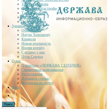
Теория заговора
Недавняя катастрофа
Тартария
Гиганты
Плоская Земля
Здравые проекты
Общее дело
Научи Хорошему
Крамола
Новая реальность
Время вперёд
Сделано у нас
Путь Сердца
О нас
О портале «ДЕРЖАВА СЕГОДНЯ»
Справочная информация
Регистрация
Добавить статью
Подписка по почте
Вход