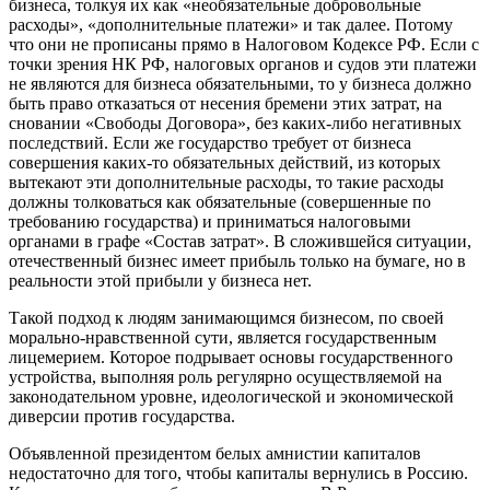
бизнеса, толкуя их как «необязательные добровольные
расходы», «дополнительные платежи» и так далее. Потому
что они не прописаны прямо в Налоговом Кодексе РФ. Если с
точки зрения НК РФ, налоговых органов и судов эти платежи
не являются для бизнеса обязательными, то у бизнеса должно
быть право отказаться от несения бремени этих затрат, на
сновании «Свободы Договора», без каких-либо негативных
последствий. Если же государство требует от бизнеса
совершения каких-то обязательных действий, из которых
вытекают эти дополнительные расходы, то такие расходы
должны толковаться как обязательные (совершенные по
требованию государства) и приниматься налоговыми
органами в графе «Состав затрат». В сложившейся ситуации,
отечественный бизнес имеет прибыль только на бумаге, но в
реальности этой прибыли у бизнеса нет.
Такой подход к людям занимающимся бизнесом, по своей
морально-нравственной сути, является государственным
лицемерием. Которое подрывает основы государственного
устройства, выполняя роль регулярно осуществляемой на
законодательном уровне, идеологической и экономической
диверсии против государства.
Объявленной президентом белых амнистии капиталов
недостаточно для того, чтобы капиталы вернулись в Россию.