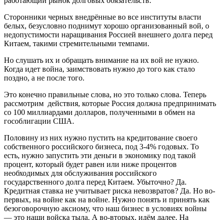
работающий рынок долговых обязательств.
Сторонники черных внедрённые во все институты власти
белых, безусловно поднимут хорошо организованный вой, о
недопустимости наращивания Россией внешнего долга перед
Китаем, такими стремительными темпами.
Но слушать их и обращать внимание на их вой не нужно.
Когда идет война, заимствовать нужно до того как стало
поздно, а не после того.
Это конечно правильные слова, но это только слова. Теперь
рассмотрим действия, которые Россия должна предпринимать
со 100 миллиардами долларов, полученными в обмен на
гособлигации США.
Половину из них нужно пустить на кредитование своего
собственного российского бизнеса, под 3-4% годовых. То
есть, нужно запустить эти деньги в экономику под такой
процент, который будет равен или ниже процентов
необходимых для обслуживания российского
государственного долга перед Китаем. Убыточно? Да.
Кредитная ставка не учитывает риска невозвратов? Да. Но во-
первых, на войне как на войне. Нужно понять и принять как
безоговорочную аксиому, что наш бизнес в условиях войны
— это наши войска тыла. А во-вторых, идём далее. На