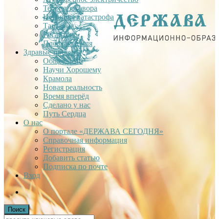
Теория заговора
Недавняя катастрофа
Тартария
Гиганты
Плоская Земля
Здравые проекты
Общее дело
Научи Хорошему
Крамола
Новая реальность
Время вперёд
Сделано у нас
Путь Сердца
О нас
О портале «ДЕРЖАВА СЕГОДНЯ»
Справочная информация
Регистрация
Добавить статью
Подписка по почте
Вход