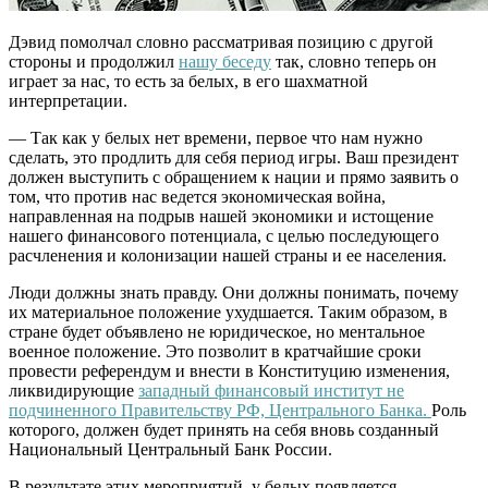
Дэвид помолчал словно рассматривая позицию с другой
стороны и продолжил
нашу беседу
так, словно теперь он
играет за нас, то есть за белых, в его шахматной
интерпретации.
— Так как у белых нет времени, первое что нам нужно
сделать, это продлить для себя период игры. Ваш президент
должен выступить с обращением к нации и прямо заявить о
том, что против нас ведется экономическая война,
направленная на подрыв нашей экономики и истощение
нашего финансового потенциала, с целью последующего
расчленения и колонизации нашей страны и ее населения.
Люди должны знать правду. Они должны понимать, почему
их материальное положение ухудшается. Таким образом, в
стране будет объявлено не юридическое, но ментальное
военное положение. Это позволит в кратчайшие сроки
провести референдум и внести в Конституцию изменения,
ликвидирующие
западный финансовый институт не
подчиненного Правительству РФ, Центрального Банка.
Роль
которого, должен будет принять на себя вновь созданный
Национальный Центральный Банк России.
В результате этих мероприятий, у белых появляется