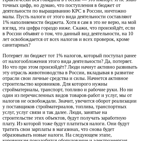
точных цифр, но думаю, что поступления в бюджет от
деятельности по выращиванию КРС в России, ничтожно
малы. Пусть налоги от этого вида деятельности составляют
1% наполняемости бюджета. Хотя я сам в это не верю, на мой
взгляд, эта цифра гораздо ниже. Скажи, что произойдёт, если
в России объявят о том, что данный вид деятельности, на 10
лет освобождается от всех налогов и всех проверок, кроме
санитарных?
Потеряет ли бюджет тот 1% налогов, который поступал ранее
от налогообложения этого вида деятельности? Да, потеряет.
Но что при этом произойдёт? Люди начнут активно развивать
эту отрасль животноводства в России, вкладывая в развитие
отрасли свои личные средства и силы. Начнется активное
строительство коровников. Для которого нужны
стройматериалы, транспорт, топливо и рабочие руки. Но ни
один из перечисленных видов товаров-работ и услуг, мы от
налогов не освобождали. Значит, увечится оборот реализации
у поставщиков стройматериалов, топлива, транспортных
услуг, услуг связи и так далее. Люди, занятые на
строительстве этих объектов, будут получать заработную
плату. Из которой тоже будут платиться налоги. Они будут
тратить свои зарплаты в магазинах, что снова будет
образовывать новые налоги. На следующем этапе,
коровникам понадобится оборудование и электроэнергия.