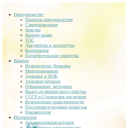
Народовластие
Проекты народовластия
Самоуправление
Земства
Копное право
ТОС
Документы и литература
Кооперация
Потребительские общества
Важное
Возрождение Державы
Миропонимание
Здоровье и ЗОЖ
Здоровое питание
Образование, методики
Выход из финансового рабства
СССР и Сталинское наследние
Возрождение нравственности
Поселения и родовые поместья
Рекомендуем
Интересное
Альтернативная история
Атмосферное электричество