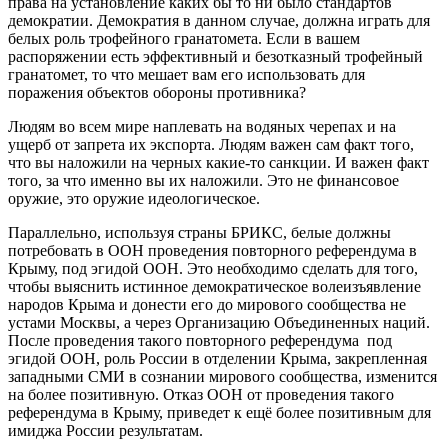
права на установление каких бы то ни было стандартов
демократии. Демократия в данном случае, должна играть для
белых роль трофейного гранатомета. Если в вашем
распоряжении есть эффективный и безотказный трофейный
гранатомет, то что мешает вам его использовать для
поражения объектов обороны противника?
Людям во всем мире наплевать на водяных черепах и на
ущерб от запрета их экспорта. Людям важен сам факт того,
что вы наложили на черных какие-то санкции. И важен факт
того, за что именно вы их наложили. Это не финансовое
оружие, это оружие идеологическое.
Параллельно, используя страны БРИКС, белые должны
потребовать в ООН проведения повторного референдума в
Крыму, под эгидой ООН. Это необходимо сделать для того,
чтобы выяснить истинное демократическое волеизъявление
народов Крыма и донести его до мирового сообщества не
устами Москвы, а через Организацию Объединенных наций.
После проведения такого повторного референдума под
эгидой ООН, роль России в отделении Крыма, закрепленная
западными СМИ в сознании мирового сообщества, изменится
на более позитивную. Отказ ООН от проведения такого
референдума в Крыму, приведет к ещё более позитивным для
имиджа России результатам.