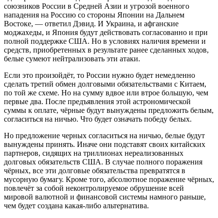
союзников России в Средней Азии и угрозой военного
нападения на Россию со стороны Японии на Дальнем
Востоке, — ответил Дэвид. И Украина, и афганские
моджахеды, и Япония будут действовать согласованно и при
полной поддержке США. Но в условиях наличия времени и
средств, приобретенных в результате ранее сделанных ходов,
белые сумеют нейтрализовать эти атаки.
Если это произойдёт, то России нужно будет немедленно
сделать третий обмен долговыми обязательствами с Китаем,
по той же схеме. Но на сумму вдвое или втрое большую, чем
первые два. После предъявления этой астрономической
суммы к оплате, чёрные будут вынуждены предложить белым,
согласиться на ничью. Что будет означать победу белых.
Но предложение черных согласиться на ничью, белые будут
вынуждены принять. Иначе они подставят своих китайских
партнеров, сидящих на триллионах нереализованных
долговых обязательств США. В случае полного поражения
чёрных, все эти долговые обязательства превратятся в
мусорную бумагу. Кроме того, абсолютное поражение чёрных,
повлечёт за собой неконтролируемое обрушение всей
мировой валютной и финансовой системы намного раньше,
чем будет создана какая-либо альтернатива.