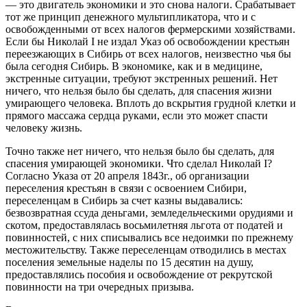
— это двигатель экономики и это снова налоги. Срабатывает
тот же принцип денежного мультипликатора, что и с
освобожденными от всех налогов фермерскими хозяйствами.
Если бы Николай I не издал Указ об освобождении крестьян
переезжающих в Сибирь от всех налогов, неизвестно чья бы
была сегодня Сибирь. В экономике, как и в медицине,
экстренные ситуации, требуют экстренных решений. Нет
ничего, что нельзя было бы сделать, для спасения жизни
умирающего человека. Вплоть до вскрытия грудной клетки и
прямого массажа сердца руками, если это может спасти
человеку жизнь.
Точно также нет ничего, что нельзя было бы сделать, для
спасения умирающей экономики. Что сделал Николай I?
Согласно Указа от 20 апреля 1843г., об организации
переселения крестьян в связи с освоением Сибири,
переселенцам в Сибирь за счет казны выдавались:
безвозвратная ссуда деньгами, земледельческими орудиями и
скотом, предоставлялась восьмилетняя льгота от податей и
повинностей, с них списывались все недоимки по прежнему
местожительству. Также переселенцам отводились в местах
поселения земельные наделы по 15 десятин на душу,
предоставлялись пособия и освобождение от рекрутской
повинности на три очередных призыва.