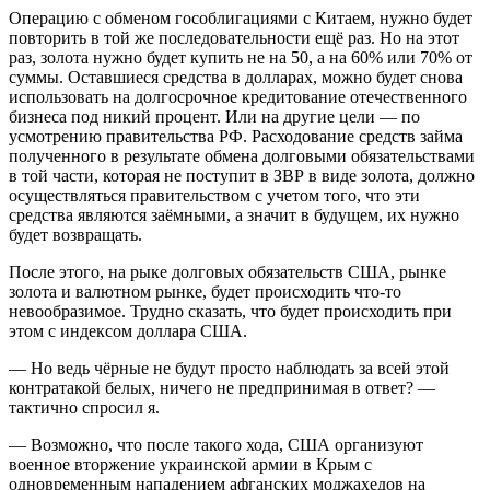
Операцию с обменом гособлигациями с Китаем, нужно будет
повторить в той же последовательности ещё раз. Но на этот
раз, золота нужно будет купить не на 50, а на 60% или 70% от
суммы. Оставшиеся средства в долларах, можно будет снова
использовать на долгосрочное кредитование отечественного
бизнеса под никий процент. Или на другие цели — по
усмотрению правительства РФ. Расходование средств займа
полученного в результате обмена долговыми обязательствами
в той части, которая не поступит в ЗВР в виде золота, должно
осуществляться правительством с учетом того, что эти
средства являются заёмными, а значит в будущем, их нужно
будет возвращать.
После этого, на рыке долговых обязательств США, рынке
золота и валютном рынке, будет происходить что-то
невообразимое. Трудно сказать, что будет происходить при
этом с индексом доллара США.
— Но ведь чёрные не будут просто наблюдать за всей этой
контратакой белых, ничего не предпринимая в ответ? —
тактично спросил я.
— Возможно, что после такого хода, США организуют
военное вторжение украинской армии в Крым с
одновременным нападением афганских моджахедов на