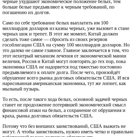
черные ухудшают экономическое положение белых, тем
больше белые предъявляют к черным требований, по
погашению их долгов.
Само по себе требование белых выплатить им 100
миллиардов долларов из казны черных, уже вызовет в стане
черных шок и трепет. В этот же момент, Китай должен
сделать тоже самое — сбросить из своих резервов
гособлигации США на сумму 100 миллиардов долларов. Но
это далеко не самое главное. Главное заключается в том, что
этот нехитрый механизм лечения от экономической мании
величия, Россия и Китай могут повторять до тех пор, пока
экономика США не надорвется под тяжестью постоянно
предъявляемого к оплате долга. После чего, произойдёт
обрушение всего рынка долговых обязательств США. И вся
нарисованная американская экономика, тут же лопнет, как
мыльный пузырь.
То есть, после такого хода белых, основной задачей черных
станет не продолжение потерявшей экономический смысл
финансовой атаки на белых, а сохранение от обрушения и
краха, рынка долговых обязательств США.
Потому что без внешних заимствований, США выжить не
могут. А чтобы заимствовать, нужно иметь четко и правильно