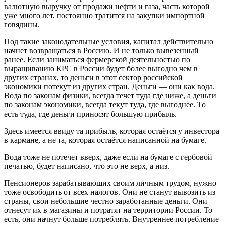
валютную выручку от продажи нефти и газа, часть которой
уже много лет, постоянно тратится на закупки импортной
говядины.
Под такие законодательные условия, капитал действительно
начнет возвращаться в Россию. И не только вывезенный
ранее. Если заниматься фермерской деятельностью по
выращиванию КРС в России будет более выгодно чем в
других странах, то деньги в этот сектор российской
экономики потекут из других стран. Деньги — они как вода.
Вода по законам физики, всегда течет туда где ниже, а деньги
по законам экономики, всегда текут туда, где выгоднее. То
есть туда, где деньги приносят большую прибыль.
Здесь имеется ввиду та прибыль, которая остаётся у инвестора
в кармане, а не та, которая остаётся написанной на бумаге.
Вода тоже не потечет вверх, даже если на бумаге с гербовой
печатью, будет написано, что это не верх, а низ.
Пенсионеров зарабатывающих своим личным трудом, нужно
тоже освободить от всех налогов. Они не станут вывозить из
страны, свои небольшие честно заработанные деньги. Они
отнесут их в магазины и потратят на территории России. То
есть, они начнут больше потреблять. Внутреннее потребление