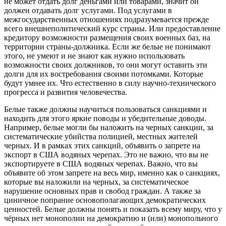
не может отдать долг деньгами или товарами, значит он
должен отдавать долг услугами. Под услугами в
межгосударственных отношениях подразумевается прежде
всего внешнеполитический курс страны. Или предоставление
кредитору возможности размещения своих военных баз, на
территории страны-должника. Если же белые не понимают
этого, не умеют и не знают как нужно использовать
возможности своих должников, то они могут оставить эти
долги для их востребования своими потомками. Которые
будут умнее их. Что естественно в силу научно-технического
прогресса и развития человечества.
Белые также должны научиться пользоваться санкциями и
находить для этого яркие поводы и убедительные доводы.
Например, белые могли бы наложить на черных санкции, за
систематические убийства полицией, местных жителей
черных. И в рамках этих санкций, объявить о запрете на
экспорт в США водяных черепах. Это не важно, что вы не
экспортируете в США водяных черепах. Важно, что вы
объявите об этом запрете на весь мир, именно как о санкциях,
которые вы наложили на черных, за систематическое
нарушение основных прав и свобод граждан. А также за
циничное попрание основополагающих демократических
ценностей. Белые должны понять и показать всему миру, что у
чёрных нет монополии на демократию и (или) монопольного