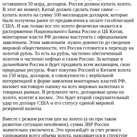
оставшиеся 50 млрд. долларов, Россия должна купить золото.
В этот же момент, Китай должен сделать тоже самое —
купить золото на сумму 100 миллиардов долларов, которые
были получены ранее от предъявления к оплате гособлигаций
США. И как только все это золото физически окажется в
распоряжении Национального Банка России и ЦБ Китая,
монетарные власти РФ должны выступить с официальным
заявлением. Этим заявлением нужно довевеcти до сведения
мировой общественности, что Россия готовится к переходу на
золотой рубль. То есть на рубль, частично обеспеченный
золотом и частично нефтью и газом России. За которые в
дальнейшем Россия и будет продавать всем желающим, свои
природные ресурсы. Факт покупки Россией и Китаем золота
на 150 млрд. долларов, в совокупности с вербальной
интервенцией в форме заявления монетарных властей РФ,
вызовет настоящую панику на всех мировых валютных и
товарных рынках. В результате чего, долларовые цены на
золото, взлетят в космос. Это будет второй сокрушительный
удар по доллару США и его статусу единой мировой
резервной валюты.
Вместе с резким ростом цен на золото (а он при таком
развитии ситуации неизбежен), сумма ЗВР России
значительно увеличится. Это произойдёт за счет резкого
удорожания всего объема золота, находящегося в структуре