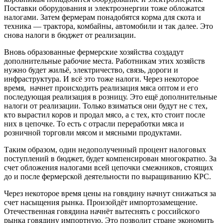
Поставки оборудования и электроэнергии тоже обложатся
налогами. Затем фермерам понадобятся корма для скота и
техника — трактора, комбайны, автомобили и так далее. Это
снова налоги в бюджет от реализации.
Вновь образованные фермерские хозяйства создадут
дополнительные рабочие места. Работникам этих хозяйств
нужно будет жильё, электричество, связь, дороги и
инфраструктура. И всё это тоже налоги. Через некоторое
время, начнет происходить реализация мяса оптом и его
последующая реализация в розницу. Это ещё дополнительные
налоги от реализации. Только взиматься они будут не с тех,
кто вырастил коров и продал мясо, а с тех, кто стоит после
них в цепочке. То есть с отрасли переработки мяса и
розничной торговли мясом и мясными продуктами.
Таким образом, один недополученный процент налоговых
поступлений в бюджет, будет компенсирован многократно. За
счет обложения налогами всей цепочки смежников, стоящих
до и после фермерской деятельности по выращиванию КРС.
Через некоторое время цены на говядину начнут снижаться за
счет насыщения рынка. Произойдёт импортозамещение.
Отечественная говядина начнёт вытеснять с российского
рынка говядину импортную. Это позволит стране экономить