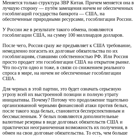
Меняется только структура ЗВР Китая. Причем меняется она в
лучшую сторону — путём замещения ничем не обеспеченных
гособлигаций государства банкрота — США, на
обеспеченные природными ресурсами, гособлигации России.
У России же в результате такого обмена, появляются
гособлигации США, на сумму 100 миллиардов долларов.
После чего, Россия сразу же предъявляет к США требование,
немедленно погасить их долговые обязательства по их
гособлигациям, ставшими собственностью РФ. Или Россия
просто продает эти гособлигации США на открытом рынке.
Что по-сути одно и тоже, в связи со снижением реального
спроса в мире, на ничем не обеспеченные гособлигации
США.
Для черных в этой партии, это будет означать серьезную
угрозу всей их выстроенной позиции и полную утрату
инициативы. Почему? Потому что продолжение тщательно
организованной черными финансовой атаки против белых,
после такого хода белых, становится бесперспективным и
бессмысленным. У белых появляются дополнительные
валютные резервы в виде долговых обязательств США и
практически неограниченная возможность их получения, в
обмен на свои долговые обязательства. То есть, чем больше