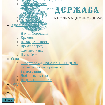
Теория заговора
Недавняя катастрофа
Тартария
Гиганты
Плоская Земля
Здравые проекты
Общее дело
Научи Хорошему
Крамола
Новая реальность
Время вперёд
Сделано у нас
Путь Сердца
О нас
О портале «ДЕРЖАВА СЕГОДНЯ»
Справочная информация
Регистрация
Добавить статью
Подписка по почте
Вход