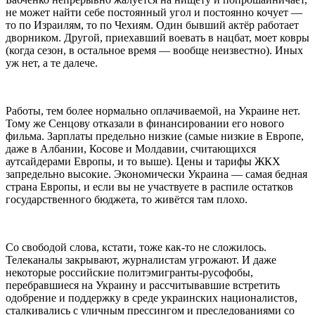
не может найти себе постоянный угол и постоянно кочует —
то по Израилям, то по Чехиям. Один бывший актёр работает
дворником. Другой, приехавший воевать в нацбат, моет ковры
(когда сезон, в остальное время — вообще неизвестно). Иных
уж нет, а те далече.
Работы, тем более нормально оплачиваемой, на Украине нет.
Тому же Сенцову отказали в финансировании его нового
фильма. Зарплаты предельно низкие (самые низкие в Европе,
даже в Албании, Косове и Молдавии, считающихся
аутсайдерами Европы, и то выше). Цены и тарифы ЖКХ
запредельно высокие. Экономически Украина — самая бедная
страна Европы, и если вы не участвуете в распиле остатков
государственного бюджета, то живётся там плохо.
Со свободой слова, кстати, тоже как-то не сложилось.
Телеканалы закрывают, журналистам угрожают. И даже
некоторые российские политэмигранты-русофобы,
перебравшиеся на Украину и рассчитывавшие встретить
одобрение и поддержку в среде украинских националистов,
сталкивались с уличным прессингом и преследованиями со