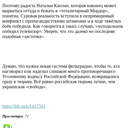
Поэтому радость Натальи Каплан, которая наконец может
вырваться оттуда и бежать в «тоталитарный Мордор»,
понятна. Суровая реальность вступила в непримиримый
конфликт с пропагандистскими штампами и в ходе тяжёлых
боёв победила. Как говорится в таких случаях, «холодильник
победил телевизор». Уверен, что это далеко не последняя
подобная «ласточка».
Думаю, что нужна некая система фильтрации, чтобы те, кто
наговорил или наделал слишком много противоречащего
Уголовному кодексу Российской Федерации, возвращались
сразу в тюрьму. Всё равно российская тюрьма лучше, чем
украинская «свобода».
https://life.ru/p/1437501
Просмотры
: 71
5