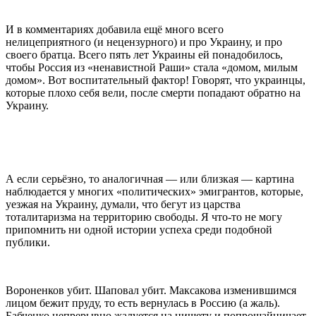
И в комментариях добавила ещё много всего
нелицеприятного (и нецензурного) и про Украину, и про
своего братца. Всего пять лет Украины ей понадобилось,
чтобы Россия из «ненавистной Раши» стала «домом, милым
домом». Вот воспитательный фактор! Говорят, что украинцы,
которые плохо себя вели, после смерти попадают обратно на
Украину.
А если серьёзно, то аналогичная — или близкая — картина
наблюдается у многих «политических» эмигрантов, которые,
уезжая на Украину, думали, что бегут из царства
тоталитаризма на территорию свободы. Я что-то не могу
припомнить ни одной истории успеха среди подобной
публики.
Вороненков убит. Шаповал убит. Максакова изменившимся
лицом бежит пруду, то есть вернулась в Россию (а жаль).
Бабченко непрерывно жалуется на нищету и попрошайничает,