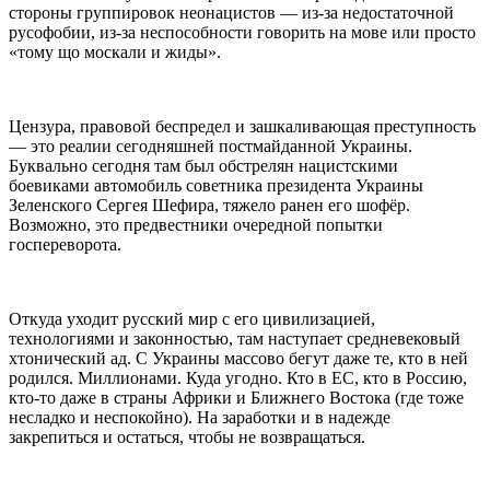
стороны группировок неонацистов — из-за недостаточной
русофобии, из-за неспособности говорить на мове или просто
«тому що москали и жиды».
Цензура, правовой беспредел и зашкаливающая преступность
— это реалии сегодняшней постмайданной Украины.
Буквально сегодня там был обстрелян нацистскими
боевиками автомобиль советника президента Украины
Зеленского Сергея Шефира, тяжело ранен его шофёр.
Возможно, это предвестники очередной попытки
госпереворота.
Откуда уходит русский мир с его цивилизацией,
технологиями и законностью, там наступает средневековый
хтонический ад. С Украины массово бегут даже те, кто в ней
родился. Миллионами. Куда угодно. Кто в ЕС, кто в Россию,
кто-то даже в страны Африки и Ближнего Востока (где тоже
несладко и неспокойно). На заработки и в надежде
закрепиться и остаться, чтобы не возвращаться.