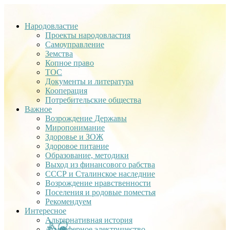
Народовластие
Проекты народовластия
Самоуправление
Земства
Копное право
ТОС
Документы и литература
Кооперация
Потребительские общества
Важное
Возрождение Державы
Миропонимание
Здоровье и ЗОЖ
Здоровое питание
Образование, методики
Выход из финансового рабства
СССР и Сталинское наследние
Возрождение нравственности
Поселения и родовые поместья
Рекомендуем
Интересное
Альтернативная история
Атмосферное электричество