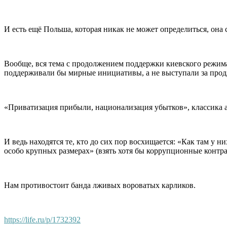
И есть ещё Польша, которая никак не может определиться, она
Вообще, вся тема с продолжением поддержки киевского режима д
поддерживали бы мирные инициативы, а не выступали за прод
«Приватизация прибыли, национализация убытков», классика 
И ведь находятся те, кто до сих пор восхищается: «Как там у н
особо крупных размерах» (взять хотя бы коррупционные контр
Нам противостоит банда лживых вороватых карликов.
https://life.ru/p/1732392