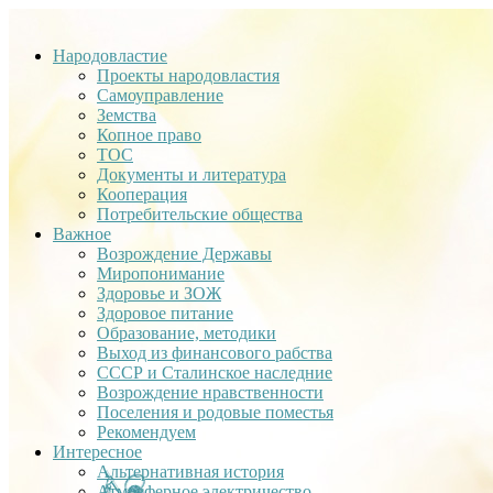
Народовластие
Проекты народовластия
Самоуправление
Земства
Копное право
ТОС
Документы и литература
Кооперация
Потребительские общества
Важное
Возрождение Державы
Миропонимание
Здоровье и ЗОЖ
Здоровое питание
Образование, методики
Выход из финансового рабства
СССР и Сталинское наследние
Возрождение нравственности
Поселения и родовые поместья
Рекомендуем
Интересное
Альтернативная история
Атмосферное электричество