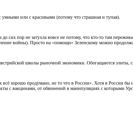
 с умными или с красивыми (потому что страшная и тупая).
о сих пор не затухла вовсе не потому, что кто-то там пережива
ление войны). Просто на «помощи» Зеленскому можно продолжат
австрийской школы рыночной экономики. Обогащаются элиты, ст
их всё хорошо продумано, не то что в России». Хотя в России бы
акты с вакцинами, от обвинений в манипуляциях с которыми Урс