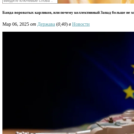
Банда вороватых карликов, или почему коллективный Запад больше не х
Мар 06, 2025
от
Держава
(
0,40
)
в
Новости