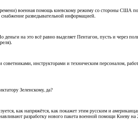
у времени) военная помощь киевскому режиму со стороны США п
ят снабжение разведывательной информацией.
о деньги на это всё равно выделяет Пентагон, пусть и через по
реля).
и советниками, инструкторами и техническим персоналом, работ
ктатору Зеленскому, да?
изуется, как напряжётся, как покажет этим русским и американца
анавливают разработку нового пакета военной помощи Киеву на