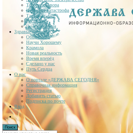
Теория заговора
Недавняя катастрофа
Тартария
Гиганты
Плоская Земля
Здравые проекты
Общее дело
Научи Хорошему
Крамола
Новая реальность
Время вперёд
Сделано у нас
Путь Сердца
О нас
О портале «ДЕРЖАВА СЕГОДНЯ»
Справочная информация
Регистрация
Добавить статью
Подписка по почте
Вход