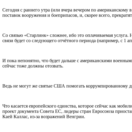
Сегодня с раннего утра (или вчера вечером по американском
поставок вооружения и боеприпасов, и, скорее всего, прекрат
Со связью «Старлинк» сложнее, ибо это оплачиваемая услуга. Н
связи будет со следующего отчётного периода (например, с 1 ап
И пока непонятно, что будет дальше с американскими военным
сейчас тоже должны отозвать.
Ведь не могут же святые США помогать коррумпированному ди
Что касается европейского единства, которое сейчас как мобил
проект документа Совета ЕС, лидеры стран Евросоюза приост
Каей Каллас, из-за возражений Венгрии.