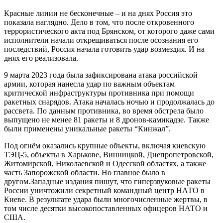
Красные линии не бесконечные – и на днях Россия это
показала наглядно. Дело в том, что после откровенного
террористического акта под Брянском, от которого даже сами
исполнители начали открещиваться после осознания его
последствий, Россия начала готовить удар возмездия. И на
днях его реализовала.
9 марта 2023 года была зафиксирована атака российской
армии, которая нанесла удар по важным объектам
критической инфраструктуры противника при помощи
ракетных снарядов. Атака началась ночью и продолжалась до
рассвета. По данным противника, во время обстрела было
выпущено не менее 81 ракеты и 8 дронов-камикадзе. Также
были применены уникальные ракеты “Кинжал”.
Под огнём оказались крупные объекты, включая киевскую
ТЭЦ-5, объекты в Харькове, Винницкой, Днепропетровской,
Житомирской, Николаевской и Одесской областях, а также
часть Запорожской области. Но главное было в
другом.Западные издания пишут, что гиперзвуковые ракеты
России уничтожили секретный командный центр НАТО в
Киеве. В результате удара были многочисленные жертвы, в
том числе десятки высокопоставленных офицеров НАТО и
США.