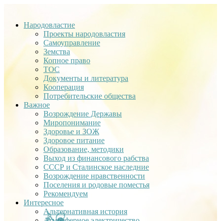
Народовластие
Проекты народовластия
Самоуправление
Земства
Копное право
ТОС
Документы и литература
Кооперация
Потребительские общества
Важное
Возрождение Державы
Миропонимание
Здоровье и ЗОЖ
Здоровое питание
Образование, методики
Выход из финансового рабства
СССР и Сталинское наследние
Возрождение нравственности
Поселения и родовые поместья
Рекомендуем
Интересное
Альтернативная история
Атмосферное электричество