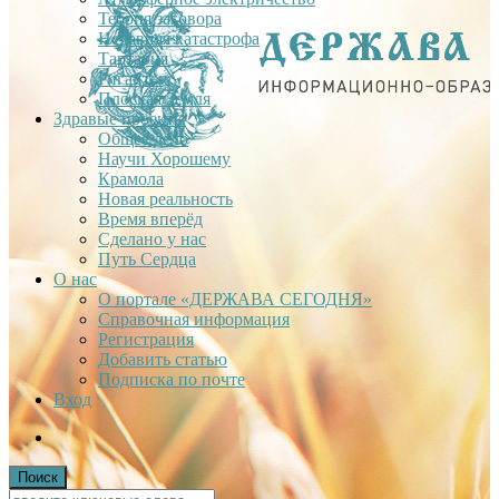
Теория заговора
Недавняя катастрофа
Тартария
Гиганты
Плоская Земля
Здравые проекты
Общее дело
Научи Хорошему
Крамола
Новая реальность
Время вперёд
Сделано у нас
Путь Сердца
О нас
О портале «ДЕРЖАВА СЕГОДНЯ»
Справочная информация
Регистрация
Добавить статью
Подписка по почте
Вход