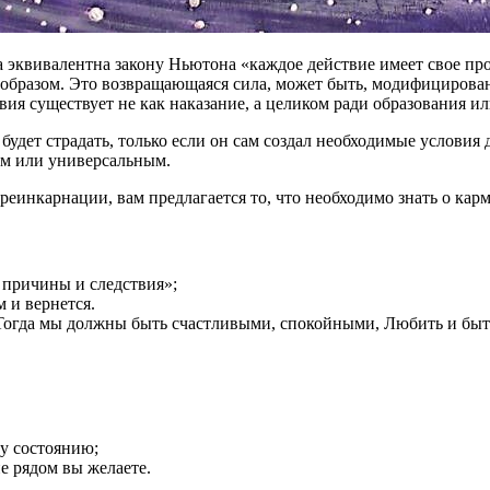
на эквивалентна закону Ньютона «каждое действие имеет свое пр
 образом. Это возвращающаяся сила, может быть, модифицирова
твия существует не как наказание, а целиком ради образования ил
будет страдать, только если он сам создал необходимые условия 
ным или универсальным.
 реинкарнации, вам предлагается то, что необходимо знать о кар
 причины и следствия»;
 и вернется.
… Тогда мы должны быть счастливыми, спокойными, Любить и бы
му состоянию;
е рядом вы желаете.