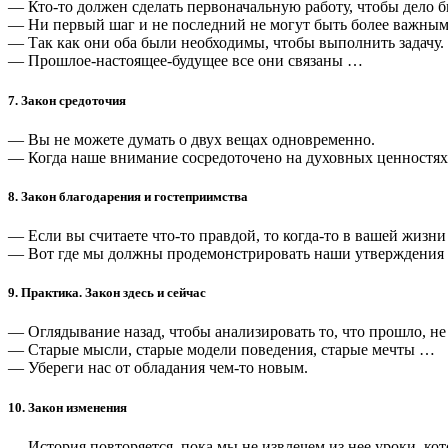
— Кто-то должен сделать первоначальную работу, чтобы дело б
— Ни первый шаг и не последний не могут быть более важным
— Так как они оба были необходимы, чтобы выполнить задачу.
— Прошлое-настоящее-будущее все они связаны …
7. Закон средоточия
— Вы не можете думать о двух вещах одновременно.
— Когда наше внимание сосредоточено на духовных ценностях,
8. Закон благодарения и гостеприимства
— Если вы считаете что-то правдой, то когда-то в вашей жизни
— Вот где мы должны продемонстрировать наши утверждения о
9. Практика. Закон здесь и сейчас
— Оглядывание назад, чтобы анализировать то, что прошло, 
— Старые мысли, старые модели поведения, старые мечты …
— Убереги нас от обладания чем-то новым.
10. Закон изменения
— История повторяется, пока мы не извлечем из нее уроки, ко