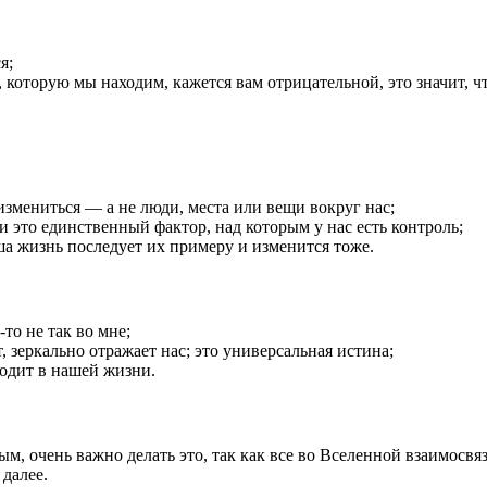
я;
а, которую мы находим, кажется вам отрицательной, это значит,
измениться — а не люди, места или вещи вокруг нас;
 это единственный фактор, над которым у нас есть контроль;
ша жизнь последует их примеру и изменится тоже.
-то не так во мне;
, зеркально отражает нас; это универсальная истина;
ходит в нашей жизни.
м, очень важно делать это, так как все во Вселенной взаимосвяз
далее.