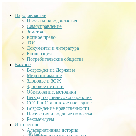
Народовластие
Проекты народовластия
Самоуправление
Земства
Копное право
ТОС
Документы и литература
Кооперация
Потребительские общества
Важное
Возрождение Державы
Миропонимание
Здоровье и ЗОЖ
Здоровое питание
Образование, методики
Выход из финансового рабства
СССР и Сталинское наследние
Возрождение нравственности
Поселения и родовые поместья
Рекомендуем
Интересное
Альтернативная история
Атмосферное электричество