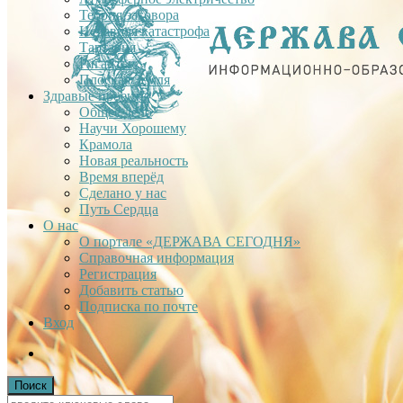
Теория заговора
Недавняя катастрофа
Тартария
Гиганты
Плоская Земля
Здравые проекты
Общее дело
Научи Хорошему
Крамола
Новая реальность
Время вперёд
Сделано у нас
Путь Сердца
О нас
О портале «ДЕРЖАВА СЕГОДНЯ»
Справочная информация
Регистрация
Добавить статью
Подписка по почте
Вход