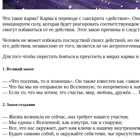
Что такое карма? Карма в переводе с санскрита «действие». О
инициируем силу, которая будет реагировать соответствующим
смогут избавиться от ее действия. Этот закон причины и следс
Человек не может избежать последствий своих действий, но он 
его действия, независимо от того, является ли он антропоген
Для того чтобы перестать бояться и преуспеть в мирах кармы и
1. Великий закон
— «Что посеешь, то и пожнешь». Он также известен как «закон
— Что бы мы ни отправили во Вселенную, то непременно к нам
— Если то, что мы хотим, это счастье, мир, любовь, дружба 
2. Закон создания
— Жизнь возникла не сейчас, она требует нашего участия;
— Мы едины с Вселенной, как изнутри, так и снаружи;
— Все, что нас окружает, дает нам ключи к нашему внутренне
— Будьте самими собой, и окружайте себя теми, чье присутстви