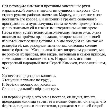
Вот потому-то нам так и противны занесённые руки
марксистской опеки в идеологии сущности искусств. Она
строит руками рабочих памятник Марксу, а крестьяне хотят
поставить его корове. Ей непонятна грамота солнечного
пространства, а душа алчущих света не хочет примириться с
давно знакомым ей и изжитым начертанием жизни чрева.
Перед нами встаёт новая символическая чёрная ряса, очень
похожая на приёмы православия, которое заслонило своей
чернотой свет солнца истины. Но мы победим её, мы так же
раздерём её, как разодрали мантию заслоняющих солнце
нашего братства. Жизнь наша бежит вихревым ураганом, мы
не боимся их преград, ибо вихрь, затаённый в самой природе,
тоже задвигался нашим глазам. И прав поэт, истинно
прекрасный народный поэт Сергей Клычков, говорящий нам,
что:
Уж несётся предзорняя конница,
Утонувши в тумане по грудь,
И берёзки прощаются, клонятся,
Словно в дальний собралися путь.
Он первый увидел, что земля поехала, он видит, что эта
предзорняя конница увозит её к новым берегам, он видит, что
берёзки, сидящие в телеге земли, прощаются с нашей старой