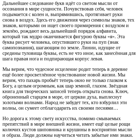
Дальнейшее следование букв идёт со светом мысли от
осознания в мире сущности. Почувствовав себя, человек
подымается с колен и, выпрямившись, протягивает руки
снова в воздух. Здесь его движения через символы знаков, тех
знаков, которыми он ищет своего примирения с воздухом и
землёю, рождают весь дальнейший порядок алфавита,
который так мудро оканчивается фигурою буквы «я». Эта
буква рисует человека, опустившего руки на пуп (знак
самопознания), шагающим по земле. Линии, идущие от
средины туловища буквы, есть не что иное, как занесённая для
шага правая нога и подпирающая корпус левая.
Мы верим, что чудесное исцеление родит теперь в деревне
ещё более просветлённое чувствование новой жизни. Мы
верим, что пахарь пробьёт теперь окно не только глазком к
Богу, а целым огромным, как шар земной, глазом. Звёздная
книга для творческих записей теперь открыта снова. Ключ,
оброненный старцем в море, от церкви духа, выплеснут
золотыми волнами. Народ не забудет тех, кто взбурлил эти
волны, он сумеет отблагодарить их своими песнями…
Но дорога к этому свету искусства, помимо смываемых
препятствий в мире внешней жизни, имеет ещё целые рощи
колючих кустов шиповника и крушины в восприятии мысли
и образа. Люди должны научиться читать забытые ими знаки.