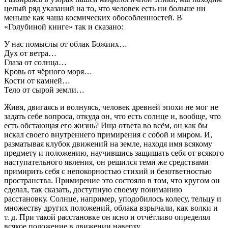
целый ряд указаний на то, что человек есть ни больше ни
меньше как чаша космических обособленностей. В
«Голубиной книге» так и сказано:
У нас помыслы от облак Божиих…
Дух от ветра…
Глаза от солнца…
Кровь от чёрного моря…
Кости от камней…
Тело от сырой земли…
Живя, двигаясь и волнуясь, человек древней эпохи не мог не
задать себе вопроса, откуда он, что есть солнце и, вообще, что
есть обстающая его жизнь? Ища ответа во всём, он как бы
искал своего внутреннего примирения с собой и миром. И,
разматывая клубок движений на земле, находя имя всякому
предмету и положению, научившись защищать себя от всякого
наступательного явления, он решился теми же средствами
примирить себя с непокорностью стихий и безответностью
пространства. Примирение это состояло в том, что кругом он
сделал, так сказать, доступную своему пониманию
расстановку. Солнце, например, уподобилось колесу, тельцу и
множеству других положений, облака взрычали, как волки и
т. д. При такой расстановке он ясно и отчётливо определял
всякое положение в движении наверху.