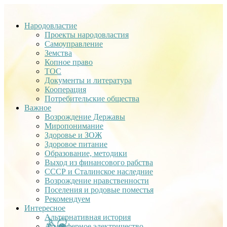
Народовластие
Проекты народовластия
Самоуправление
Земства
Копное право
ТОС
Документы и литература
Кооперация
Потребительские общества
Важное
Возрождение Державы
Миропонимание
Здоровье и ЗОЖ
Здоровое питание
Образование, методики
Выход из финансового рабства
СССР и Сталинское наследние
Возрождение нравственности
Поселения и родовые поместья
Рекомендуем
Интересное
Альтернативная история
Атмосферное электричество