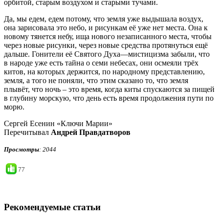
орбитой, старым воздухом и старыми тучами.
Да, мы едем, едем потому, что земля уже выдышала воздух,
она зарисовала это небо, и рисункам её уже нет места. Она к
новому тянется небу, ища нового незаписанного места, чтобы
через новые рисунки, через новые средства протянуться ещё
дальше. Гонители её Святого Духа—мистицизма забыли, что
в народе уже есть тайна о семи небесах, они осмеяли трёх
китов, на которых держится, по народному представлению,
земля, а того не поняли, что этим сказано то, что земля
плывёт, что ночь – это время, когда киты спускаются за пищей
в глубину морскую, что день есть время продолжения пути по
морю.
Сергей Есенин «Ключи Марии»
Перечитывал
Андрей Правдатворов
Просмотры
: 2044
77
Рекомендуемые статьи