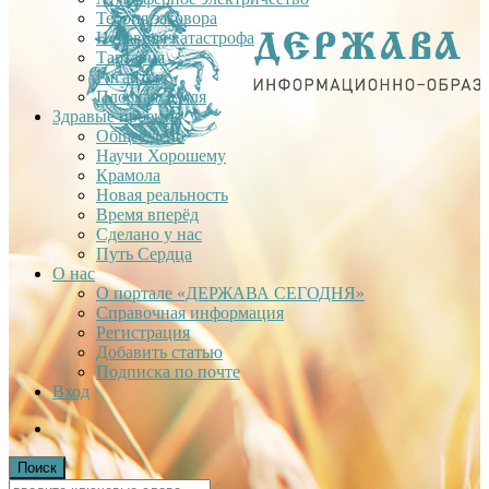
Теория заговора
Недавняя катастрофа
Тартария
Гиганты
Плоская Земля
Здравые проекты
Общее дело
Научи Хорошему
Крамола
Новая реальность
Время вперёд
Сделано у нас
Путь Сердца
О нас
О портале «ДЕРЖАВА СЕГОДНЯ»
Справочная информация
Регистрация
Добавить статью
Подписка по почте
Вход