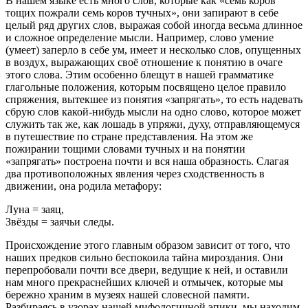
В нашем языке есть много слов, которые как «семь коров
тощих пожрали семь коров тучных», они запирают в себе
целый ряд других слов, выражая собой иногда весьма длинное
и сложное определение мысли. Например, слово умение
(умеет) заперло в себе ум, имеет и несколько слов, опущенных
в воздух, выражающих своё отношение к понятию в очаге
этого слова. Этим особенно блещут в нашей грамматике
глагольные положения, которым посвящено целое правило
спряжения, вытекшее из понятия «запрягать», то есть надевать
сбрую слов какой-нибудь мысли на одно слово, которое может
служить так же, как лошадь в упряжи, духу, отправляющемуся
в путешествие по стране представления. На этом же
пожирании тощими словами тучных и на понятии
«запрягать» построена почти и вся наша образность. Слагая
два противоположных явления через сходственность в
движении, она родила метафору:
Луна = заяц,
Звёзды = заячьи следы.
Происхождение этого главным образом зависит от того, что
наших предков сильно беспокоила тайна мироздания. Они
перепробовали почти все двери, ведущие к ней, и оставили
нам много прекраснейших ключей и отмычек, которые мы
бережно храним в музеях нашей словесной памяти.
Разбираясь в узорах нашей мифологичной эпики, мы находим