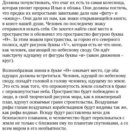
Должны почувствовать, что очаг их есть та самая колесница,
которая увозит пророка Илью в облака. Они должны постичь,
что предки их непростыми завитками дали нам «фиту» и
«ижицу». Они дали их нам, как знаки открывающейся книги,
в книге нашей души. Человек по последнему знаку
отправился искать себя. Он захотел найти своё место в
пространстве и обозначил это пространство фигурою буквы
«Ѳ». За этим знаком пространства, за горою его северного
полюса, идёт рисунок буквы «Ѵ», которая есть не что иное,
как человек, шагающий по небесному своду. Он идёт
навстречу идущему от фигуры буквы «я» (закон движения –
круг).
Волнообразная линия в букве «Ѳ» означает место, где оба
идущих должны встретиться. Человек, идущий по небесному
своду, попадёт головой в голову человеку, идущему по земле.
Это есть знак того, что опрокинутость земли сольётся в браке
с опрокинутостью неба. Пространство будет побеждено и
люди, в свой творческий рисунок мира, как в инженерный
план, вдунут осязаемые грани строительства. Воздушные
рифы глазам воздушных корабельщиков будут видимы так же,
как рифы водные. Всюду будут расставлены вехи для
безопасного плавания, и человечество будет перекликаться с
земли не только с близкими ему по планетам спутниками, а со
всем миром в его необъятности.