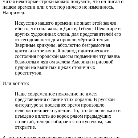
Читая некоторые строки можно подумать, что он писал о
нашем времени или с тех пор ничего не изменилось.
Например:
Искусство нашего времени не знает этой завязи,
ибо то, что она жила в Данте, Гебеле, Шекспире и
других художниках слова, для представителей его
от сегодняшнего дня прошло мёртвой тенью.
Звериные крикуны, абсолютно безграмотная
критика и третичный период идиотического
состояния городской массы подменили эту завязь
безмозглым лязгом железа Америки и рисовой
пудрой на выпитых щеках столичных
проституток.
Или вот это:
Наше современное поколение не имеет
представления о тайне этих образов. В русской
литературе за последнее время произошло
невероятнейшее отупение. То, что было выжато и
изъедено вплоть до корок рядом предыдущих
столетий, теперь собирается по кусочкам, как
открытие.
А вот это уже явное пророчество для сегодняшнего дня: