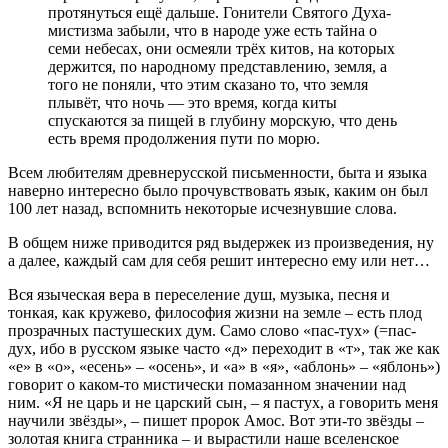
протянуться ещё дальше. Гонители Святого Духа-
мистизма забыли, что в народе уже есть тайна о
семи небесах, они осмеяли трёх китов, на которых
держится, по народному представлению, земля, а
того не поняли, что этим сказано то, что земля
плывёт, что ночь — это время, когда киты
спускаются за пищей в глубину морскую, что день
есть время продолжения пути по морю.
Всем любителям древнерусской письменности, быта и языка
наверно интересно было прочувствовать язык, каким он был
100 лет назад, вспомнить некоторые исчезнувшие слова.
В общем ниже приводится ряд выдержек из произведения, ну
а далее, каждый сам для себя решит интересно ему или нет…
Вся языческая вера в переселение душ, музыка, песня и
тонкая, как кружево, философия жизни на земле – есть плод
прозрачных пастушеских дум. Само слово «пас-тух» (=пас-
дух, ибо в русском языке часто «д» переходит в «т», так же как
«е» в «о», «есень» – «осень», и «а» в «я», «аблонь» – «яблонь»)
говорит о каком-то мистически помазанном значении над
ним. «Я не царь и не царский сын, – я пастух, а говорить меня
научили звёзды», – пишет пророк Амос. Вот эти-то звёзды –
золотая книга странника – и вырастили наше вселенское