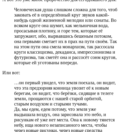
Человеческая душа слишком сложна для того, чтоб
заковать её в определённый круг звуков какой-
нибудь одной жизненной мелодии или сонаты. Во
всяком круге она шумит, как мельничная вода,
просасывая плотину, и горе тем, которые её
запружают, ибо, вырвавшись бешеным потоком,
она первыми сметает их в прах на пути своём. Так
на этом пути она смела монархизм, так рассосала
круги классицизма, декаданса, импрессионизма и
футуризма, так сметёт она и рассосёт сонм кругов,
которые ей уготованы впереди.
Или вот:
…он первый увидел, что земля поехала, он видит,
что эта предзорняя конница увозит её к новым
берегам, он видит, что берёзки, сидящие в телеге
земли, прощаются с нашей старой орбитой,
старым воздухом и старыми тучами.
Да, мы едем, едем потому, что земля уже
выдышала воздух, она зарисовала это небо, и
рисункам её уже нет места. Она к новому тянется
небу, ища нового незаписанного места, чтобы
через новые рисунки, через новые средства