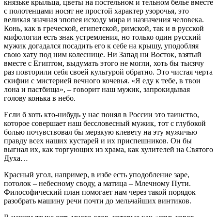
князьке крыльца, цветы на постельном и тельном белье вместе
с полотенцами носят не простой характер узорочья, это
великая значная эпопея исходу мира и назначения человека.
Конь, как в греческой, египетской, римской, так и в русской
мифологии есть знак устремления, но только один русский
мужик догадался посадить его к себе на крышу, уподобляя
свою хату под ним колеснице. Ни Запад ни Восток, взятый
вместе с Египтом, выдумать этого не могли, хоть бы тысячу
раз повторили себя своей культурой обратно. Это чистая черта
скифии с мистерией вечного кочевья. «Я еду к тебе, в твои
лона и пастбища», – говорит наш мужик, запрокидывая
голову конька в небо.
Если б хоть кто-нибудь у нас понял в России это таинство,
которое совершает наш бессловесный мужик, тот с глубокой
болью почувствовал бы мерзкую клевету на эту мужичью
правду всех наших кустарей и их приспешников. Он бы
выгнал их, как торгующих из храма, как хулителей на Святого
Духа…
Красный угол, например, в избе есть уподобление заре,
потолок – небесному своду, а матица – Млечному Пути.
Философический план помогает нам через такой порядок
разобрать машину речи почти до мельчайших винтиков.