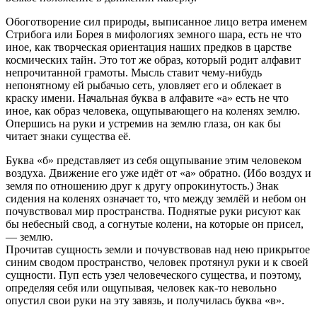
Обоготворение сил природы, выписанное лицо ветра именем
Стрибога или Борея в мифологиях земного шара, есть не что
иное, как творческая ориентация наших предков в царстве
космических тайн. Это тот же образ, который родит алфавит
непрочитанной грамоты. Мысль ставит чему-нибудь
непонятному ей рыбачью сеть, уловляет его и облекает в
краску имени. Начальная буква в алфавите «а» есть не что
иное, как образ человека, ощупывающего на коленях землю.
Опершись на руки и устремив на землю глаза, он как бы
читает знаки существа её.
Буква «б» представляет из себя ощупывание этим человеком
воздуха. Движение его уже идёт от «а» обратно. (Ибо воздух и
земля по отношению друг к другу опрокинутость.) Знак
сидения на коленях означает то, что между землёй и небом он
почувствовал мир пространства. Поднятые руки рисуют как
бы небесный свод, а согнутые колени, на которые он присел,
— землю.
Прочитав сущность земли и почувствовав над нею прикрытое
синим сводом пространство, человек протянул руки и к своей
сущности. Пуп есть узел человеческого существа, и поэтому,
определяя себя или ощупывая, человек как-то невольно
опустил свои руки на эту завязь, и получилась буква «в».