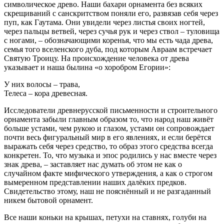
символическое древо. Наши бахари орнамента без всяких
скрещиваний с санскритством поняли его, развязав себя через
пуп, как Гаутама. Они увидели через листья своих ногтей,
через пальцы ветвей, через сучья рук и через ствол – туловища
с ногами, – обозначающими коренья, что мы есть чада древа,
семья того вселенского дуба, под которым Авраам встречает
Святую Троицу. На происхождение человека от древа
указывает и наша былина «о хоробром Егории»:
У них волосы – трава,
Телеса – кора древесная.
Исследователи древнерусской письменности и строительного
орнамента забыли главным образом то, что народ наш живёт
больше устами, чем рукою и глазом, устами он сопровождает
почти весь фигуральный мир в его явлениях, и если берётся
выражать себя через средство, то образ этого средства всегда
конкретен. То, что музыка и эпос родились у нас вместе через
знак древа, – заставляет нас думать об этом не как о
случайном факте мифического утверждения, а как о строгом
вымеренном представлении наших далёких предков.
Свидетельство этому, наш не пояснённый и не разгаданный
никем бытовой орнамент.
Все наши коньки на крышах, петухи на ставнях, голуби на