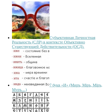
Субъективная Личностная
Реальность (СЛР) в контексте Объективно
Существующей Действительности (ОСД).
7 букв «И» (Миръ, Мiръ, Мїръ,
Мvръ…)