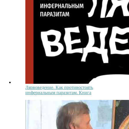
Лярвоведение. Как противостоять
инфернальным паразитам. Книга