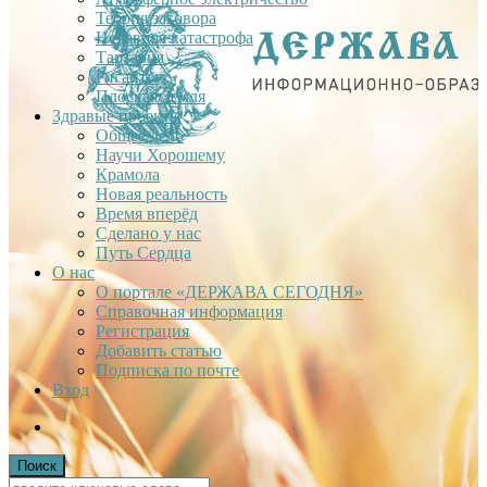
Теория заговора
Недавняя катастрофа
Тартария
Гиганты
Плоская Земля
Здравые проекты
Общее дело
Научи Хорошему
Крамола
Новая реальность
Время вперёд
Сделано у нас
Путь Сердца
О нас
О портале «ДЕРЖАВА СЕГОДНЯ»
Справочная информация
Регистрация
Добавить статью
Подписка по почте
Вход