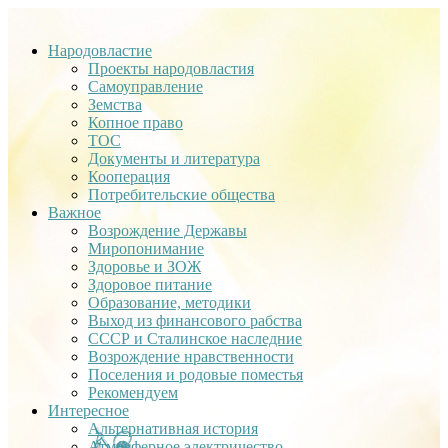
Народовластие
Проекты народовластия
Самоуправление
Земства
Копное право
ТОС
Документы и литература
Кооперация
Потребительские общества
Важное
Возрождение Державы
Миропонимание
Здоровье и ЗОЖ
Здоровое питание
Образование, методики
Выход из финансового рабства
СССР и Сталинское наследние
Возрождение нравственности
Поселения и родовые поместья
Рекомендуем
Интересное
Альтернативная история
Атмосферное электричество