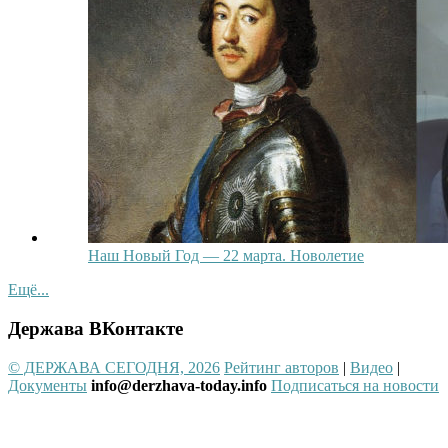
Наш Новый Год — 22 марта. Новолетие
Ещё...
Держава ВКонтакте
© ДЕРЖАВА СЕГОДНЯ, 2026
Рейтинг авторов
|
Видео
|
Документы
info@derzhava-today.info
Подписаться на новости