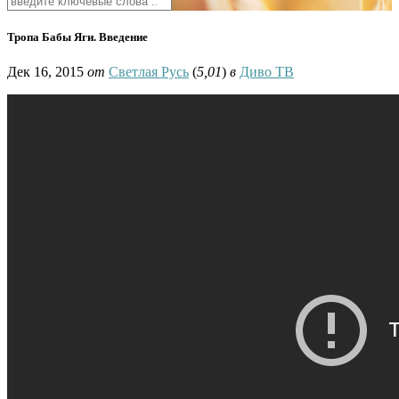
Тропа Бабы Яги. Введение
Дек 16, 2015
от
Светлая Русь
(
5,01
)
в
Диво ТВ