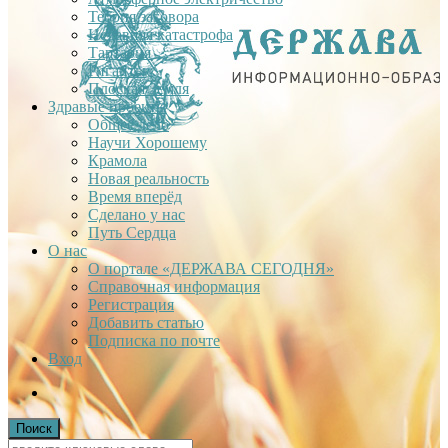
Теория заговора
Недавняя катастрофа
Тартария
Гиганты
Плоская Земля
Здравые проекты
Общее дело
Научи Хорошему
Крамола
Новая реальность
Время вперёд
Сделано у нас
Путь Сердца
О нас
О портале «ДЕРЖАВА СЕГОДНЯ»
Справочная информация
Регистрация
Добавить статью
Подписка по почте
Вход