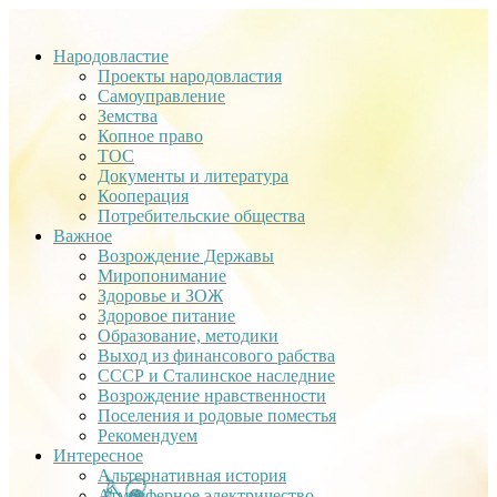
Народовластие
Проекты народовластия
Самоуправление
Земства
Копное право
ТОС
Документы и литература
Кооперация
Потребительские общества
Важное
Возрождение Державы
Миропонимание
Здоровье и ЗОЖ
Здоровое питание
Образование, методики
Выход из финансового рабства
СССР и Сталинское наследние
Возрождение нравственности
Поселения и родовые поместья
Рекомендуем
Интересное
Альтернативная история
Атмосферное электричество