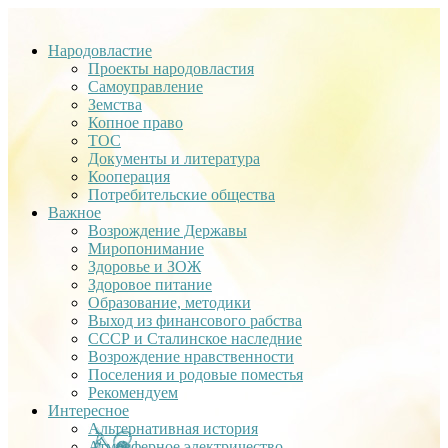
Народовластие
Проекты народовластия
Самоуправление
Земства
Копное право
ТОС
Документы и литература
Кооперация
Потребительские общества
Важное
Возрождение Державы
Миропонимание
Здоровье и ЗОЖ
Здоровое питание
Образование, методики
Выход из финансового рабства
СССР и Сталинское наследние
Возрождение нравственности
Поселения и родовые поместья
Рекомендуем
Интересное
Альтернативная история
Атмосферное электричество