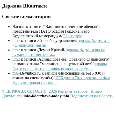
Держава ВКонтакте
Свежие комментарии
Василь
к записи /"Вам никто ничего не обещал":
представитель НАТО осадил Гордона и его
Будапештский меморандум/
Благодарю
ilmir
к записи /Способы управления/
здравы будте…по
«славянской магии»...
ilmir
к записи /Демон Кратий/
здравы будте.. а вы не
думаете, что мегре «за...
ilmir
к записи /Адидас древнее "древнего славянского"
названия знака "молвинец" на целых 40 лет?/
здравы
будте усе я чтото не понял, если они, терми...
mg-43@inbox.ru
к записи /Инфоварщина №15 (Об i-
атаках на спецслужбы)/
КГБ уже в 70-х прогнил и был
коррумпирован на скво...
© ДЕРЖАВА СЕГОДНЯ, 2026
Рейтинг авторов
|
Видео
|
Документы
info@derzhava-today.info
Подписаться на новости