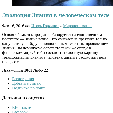
Эволюция Знания в человеческом теле
Фев 16, 2016
от
Игорь Горяинов
в
Миропонимание
Основной закон мироздания базируется на единственном
постулате — Знание вечно. Это означает на практике только
одну истину — будучи полноценным телесным проявлением
Знания, Вы неминуемо обретаете такой же статус в
физическом мире. Чтобы составить целостную картину
трансформации Знания в человека, давайте рассмотрит весь
процесс с
Просмотры
1003
Любо
22
Регистрация
Добавить статью
Подписка по почте
Держава в соцсетях
ВКонтакте
Facebook