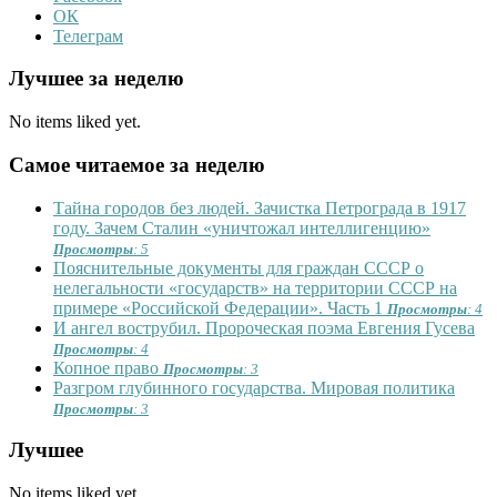
ОК
Телеграм
Лучшее за неделю
No items liked yet.
Самое читаемое за неделю
Тайна городов без людей. Зачистка Петрограда в 1917
году. Зачем Сталин «уничтожал интеллигенцию»
Просмотры
: 5
Пояснительные документы для граждан СССР о
нелегальности «государств» на территории СССР на
примере «Российской Федерации». Часть 1
Просмотры
: 4
И ангел вострубил. Пророческая поэма Евгения Гусева
Просмотры
: 4
Копное право
Просмотры
: 3
Разгром глубинного государства. Мировая политика
Просмотры
: 3
Лучшее
No items liked yet.