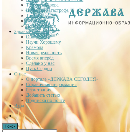
Теория заговора
Недавняя катастрофа
Тартария
Гиганты
Плоская Земля
Здравые проекты
Общее дело
Научи Хорошему
Крамола
Новая реальность
Время вперёд
Сделано у нас
Путь Сердца
О нас
О портале «ДЕРЖАВА СЕГОДНЯ»
Справочная информация
Регистрация
Добавить статью
Подписка по почте
Вход