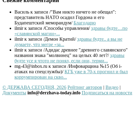
Свежие комментарии
Василь
к записи /"Вам никто ничего не обещал":
представитель НАТО осадил Гордона и его
Будапештский меморандум/
Благодарю
ilmir
к записи /Способы управления/
здравы будте…по
«славянской магии»...
ilmir
к записи /Демон Кратий/
здравы будте.. а вы не
думаете, что мегре «за...
ilmir
к записи /Адидас древнее "древнего славянского"
названия знака "молвинец" на целых 40 лет?/
здравы
будте усе я чтото не понял, если они, терми...
mg-43@inbox.ru
к записи /Инфоварщина №15 (Об i-
атаках на спецслужбы)/
КГБ уже в 70-х прогнил и был
коррумпирован на скво...
© ДЕРЖАВА СЕГОДНЯ, 2026
Рейтинг авторов
|
Видео
|
Документы
info@derzhava-today.info
Подписаться на новости