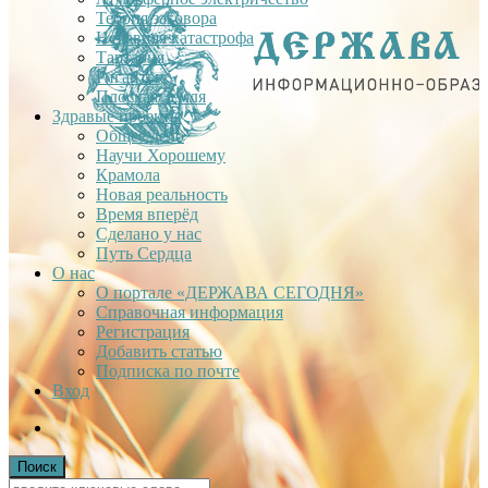
Теория заговора
Недавняя катастрофа
Тартария
Гиганты
Плоская Земля
Здравые проекты
Общее дело
Научи Хорошему
Крамола
Новая реальность
Время вперёд
Сделано у нас
Путь Сердца
О нас
О портале «ДЕРЖАВА СЕГОДНЯ»
Справочная информация
Регистрация
Добавить статью
Подписка по почте
Вход