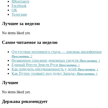
ВКонтакте
Facebook
ОК
Телеграм
Лучшее за неделю
No items liked yet.
Самое читаемое за неделю
Отсутствие интимного стыда — признак шизофрении
Просмотры
: 2
Незаконное списание денежных средств
Просмотры
: 1
Единый Реестр Земств Руси
Просмотры
: 1
Как победить обездвиженность у детей
Просмотры
: 1
Как Путин «пляшет под дудку Запада»
Просмотры
: 1
Лучшее
No items liked yet.
Держава рекомендует