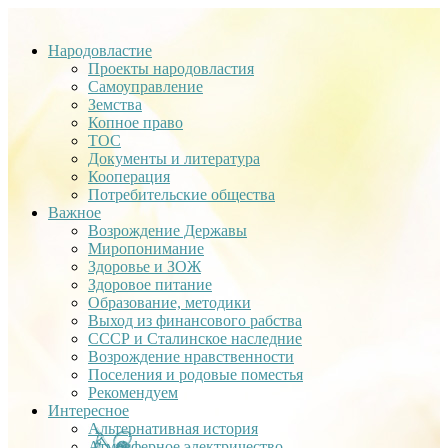
Народовластие
Проекты народовластия
Самоуправление
Земства
Копное право
ТОС
Документы и литература
Кооперация
Потребительские общества
Важное
Возрождение Державы
Миропонимание
Здоровье и ЗОЖ
Здоровое питание
Образование, методики
Выход из финансового рабства
СССР и Сталинское наследние
Возрождение нравственности
Поселения и родовые поместья
Рекомендуем
Интересное
Альтернативная история
Атмосферное электричество