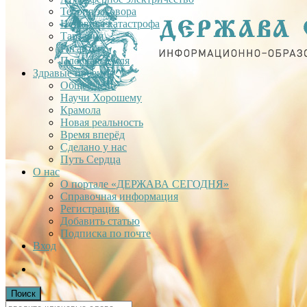
Теория заговора
Недавняя катастрофа
Тартария
Гиганты
Плоская Земля
Здравые проекты
Общее дело
Научи Хорошему
Крамола
Новая реальность
Время вперёд
Сделано у нас
Путь Сердца
О нас
О портале «ДЕРЖАВА СЕГОДНЯ»
Справочная информация
Регистрация
Добавить статью
Подписка по почте
Вход