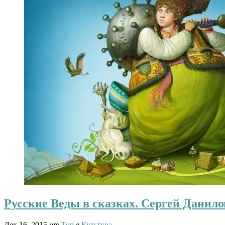
Русские Веды в сказках. Сергей Данило
Дек 16, 2015
от
Тор
в
Культура