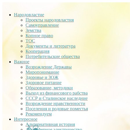
Народовластие
Проекты народовластия
Самоуправление
Земства
Копное право
ТОС
Документы и литература
Кооперация
Потребительские общества
Важное
Возрождение Державы
Миропонимание
Здоровье и ЗОЖ
Здоровое питание
Образование, методики
Выход из финансового рабства
СССР и Сталинское наследние
Возрождение нравственности
Поселения и родовые поместья
Рекомендуем
Интересное
Альтернативная история
Атмосферное электричество