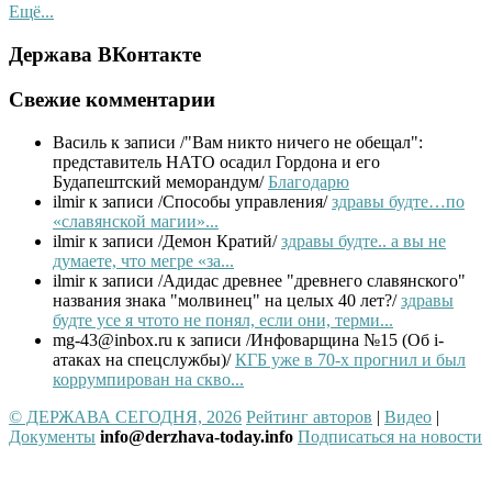
Ещё...
Держава ВКонтакте
Свежие комментарии
Василь
к записи /"Вам никто ничего не обещал":
представитель НАТО осадил Гордона и его
Будапештский меморандум/
Благодарю
ilmir
к записи /Способы управления/
здравы будте…по
«славянской магии»...
ilmir
к записи /Демон Кратий/
здравы будте.. а вы не
думаете, что мегре «за...
ilmir
к записи /Адидас древнее "древнего славянского"
названия знака "молвинец" на целых 40 лет?/
здравы
будте усе я чтото не понял, если они, терми...
mg-43@inbox.ru
к записи /Инфоварщина №15 (Об i-
атаках на спецслужбы)/
КГБ уже в 70-х прогнил и был
коррумпирован на скво...
© ДЕРЖАВА СЕГОДНЯ, 2026
Рейтинг авторов
|
Видео
|
Документы
info@derzhava-today.info
Подписаться на новости