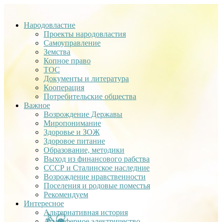
Народовластие
Проекты народовластия
Самоуправление
Земства
Копное право
ТОС
Документы и литература
Кооперация
Потребительские общества
Важное
Возрождение Державы
Миропонимание
Здоровье и ЗОЖ
Здоровое питание
Образование, методики
Выход из финансового рабства
СССР и Сталинское наследние
Возрождение нравственности
Поселения и родовые поместья
Рекомендуем
Интересное
Альтернативная история
Атмосферное электричество