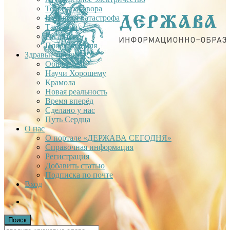
Теория заговора
Недавняя катастрофа
Тартария
Гиганты
Плоская Земля
Здравые проекты
Общее дело
Научи Хорошему
Крамола
Новая реальность
Время вперёд
Сделано у нас
Путь Сердца
О нас
О портале «ДЕРЖАВА СЕГОДНЯ»
Справочная информация
Регистрация
Добавить статью
Подписка по почте
Вход