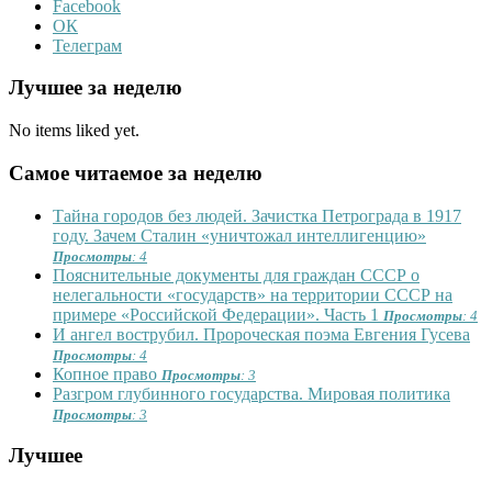
Facebook
ОК
Телеграм
Лучшее за неделю
No items liked yet.
Самое читаемое за неделю
Тайна городов без людей. Зачистка Петрограда в 1917
году. Зачем Сталин «уничтожал интеллигенцию»
Просмотры
: 4
Пояснительные документы для граждан СССР о
нелегальности «государств» на территории СССР на
примере «Российской Федерации». Часть 1
Просмотры
: 4
И ангел вострубил. Пророческая поэма Евгения Гусева
Просмотры
: 4
Копное право
Просмотры
: 3
Разгром глубинного государства. Мировая политика
Просмотры
: 3
Лучшее