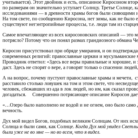
учитывается). Этот двойник и есть, описанное Киросоном второ
по размерам он значительно уступает Солнцу. Третье Солнце,
исследованиями — в древности храмы богов были сияющими и м
На том свете, по сообщению Киросона, нет зимы, как не было 
существуют негэнтропийные процессы, т.е. люди там из старце
Самое впечатляющее из всех киросоновских описаний — это мо
потрясло? Потому что он понял размах грандиозного обмана Че
Киросон присутствовал при обряде умирания, и он подтвержда
современных религий: православные церкви и мусульманские ме
Проводник ответил: «Здесь все веры правильные и хорошие, и з
даст. Здесь не спорят о вере, а говорят только о спасении люде
А на вопрос, почему пустуют православные храмы и мечети, ст
расставило столько ловушек на том и этом свете, что несведущ
человек, сбежавших из ада в лок людей, но им, как сказал пров
догадаться. Совершенно потрясающее описание Киросон дает л
«…Озеро было наполнено не водой и не огнем, оно было само
вечность.
Дух мой видел Богов, подобных великим Солнцам. От них исх
Солнца и были сами, как Солнце.
Когда Дух мой увидел Светлы
были уже не во мне — но во всем, что я видел.