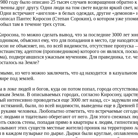
980 году было описано 25 тысяч случаев возвращения обратно к
венны друг другу. Одни люди на том свете видели яркий свет, ко
 Одни встречают «ангелов» в белых одеждах, другие «демонов» 
а описал Пантес Киросон (Степан Сорокин), о котором уже упоми
был там в течение трех суток.
осона, то можно сделать вывод, что за последние 3000 лет зона
ником, объяснил ему, что для попадания в место, где находятся
росон не объясняет, но, по всей видимости, отсутствие пропуска
стианству, адептом (проповедником) которого он являлся, поско
а), подвергавшихся ужасным мучениям. Для праведника, т.е. че
осталось на Земле?
имыми, из чего можно заключить, что ад находится в казуальном
ире под землей.
а в локе людей и богов, куда он потом попал, города отсутство
атчикам Земли. В описываемых городах, согласно Киросону, царс
тый интенсивно проводиться еще 3000 лет назад, сс» задумали и
 истязаний, были, по всей видимости, выведены еще в Древней 
д руками человека. Любопытно отметить, что встречаемые сегод
те с людьми и тщательно оберегают от него. Для этого снежных
ить сквозь стены, попадая прямо в квартиры к людям, гипнотизир
азывают этих существ местные жители) проник на территорию ла
л в каждом пузырьке по дырке. Дырки были круглые, оплавленн