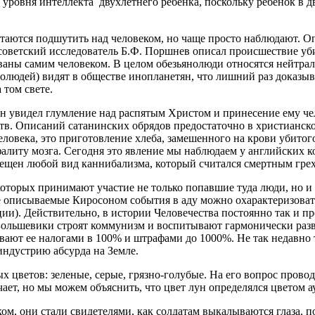
 уровня интеллекта двухлетнего ребенка, поскольку ребенок в 
пытаются подшутить над человеком, но чаще просто наблюдают. 
 советский исследователь Б.Ф. Поршнев описал происшествие уб
ваны самим человеком. В целом обезьянолюди относятся нейтрал
нолюдей) видят в обществе инопланетян, что лишний раз доказыв
 том свете.
н увидел глумление над распятым Христом и принесение ему чел
в. Описаний сатанинских обрядов предостаточно в христианско
ловека, это приготовление хлеба, замешенного на крови убитого
алиту мозга. Сегодня это явление мы наблюдаем у английских к
прещен любой вид каннибализма, который считался смертным гре
 которых принимают участие не только попавшие туда люди, но и
е описываемые Киросоном события в аду можно охарактеризоват
ии). Действительно, в истории Человечества постоянно так и п
 Большевики строят коммунизм и воспитывают гармонически раз
ают ее налогами в 100% и штрафами до 1000%. Не так недавно то
индустрию абсурда на Земле.
х цветов: зеленые, серые, грязно-голубые. На его вопрос прово
чает, но мы можем объяснить, что цвет лун определялся цветом 
ом, они стали свидетелями, как солдатам выкалываются глаза, по