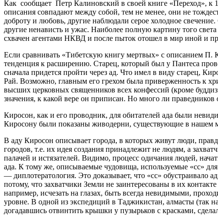
Как сообщает Петр Калиновский в своей книге «Переход», к 1
описания совпадают между собой, тем не менее, они не тождест
доброту и любовь, другие наблюдали серое холодное свечение.
другие ненависть и ужас. Наиболее полную картину того свет
схвачен агентами НКВД и после пыток отошел в мир иной и про
Если сравнивать «Тибетскую книгу мертвых» с описанием П. Кир
тенденция к расширению. Старец, который был у Пантеса провод
сначала придется пройти через ад. Что имел в виду старец, Ки
Рай. Возможно, главным его грехом была приверженность к хри
высших церковных священников всех конфессий (кроме буддизм
значения, к какой вере он приписан. Но много ли праведников 
Киросон, как и его проводник, для обитателей ада были невид
Киросону были показаны живодерни, существующие в нашем м
В аду Киросон описывает города, в которых живут люди, правд
городов, т.е. их идея создания принадлежит не людям, а захв
палачей и истязателей. Видимо, процесс одичания людей, нача
ада. К тому же, описываемые чудовища, используемые «сс» для
— диплотератология. Это доказывает, что «сс» обустраивало а
потому, что захватчики Земли не заинтересованы в их контак
например, исчезать на глазах, быть всегда невидимыми, проход
уровне. В одной из экспедиций в Таджикистан, алмасты (так н
догадавшись отвинтить крышки у пузырьков с красками, сдела