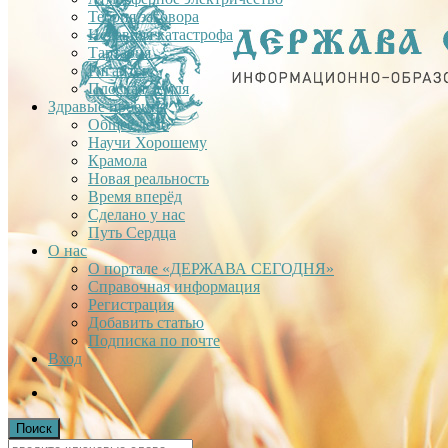
Теория заговора
Недавняя катастрофа
Тартария
Гиганты
Плоская Земля
Здравые проекты
Общее дело
Научи Хорошему
Крамола
Новая реальность
Время вперёд
Сделано у нас
Путь Сердца
О нас
О портале «ДЕРЖАВА СЕГОДНЯ»
Справочная информация
Регистрация
Добавить статью
Подписка по почте
Вход