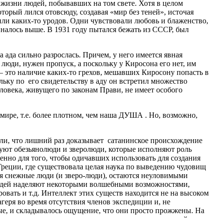
 жизни людей, побывавших на том свете. Хотя в целом
торый лился отовсюду, создавая «мир без теней», источая
или каких-то уродов. Одни чувствовали любовь и блаженство,
налось выше. В 1931 году пытался бежать из СССР, был
 ада сильно разрослась. Причем, у него имеется явная
 люди, нужен пропуск, а поскольку у Киросона его нет, им
 — это наличие каких-то грехов, мешавших Киросону попасть в
льку по его свидетельству в аду он встретил множество
ловека, живущего по законам Прави, не имеет особого
 мире, т.е. более плотном, чем наша ДУША . Но, возможно,
вали, что лишний раз доказывает сатанинское происхождение
твуют обезьянолюди и зверолюди, которые исполняют роль
менно для того, чтобы одичавших использовать для создания
Греции, где существовала целая наука по выведению чудовищ
ня снежные люди (и зверо-люди), остаются неуловимыми
 людей наделяют некоторыми волшебными возможностями,
овать и т.д. Интеллект этих существ находится не на высоком
геря во время отсутствия членов экспедиции и, не
ые, и складывалось ощущение, что они просто прожжены. На