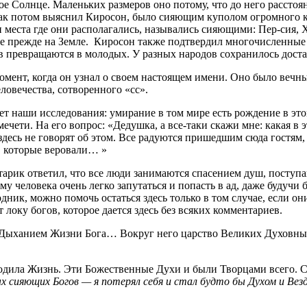
е Солнце. Маленьких размеров оно потому, что до него расстояни
 как потом выяснил Киросон, было сияющим куполом огромного 
еста где они располагались, назывались сияющими: Пер-сия, Хор
ее прежде на Земле. Киросон также подтвердил многочисленные с
в превращаются в молодых. У разных народов сохранилось доста
мент, когда он узнал о своем настоящем имени. Оно было вечны
ловечества, сотворенного «сс».
ет наши исследования: умирание в том мире есть рождение в эт
чети. На его вопрос: «Дедушка, а все-таки скажи мне: какая в 
десь не говорят об этом. Все радуются пришедшим сюда гостям, 
й, которые веровали… »
арик ответил, что все люди занимаются спасением душ, поступаю
ему человека очень легко запутаться и попасть в ад, даже будуч
одник, можно помочь остаться здесь только в том случае, если он
оку богов, которое дается здесь без всяких комментариев.
 Дыханием Жизни Бога… Вокруг него царство Великих Духовных
одила Жизнь. Эти Божественные Духи и были Творцами всего. С
х сияющих Богов — я потерял себя и стал будто бы Духом и Вез