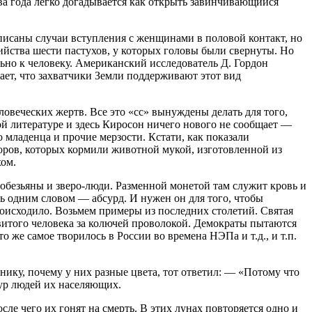
два года легко догадывается как открыть завинчивающийся
Описаны случаи вступления с женщинами в половой контакт, но
ийства шести пастухов, у которых головы были свернуты. Но
ьно к человеку. Американский исследователь Д. Гордон
ает, что захватчики Земли поддерживают этот вид
овеческих жертв. Все это «сс» вынуждены делать для того,
й литературе и здесь Киросон ничего нового не сообщает —
 младенца и прочие мерзости. Кстати, как показали
оров, которых кормили животной мукой, изготовленной из
хом.
 обезьяны и зверо-люди. Разменной монетой там служит кровь и
ь одним словом — абсурд. И нужен он для того, чтобы
роисходило. Возьмем примеры из последних столетий. Святая
витого человека за колючей проволокой. Демократы пытаются
 же самое творилось в России во времена НЭПа и т.д., и т.п.
днику, почему у них разные цвета, тот ответил: — «Потому что
аур людей их населяющих.
сле чего их гонят на смерть. В этих лунах повторяется одно и