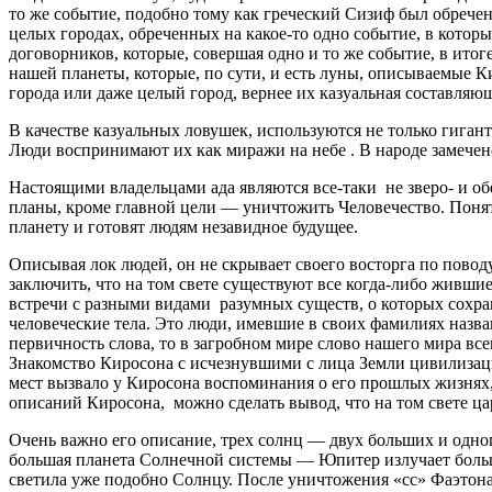
то же событие, подобно тому как греческий Сизиф был обречен
целых городах, обреченных на какое-то одно событие, в кото
договорников, которые, совершая одно и то же событие, в ит
нашей планеты, которые, по сути, и есть луны, описываемые Ки
города или даже целый город, вернее их казуальная составляю
В качестве казуальных ловушек, используются не только гиган
Люди воспринимают их как миражи на небе . В народе замече
Настоящими владельцами ада являются все-таки не зверо- и об
планы, кроме главной цели — уничтожить Человечество. Понятн
планету и готовят людям незавидное будущее.
Описывая лок людей, он не скрывает своего восторга по пово
заключить, что на том свете существуют все когда-либо живши
встречи с разными видами разумных существ, о которых сохр
человеческие тела. Это люди, имевшие в своих фамилиях назв
первичность слова, то в загробном мире слово нашего мира вс
Знакомство Киросона с исчезнувшими с лица Земли цивилизация
мест вызвало у Киросона воспоминания о его прошлых жизнях,
описаний Киросона, можно сделать вывод, что на том свете цар
Очень важно его описание, трех солнц — двух больших и одног
большая планета Солнечной системы — Юпитер излучает больше 
светила уже подобно Солнцу. После уничтожения «сс» Фаэтона 