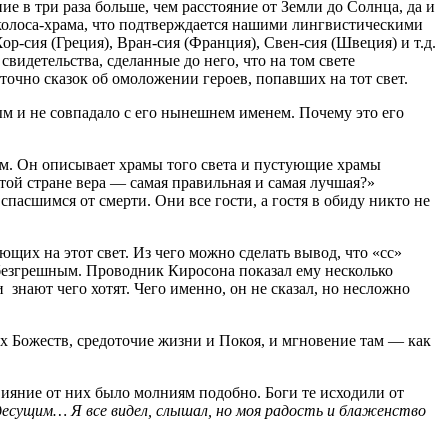
е в три раза больше, чем расстояние от Земли до Солнца, да и
колоса-храма, что подтверждается нашими лингвистическими
-сия (Греция), Вран-сия (Франция), Свен-сия (Швеция) и т.д.
видетельства, сделанные до него, что на том свете
точно сказок об омоложении героев, попавших на тот свет.
м и не совпадало с его нынешнем именем. Почему это его
ом. Он описывает храмы того света и пустующие храмы
этой стране вера — самая правильная и самая лучшая?»
спасшимся от смерти. Они все гости, а гостя в обиду никто не
щих на этот свет. Из чего можно сделать вывод, что «сс»
и безгрешным. Проводник Киросона показал ему несколько
и знают чего хотят. Чего именно, он не сказал, но несложно
 Божеств, средоточие жизни и Покоя, и мгновение там — как
ияние от них было молниям подобно. Боги те исходили от
десущим… Я все видел, слышал, но моя радость и блаженство