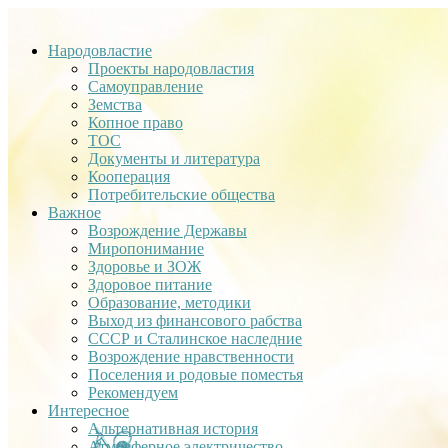
Народовластие
Проекты народовластия
Самоуправление
Земства
Копное право
ТОС
Документы и литература
Кооперация
Потребительские общества
Важное
Возрождение Державы
Миропонимание
Здоровье и ЗОЖ
Здоровое питание
Образование, методики
Выход из финансового рабства
СССР и Сталинское наследние
Возрождение нравственности
Поселения и родовые поместья
Рекомендуем
Интересное
Альтернативная история
Атмосферное электричество