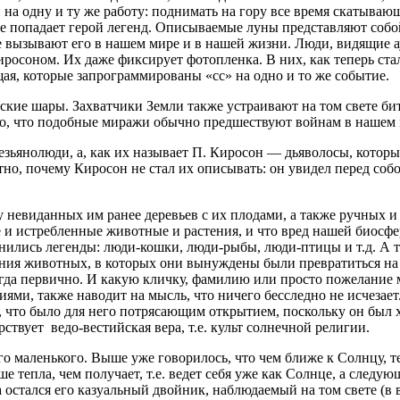
 на одну и ту же работу: поднимать на гору все время скатываю
рые попадает герой легенд. Описываемые луны представляют соб
оге вызывают его в нашем мире и в нашей жизни. Люди, видящие
росоном. Их даже фиксирует фотопленка. В них, как теперь стал
щая, которые запрограммированы «сс» на одно и то же событие.
тские шары. Захватчики Земли также устраивают на том свете б
но, что подобные миражи обычно предшествуют войнам в нашем 
езьянолюди, а, как их называет П. Киросон — дьяволосы, котор
о, почему Киросон не стал их описывать: он увидел перед собо
ду невиданных им ранее деревьев с их плодами, а также ручных
е и истребленные животные и растения, и что вред нашей биосф
анились легенды: люди-кошки, люди-рыбы, люди-птицы и т.д. А
ания животных, в которых они вынуждены были превратиться на 
егда первично. И какую кличку, фамилию или просто пожелание 
ми, также наводит на мысль, что ничего бесследно не исчезает.
 что было для него потрясающим открытием, поскольку он был 
ствует ведо-вестийская вера, т.е. культ солнечной религии.
о маленького. Выше уже говорилось, что чем ближе к Солнцу, т
тепла, чем получает, т.е. ведет себя уже как Солнце, а следу
остался его казуальный двойник, наблюдаемый на том свете (в 