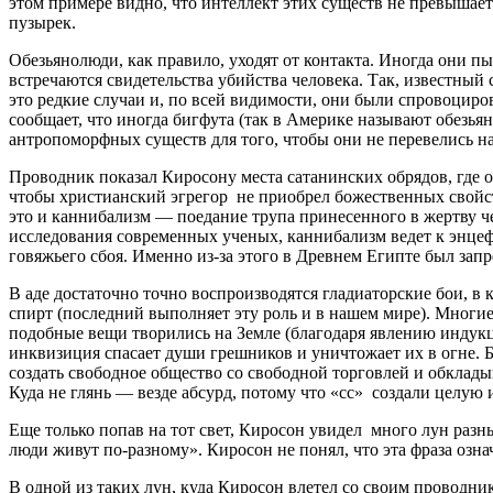
этом примере видно, что интеллект этих существ не превышает
пузырек.
Обезьянолюди, как правило, уходят от контакта. Иногда они 
встречаются свидетельства убийства человека. Так, известный
это редкие случаи и, по всей видимости, они были спровоциро
сообщает, что иногда бигфута (так в Америке называют обезья
антропоморфных существ для того, чтобы они не перевелись на
Проводник показал Киросону места сатанинских обрядов, где о
чтобы христианский эгрегор не приобрел божественных свойст
это и каннибализм — поедание трупа принесенного в жертву че
исследования современных ученых, каннибализм ведет к энцеф
говяжьего сбоя. Именно из-за этого в Древнем Египте был за
В аде достаточно точно воспроизводятся гладиаторские бои, в
спирт (последний выполняет эту роль и в нашем мире). Многи
подобные вещи творились на Земле (благодаря явлению индукц
инквизиция спасает души грешников и уничтожает их в огне.
создать свободное общество со свободной торговлей и обкладыв
Куда не глянь — везде абсурд, потому что «сс» создали целую 
Еще только попав на тот свет, Киросон увидел много лун разны
люди живут по-разному». Киросон не понял, что эта фраза озна
В одной из таких лун, куда Киросон влетел со своим проводник