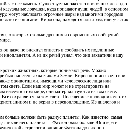
щийся с нее камень. Существует множество восточных легенд о
ой казуальные ловушки, куда попадают души людей, в основном
 ауру, могут наблюдать огромные шары над многими городами
о ясно из описания Киросона, находятся или храм, или участок
итвы, о которых столько древних и современных сообщений.
мире.
ых он даже не рискнул описать и сообщить их подлинные
й инопланетян. А из их речей узнал, что они захватили нашу
 и кротких животных, которые понимают речь. Можно
ере был нанесен захватчиками Земли. Киросон описывает свои
 также с животными, имеющими человеческие лица или
том свете. Если наш мир может и не отреагировать на
мы имеем в этом мире, они материализуются на том свете.
 Все сохраняется на том свете. Посещение с проводником этих
христианином и не верил в перевоплощение. Из диалогов и
ем больше должен быть радиус планеты. Как известно, самая
ющая после него планета — Фаэтон была больше Юпитера и
ведической астрологии влияние Фаэтона до сих пор