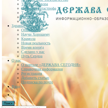
Теория заговора
Недавняя катастрофа
Тартария
Гиганты
Плоская Земля
Здравые проекты
Общее дело
Научи Хорошему
Крамола
Новая реальность
Время вперёд
Сделано у нас
Путь Сердца
О нас
О портале «ДЕРЖАВА СЕГОДНЯ»
Справочная информация
Регистрация
Добавить статью
Подписка по почте
Вход