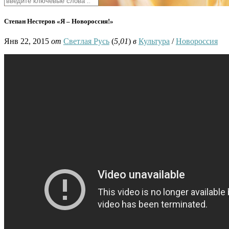
Степан Нестеров «Я – Новороссия!»
Янв 22, 2015
от
Светлая Русь
(
5,01
)
в
Культура
/
Новороссия