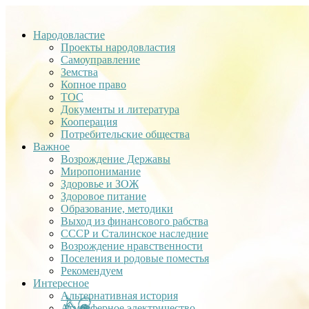
Народовластие
Проекты народовластия
Самоуправление
Земства
Копное право
ТОС
Документы и литература
Кооперация
Потребительские общества
Важное
Возрождение Державы
Миропонимание
Здоровье и ЗОЖ
Здоровое питание
Образование, методики
Выход из финансового рабства
СССР и Сталинское наследние
Возрождение нравственности
Поселения и родовые поместья
Рекомендуем
Интересное
Альтернативная история
Атмосферное электричество