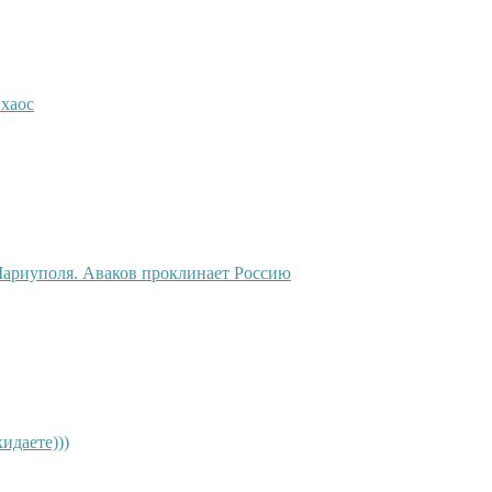
хаос
Мариуполя. Аваков проклинает Россию
идаете)))