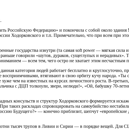
.
нить Российскую Федерацию» и покончила с собой около здания 
ссии Ходорковского и т.п. Примечательно, что при всем при эт
ренные государства изнутри (та самая soft power — мягкая сил
к раньше говорили «шутов, дураков, сущеглупых и нерадивых». Те
вниманием — всем тем, чего остро не хватает этим несчастным 
 данная категория людей работает бесплатно и круглосуточно, 
е восприимчивыми, втягивают в свою орбиту кучу народа. «Ты 
е хуже чем на известных на курсах личностного роста. В-третьих
льчика с ДЦП толкнули, звери, нелюди!», «Ой, бабушку 70-летню
адных консульств и структур Ходорковского формируется искажен
 При таких раскладах спровоцировать на самоубийство нестабил
ссию Будущего?» — конечно приблизит, шепчут «европейские дру
 сотни тысяч трупов в Ливии и Сирии — в порядке вещей. Для 