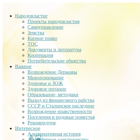
Народовластие
Проекты народовластия
Самоуправление
Земства
Копное право
ТОС
Документы и литература
Кооперация
Потребительские общества
Важное
Возрождение Державы
Миропонимание
Здоровье и ЗОЖ
Здоровое питание
Образование, методики
Выход из финансового рабства
СССР и Сталинское наследние
Возрождение нравственности
Поселения и родовые поместья
Рекомендуем
Интересное
Альтернативная история
Атмосферное электричество