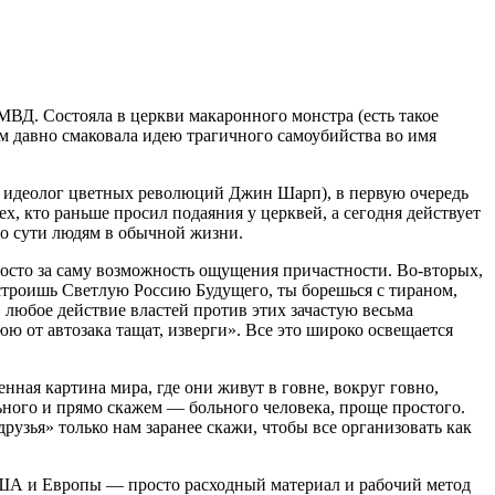
МВД. Состояла в церкви макаронного монстра (есть такое
ом давно смаковала идею трагичного самоубийства во имя
а и идеолог цветных революций Джин Шарп), в первую очередь
х, кто раньше просил подаяния у церквей, а сегодня действует
по сути людям в обычной жизни.
просто за саму возможность ощущения причастности. Во-вторых,
строишь Светлую Россию Будущего, ты борешься с тираном,
, любое действие властей против этих зачастую весьма
ю от автозака тащат, изверги». Все это широко освещается
ная картина мира, где они живут в говне, вокруг говно,
ьного и прямо скажем — больного человека, проще простого.
зья» только нам заранее скажи, чтобы все организовать как
США и Европы — просто расходный материал и рабочий метод