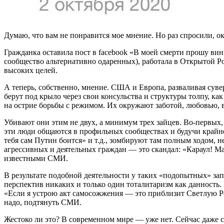
Думаю, что вам не понравится мое мнение. Но раз спросили, ок
Гражданка оставила пост в facebook «В моей смерти прошу ви
сообщество альтернативно одаренных), работала в Открытой Ро
высоких целей.
А теперь, собственно, мнение. США и Европа, разваливая суве
берут под крыло через свои консульства и структуры толпу, ка
на острие борьбы с режимом. Их окружают заботой, любовью, 
Убивают они этим не двух, а минимум трех зайцев. Во-первых,
эти люди общаются в профильных сообществах и будучи крайн
тебя сам Путин боится» и т.д., зомбируют там полным ходом, н
агрессивных и деятельных граждан — это скандал: «Караул! Ма
известными СМИ.
В результате подобной деятельности у таких «подопытных» зап
перспектив никаких и только один тоталитаризм как данность.
«Если я устрою акт самосожжения — это приблизит Светлую Ро
надо, подтянуть СМИ.
Жестоко ли это? В современном мире — уже нет. Сейчас даже