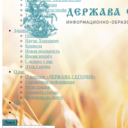
Теория заговора
Недавняя катастрофа
Тартария
Гиганты
Плоская Земля
Здравые проекты
Общее дело
Научи Хорошему
Крамола
Новая реальность
Время вперёд
Сделано у нас
Путь Сердца
О нас
О портале «ДЕРЖАВА СЕГОДНЯ»
Справочная информация
Регистрация
Добавить статью
Подписка по почте
Вход