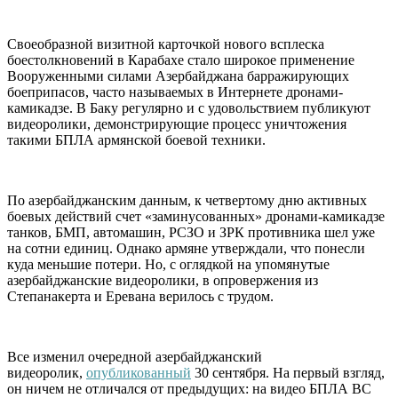
Своеобразной визитной карточкой нового всплеска
боестолкновений в Карабахе стало широкое применение
Вооруженными силами Азербайджана барражирующих
боеприпасов, часто называемых в Интернете дронами-
камикадзе. В Баку регулярно и с удовольствием публикуют
видеоролики, демонстрирующие процесс уничтожения
такими БПЛА армянской боевой техники.
По азербайджанским данным, к четвертому дню активных
боевых действий счет «заминусованных» дронами-камикадзе
танков, БМП, автомашин, РСЗО и ЗРК противника шел уже
на сотни единиц. Однако армяне утверждали, что понесли
куда меньшие потери. Но, с оглядкой на упомянутые
азербайджанские видеоролики, в опровержения из
Степанакерта и Еревана верилось с трудом.
Все изменил очередной азербайджанский
видеоролик,
опубликованный
30 сентября. На первый взгляд,
он ничем не отличался от предыдущих: на видео БПЛА ВС