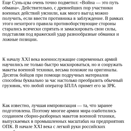
Еще Сунь-цзы очень точно подметил: «Война — это путь
обмана». Действительно, с древнейших пор участники
военных действий уяснили, как много выгод можно
получить, если ввести противника в заблуждение. В рамках
этого нехитрого правила противоборствующие стороны
старались всячески спрятать и замаскировать свои силы,
подставляя под вражеский удар разнообразные обманки и
ложные позиции.
К началу XXI века военнослужащие современных армий
научились не только быстро маскироваться, но и сооружать
макеты военной техники, весьма похожие на оригиналы.
Десяток бойцов при помощи подручных материалов
способны буквально за час настолько преобразить обычный
грузовик, что любой оператор БПЛА примет его за ЗРК.
Как известно, лучшая импровизация — та, что заранее
подготовлена. Поэтому многие армии мира озаботились
созданием сборно-разборных макетов военной техники,
выпускаемых в промышленных масштабах на предприятиях
ОПК. В начале XXI века с легкой руки российских