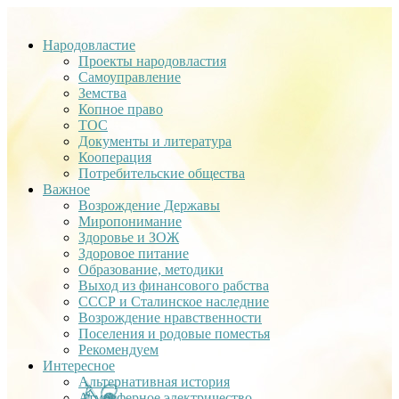
Народовластие
Проекты народовластия
Самоуправление
Земства
Копное право
ТОС
Документы и литература
Кооперация
Потребительские общества
Важное
Возрождение Державы
Миропонимание
Здоровье и ЗОЖ
Здоровое питание
Образование, методики
Выход из финансового рабства
СССР и Сталинское наследние
Возрождение нравственности
Поселения и родовые поместья
Рекомендуем
Интересное
Альтернативная история
Атмосферное электричество