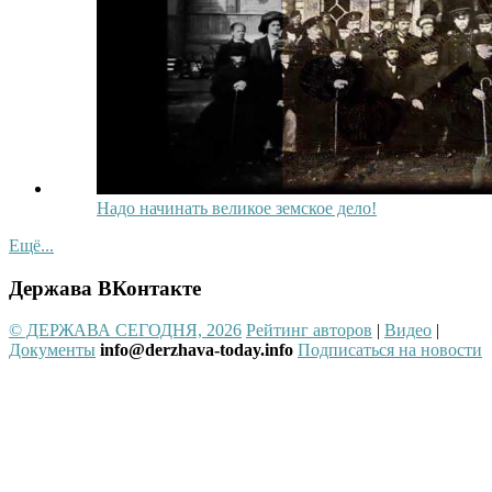
Надо начинать великое земское дело!
Ещё...
Держава ВКонтакте
© ДЕРЖАВА СЕГОДНЯ, 2026
Рейтинг авторов
|
Видео
|
Документы
info@derzhava-today.info
Подписаться на новости