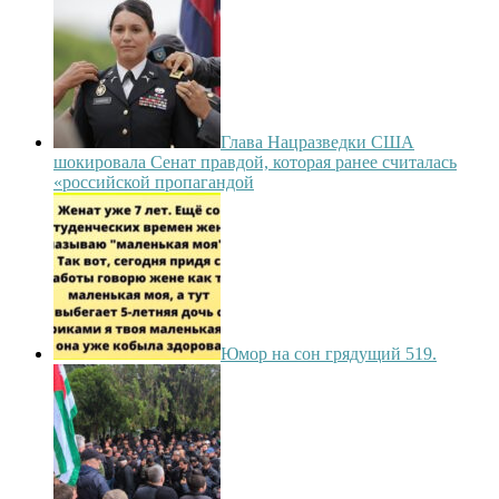
Глава Нацразведки США
шокировала Сенат правдой, которая ранее считалась
«российской пропагандой
Юмор на сон грядущий 519.