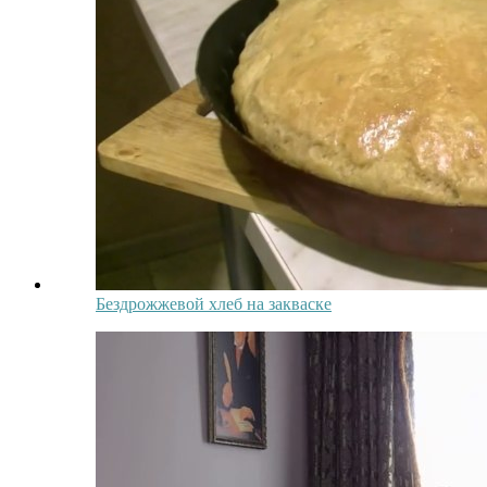
Бездрожжевой хлеб на закваске