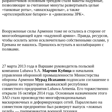
разработчиков основным трендом стали макеты надувные,
позволяющие за считанные минуты развертывать целые
«танковые роты», «авиаэскадрильи», а также
«артиллерийские батареи» и «дивизионы ЗРК».
Вооруженные силы Армении тоже не остались в стороне от
многообещающей идеи «надувной армии». Правда, ресурсов,
чтобы осилить затею исключительно собственными силами, у
Еревана не нашлось. Пришлось вступать в коллаборацию с
поляками.
27 марта 2013 года в Варшаве руководитель польской
компании Lubawa S.A.
Марчин Кубица
и начальник
управления оборонной промышленности Министерства
обороны Армении
Мурад Исаханян
подписали соглашение о
создании на территории закавказской республики
совместного предприятия Lubawa Armenia. Его торжественно
открыли 16 октября 2014 года. Основным назначением этого
ЗАО стало производство многофункциональных
маскировочных и деформирующих сетей. Параллельно на
совместном предприятии был развернут выпуск «ложных
целей» — пневмомакетов военной техники.