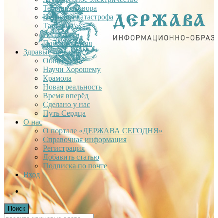
Теория заговора
Недавняя катастрофа
Тартария
Гиганты
Плоская Земля
Здравые проекты
Общее дело
Научи Хорошему
Крамола
Новая реальность
Время вперёд
Сделано у нас
Путь Сердца
О нас
О портале «ДЕРЖАВА СЕГОДНЯ»
Справочная информация
Регистрация
Добавить статью
Подписка по почте
Вход