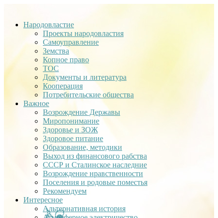
Народовластие
Проекты народовластия
Самоуправление
Земства
Копное право
ТОС
Документы и литература
Кооперация
Потребительские общества
Важное
Возрождение Державы
Миропонимание
Здоровье и ЗОЖ
Здоровое питание
Образование, методики
Выход из финансового рабства
СССР и Сталинское наследние
Возрождение нравственности
Поселения и родовые поместья
Рекомендуем
Интересное
Альтернативная история
Атмосферное электричество