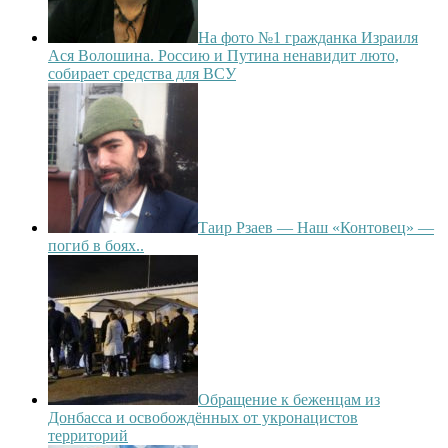
На фото №1 гражданка Израиля
Ася Волошина. Россию и Путина ненавидит люто,
собирает средства для ВСУ
Таир Рзаев — Наш «Контовец» —
погиб в боях..
Обращение к беженцам из
Донбасса и освобождённых от укронацистов
территорий