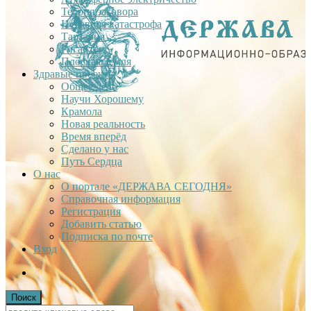
Теория заговора
Недавняя катастрофа
Тартария
Гиганты
Плоская Земля
Здравые проекты
Общее дело
Научи Хорошему
Крамола
Новая реальность
Время вперёд
Сделано у нас
Путь Сердца
О нас
О портале «ДЕРЖАВА СЕГОДНЯ»
Справочная информация
Регистрация
Добавить статью
Подписка по почте
Вход