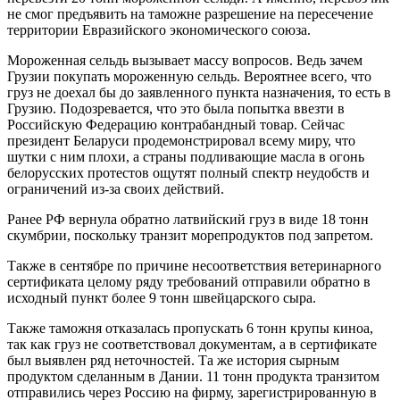
не смог предъявить на таможне разрешение на пересечение
территории Евразийского экономического союза.
Мороженная сельдь вызывает массу вопросов. Ведь зачем
Грузии покупать мороженную сельдь. Вероятнее всего, что
груз не доехал бы до заявленного пункта назначения, то есть в
Грузию. Подозревается, что это была попытка ввезти в
Российскую Федерацию контрабандный товар. Сейчас
президент Беларуси продемонстрировал всему миру, что
шутки с ним плохи, а страны подливающие масла в огонь
белорусских протестов ощутят полный спектр неудобств и
ограничений из-за своих действий.
Ранее РФ вернула обратно латвийский груз в виде 18 тонн
скумбрии, поскольку транзит морепродуктов под запретом.
Также в сентябре по причине несоответствия ветеринарного
сертификата целому ряду требований отправили обратно в
исходный пункт более 9 тонн швейцарского сыра.
Также таможня отказалась пропускать 6 тонн крупы киноа,
так как груз не соответствовал документам, а в сертификате
был выявлен ряд неточностей. Та же история сырным
продуктом сделанным в Дании. 11 тонн продукта транзитом
отправились через Россию на фирму, зарегистрированную в