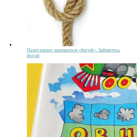
Перестаньте заниматься «йогой». Займитесь
йогой