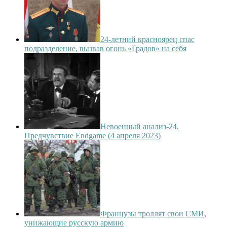
24-летний красноярец спас
подразделение, вызвав огонь «Градов» на себя
Невоенный анализ-24.
Предчувствие Endgame (4 апреля 2023)
Французы троллят свои СМИ,
унижающие русскую армию