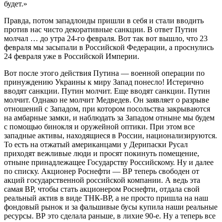
будет.»
Правда, потом западлоиды пришли в себя и стали вводить
против нас чисто декоративные санкции. В ответ Путин
молчал … до утра 24-го февраля. Вот так вот вышло, что 23
февраля мы засыпали в Российской Федерации, а проснулись
24 февраля уже в Российской Империи.
Вот после этого действия Путина — военной операции по
принуждению Украины к миру Запад понесло! Истерично
вводят санкции. Путин молчит. Еще вводят санкции. Путин
молчит. Однако не молчит Медведев. Он заявляет о разрыве
отношений с Западом, при котором посольства закрываются
на амбарные замки, и наблюдать за Западом отныне мы будем
с помощью бинокля и оружейной оптики. При этом все
западные активы, находящиеся в России, национализируются.
То есть на отжатый американцами у Дерипаски Русал
приходят вежливые люди и просят покинуть помещение,
отныне принадлежащее Государству Российскому. Ну и далее
по списку. Акционер Роснефти — ВР теперь свободен от
акций государственной российской компании. А ведь эта
самая ВР, чтобы стать акционером Роснефти, отдала свой
реальный актив в виде ТНК-ВР, а не просто пришла на наш
фондовый рынок и за фальшивые бусы купила наши реальные
ресурсы. ВР это сделала раньше, в лихие 90-е. Ну а теперь все