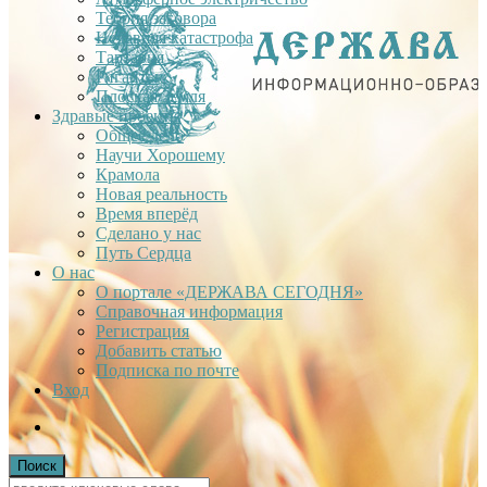
Теория заговора
Недавняя катастрофа
Тартария
Гиганты
Плоская Земля
Здравые проекты
Общее дело
Научи Хорошему
Крамола
Новая реальность
Время вперёд
Сделано у нас
Путь Сердца
О нас
О портале «ДЕРЖАВА СЕГОДНЯ»
Справочная информация
Регистрация
Добавить статью
Подписка по почте
Вход