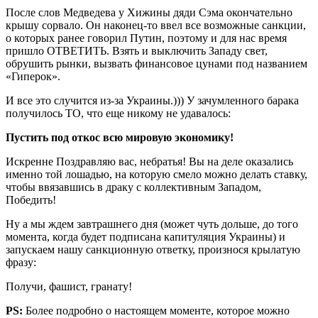
После слов Медведева у Хижины дяди Сэма окончательно
крышу сорвало. Он наконец-то ввел все возможные санкции,
о которых ранее говорил Путин, поэтому и для нас время
пришло ОТВЕТИТЬ. Взять и выключить Западу свет,
обрушить рынки, вызвать финансовое цунами под названием
«Гиперок».
И все это случится из-за Украины.))) У зачумленного барака
получилось ТО, что еще никому не удавалось:
Пустить под откос всю мировую экономику!
Искренне Поздравляю вас, небратья! Вы на деле оказались
именно той лошадью, на которую смело можно делать ставку,
чтобы ввязавшись в драку с коллективным Западом,
Победить!
Ну а мы ждем завтрашнего дня (может чуть дольше, до того
момента, когда будет подписана капитуляция Украины) и
запускаем нашу санкционную ответку, произнося крылатую
фразу:
Получи, фашист, гранату!
PS:
Более подробно о настоящем моменте, которое можно