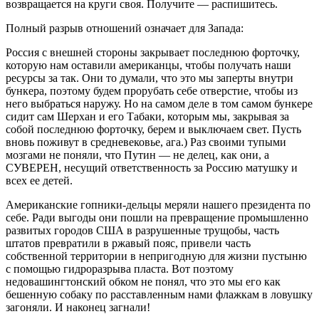
возвращается на круги своя. Получите — распишитесь.
Полный разрыв отношений означает для Запада:
Россия с внешней стороны закрывает последнюю форточку,
которую нам оставили американцы, чтобы получать наши
ресурсы за так. Они то думали, что это мы заперты внутри
бункера, поэтому будем прорубать себе отверстие, чтобы из
него выбраться наружу. Но на самом деле в том самом бункере
сидит сам Шерхан и его Табаки, которым мы, закрывая за
собой последнюю форточку, берем и выключаем свет. Пусть
вновь поживут в средневековье, ага.) Раз своими тупыми
мозгами не поняли, что Путин — не делец, как они, а
СУВЕРЕН, несущий ответственность за Россию матушку и
всех ее детей.
Американские гопники-дельцы меряли нашего президента по
себе. Ради выгоды они пошли на превращение промышленно
развитых городов США в разрушенные трущобы, часть
штатов превратили в ржавый пояс, привели часть
собственной территории в непригодную для жизни пустыню
с помощью гидроразрыва пласта. Вот поэтому
недовашингтонский обком не понял, что это мы его как
бешенную собаку по расставленным нами флажкам в ловушку
загоняли. И наконец загнали!