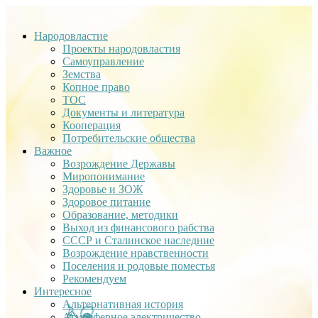
Народовластие
Проекты народовластия
Самоуправление
Земства
Копное право
ТОС
Документы и литература
Кооперация
Потребительские общества
Важное
Возрождение Державы
Миропонимание
Здоровье и ЗОЖ
Здоровое питание
Образование, методики
Выход из финансового рабства
СССР и Сталинское наследние
Возрождение нравственности
Поселения и родовые поместья
Рекомендуем
Интересное
Альтернативная история
Атмосферное электричество