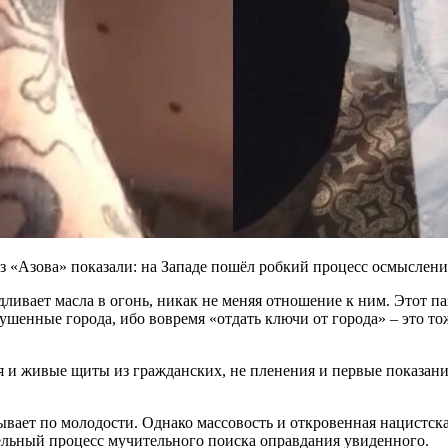
з «Азова» показали: на Западе пошёл робкий процесс осмыслен
дливает масла в огонь, никак не меняя отношение к ним. Этот п
ушенные города, ибо вовремя «отдать ключи от города» – это то
 и живые щиты из гражданских, не пленения и первые показания 
е бывает по молодости. Однако массовость и откровенная нацистск
тельный процесс мучительного поиска оправдания увиденного.