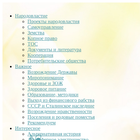
Народовластие
Проекты народовластия
Самоуправление
Земства
Копное право
ТОС
Документы и литература
Кооперация
Потребительские общества
Важное
Возрождение Державы
Миропонимание
Здоровье и ЗОЖ
Здоровое питание
Образование, методики
Выход из финансового рабства
СССР и Сталинское наследние
Возрождение нравственности
Поселения и родовые поместья
Рекомендуем
Интересное
Альтернативная история
Атмосферное электричество