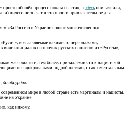
» просто обошёл процесс показа свастик, а
здесь
они заявили,
зали) ничего не значат и это просто привлекательное для
ванием «За Россию в Украине воюют многочисленные
 «Русич», возглавляемые какими-то персонажами,
в виде инициалов на прочих русских нацистов из «Русича»,
изнаков массовости и, тем более, принадлежности к нацистской
твующими псевдокровавыми подробностями, с сакраментальным
 до абсурда».
 в современном мире в любой стране есть маргиналы и нацисты,
овне на Украине.
но, как никому.