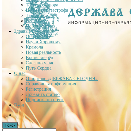
Теория заговора
Недавняя катастрофа
Тартария
Гиганты
Плоская Земля
Здравые проекты
Общее дело
Научи Хорошему
Крамола
Новая реальность
Время вперёд
Сделано у нас
Путь Сердца
О нас
О портале «ДЕРЖАВА СЕГОДНЯ»
Справочная информация
Регистрация
Добавить статью
Подписка по почте
Вход