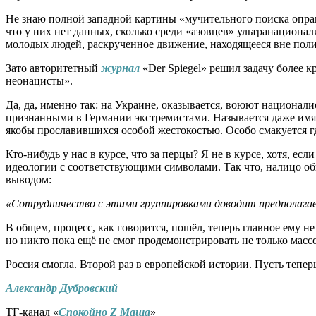
Не знаю полной западной картины «мучительного поиска опра
что у них нет данных, сколько среди «азовцев» ультранационали
молодых людей, раскрученное движение, находящееся вне пол
Зато авторитетный
журнал
«Der Spiegel» решил задачу более 
неонацисты».
Да, да, именно так: на Украине, оказывается, воюют национа
признанными в Германии экстремистами. Называется даже имя 
якобы прославившихся особой жестокостью. Особо смакуется г
Кто-нибудь у нас в курсе, что за перцы? Я не в курсе, хотя, ес
идеологии с соответствующими символами. Так что, налицо о
выводом:
«Сотрудничество с этими группировками доводит предполагае
В общем, процесс, как говорится, пошёл, теперь главное ему н
но никто пока ещё не смог продемонстрировать не только массо
Россия смогла. Второй раз в европейской истории. Пусть тепер
Александр Дубровский
ТГ-канал «
Спокойно Z Маша
»