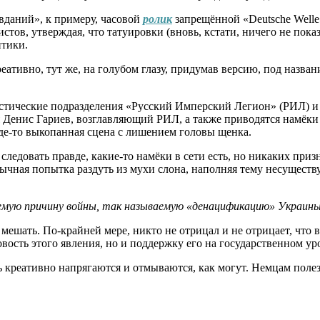
вданий», к примеру, часовой
ролик
запрещённой «Deutsche Welle
стов, утверждая, что татуировки (вновь, кстати, ничего не пока
итики.
креативно, тут же, на голубом глазу, придумав версию, под наз
листические подразделения «Русский Имперский Легион» (РИЛ) и
Денис Гариев, возглавляющий РИЛ, а также приводятся намёки 
де-то выкопанная сцена с лишением головы щенка.
ли следовать правде, какие-то намёки в сети есть, но никаких пр
бычная попытка раздуть из мухи слона, наполняя тему несущес
мую причину войны, так называемую «денацификацию» Украины,
е мешать. По-крайней мере, никто не отрицал и не отрицает, что
вость этого явления, но и поддержку его на государственном ур
ь креативно напрягаются и отмываются, как могут. Немцам полез