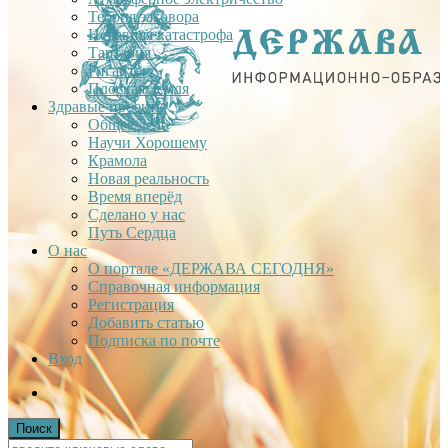
Теория заговора
Недавняя катастрофа
Тартария
Гиганты
Плоская Земля
Здравые проекты
Общее дело
Научи Хорошему
Крамола
Новая реальность
Время вперёд
Сделано у нас
Путь Сердца
О нас
О портале «ДЕРЖАВА СЕГОДНЯ»
Справочная информация
Регистрация
Добавить статью
Подписка по почте
Вход