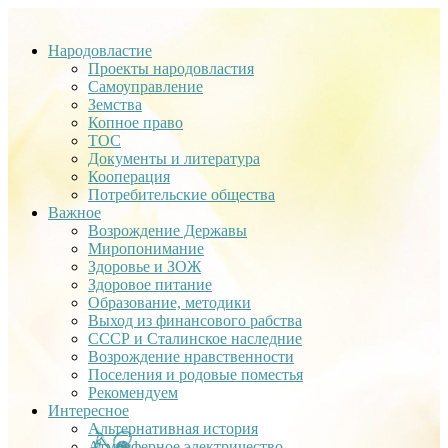
Народовластие
Проекты народовластия
Самоуправление
Земства
Копное право
ТОС
Документы и литература
Кооперация
Потребительские общества
Важное
Возрождение Державы
Миропонимание
Здоровье и ЗОЖ
Здоровое питание
Образование, методики
Выход из финансового рабства
СССР и Сталинское наследние
Возрождение нравственности
Поселения и родовые поместья
Рекомендуем
Интересное
Альтернативная история
Атмосферное электричество