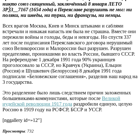
никто союз священный, заключённый 8 января ЛЕТО
ЗРѮЗ__7167 (1654 года) в Переяславе разрушить не мог: ни
поляки, ни шведы, ни турки, ни французы, ни немцы.
Всех врагов Москва, Киев и Минск штыками и саблями
встречали и никакая напасть им была не страшна. Вместе они
пережили войны и голоды, беды и невзгоды. Но спустя 337
лет после подписания Переяславского договора нерушимый
союз Великороссии и Малороссии был разрушен. Разрушен
предателями, проникшими во власть России, бывшего СССР.
На референдуме 1 декабря 1991 года 90% украинцев
проголосовало за СССР, но Кравчук (Украина), Ельцин
(Россия) и Шушкевич (Белоруссия) 8 декабря 1991 года
подписали «Беловежские соглашения», разделив наш народ на
3 государства.
Это разделение было лишь следствием причин заложенных
большевиками-коммунистами, которые после
Великой
иудейской революции 1917 года
раздробили единую, целую
Россию в 1919 году на РСФСР, БССР и УССР.
[nggallery id=»12″]
Просмотры
: 732