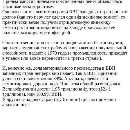
Причём эмиссия ничем не обеспеченных денег объявлялась
«экономическим ростом».
Однако если мы вычтем из роста ВВП западных стран рост их
долгов (как это пару лет сделал один финский экономист), то
практически везде получим отрицательную динамику –
вместо роста экономики везде на Западе происходило её
падение, маскируемое инфляцией.
Соответственно, под сказки о процветании и благополучии,
зарплаты американских рабочих в выражении покупательной
способности падают с 1970 года (а промышленность приходит
в упадок или вовсе переносится в третьи страны).
И, конечно же, доля материального производства в ВВП
западных стран непрерывно падает. Так в ВВП Британии
услуги составляют около 89%. А кушать, одеваться и
ремонтировать дороги надо. При этом общий размер долга
Великобритании достиг 1,95 триллиона фунтов ($2,41
триллиона), или 100,9% ВВП.
У других западных стран (и у Японии) цифры примерно
аналогичные.