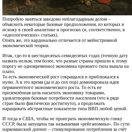
Попробую заняться заведомо неблагодарным делом –
объяснить некоторые базовые предположения, из которых я
исхожу в своей аналитике и прогнозах (и, соответственно, в
«идеологических» статьях).
Опять же, это кардинально отличается от мейнстримной
экономической теории.
Итак, где-то в шестидесятых-семидесятых годах (точную дату
назвать нельзя, тем более, что разные страны пришли к этому
порогу не одновременно) экономика прежнего типа вышла на
плато.
То есть экономический рост сокращался и приближался к
нулю. А в это время (да и до сих пор) доминировала идея
перманентного экономического роста. То есть не
приземлённая цель насытить экономику товарами,
удовлетворив базовые потребности населения (что в ряде
стран было фактически достигнуто), а продолжать
наращивать абстрактные показатели типа ВВП любой ценой.
И тогда в США, чтобы не проиграть экономическую гонку
СССР, была запущена так называемая «рейганомика». По сути
наркоманский допинг – стимулирование потребления за счёт