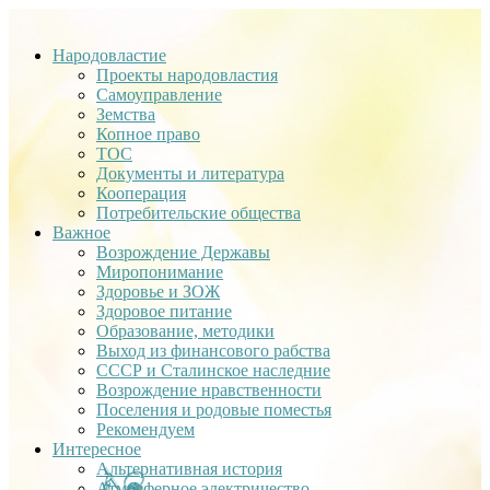
Народовластие
Проекты народовластия
Самоуправление
Земства
Копное право
ТОС
Документы и литература
Кооперация
Потребительские общества
Важное
Возрождение Державы
Миропонимание
Здоровье и ЗОЖ
Здоровое питание
Образование, методики
Выход из финансового рабства
СССР и Сталинское наследние
Возрождение нравственности
Поселения и родовые поместья
Рекомендуем
Интересное
Альтернативная история
Атмосферное электричество