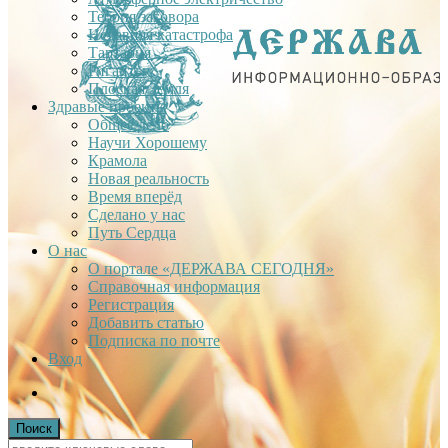
Теория заговора
Недавняя катастрофа
Тартария
Гиганты
Плоская Земля
Здравые проекты
Общее дело
Научи Хорошему
Крамола
Новая реальность
Время вперёд
Сделано у нас
Путь Сердца
О нас
О портале «ДЕРЖАВА СЕГОДНЯ»
Справочная информация
Регистрация
Добавить статью
Подписка по почте
Вход