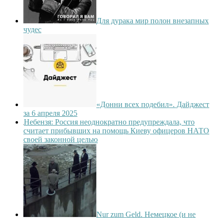
Для дурака мир полон внезапных
чудес
«Донни всех подебил». Дайджест
за 6 апреля 2025
Небензя: Россия неоднократно предупреждала, что
считает прибывших на помощь Киеву офицеров НАТО
своей законной целью
Nur zum Geld. Немецкое (и не