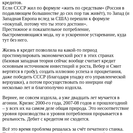
кредитов.
Если СССР жил по формуле «жить по средствам» (Россия в
подавляющем большинстве до сих пор так живёт), то Запад (и
Западная Европа вслед за США) перешли к формуле
«покупай, потому что ты этого достоин».
Престижное и показательное потребление,
быстроменяющаяся мода, ну и ускоренное устаревание, куда
тут без него.
Жизнь в кредит позволила на какой-то период
простимулировать экономический рост в этих странах
(базовая западная теория сейчас вообще считает кредит
основным источником инвестиций и роста, Вебер и Смит
вертятся в гробу), создать иллюзию успеха и процветания,
даже победить СССР (благодаря упадку его управленческой
верхушки), а потом просуществовать по инерции ещё
несколько лет и благополучно издохла.
Вернее, не совсем издохла, а уже двадцать лет мучается в
агонии. Кризис 2000-го года, 2007-08 годов и прошлогодний
– у всех их на самом деле общая природа. Это несоответствие
уровня производства и уровня потребления прорывается в
реальность. Дебит с кредитом не сходится.
Всё это время проблема решалась за счёт печатного станка.