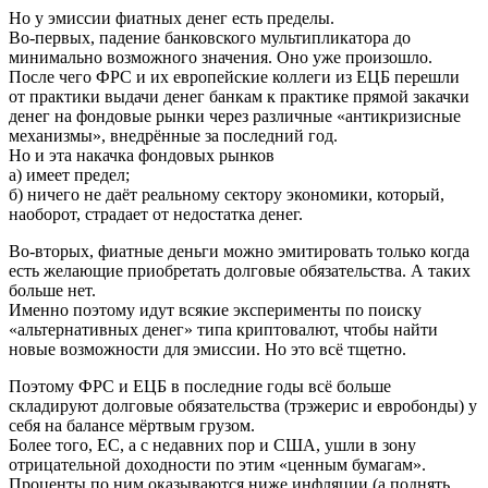
Но у эмиссии фиатных денег есть пределы.
Во-первых, падение банковского мультипликатора до
минимально возможного значения. Оно уже произошло.
После чего ФРС и их европейские коллеги из ЕЦБ перешли
от практики выдачи денег банкам к практике прямой закачки
денег на фондовые рынки через различные «антикризисные
механизмы», внедрённые за последний год.
Но и эта накачка фондовых рынков
а) имеет предел;
б) ничего не даёт реальному сектору экономики, который,
наоборот, страдает от недостатка денег.
Во-вторых, фиатные деньги можно эмитировать только когда
есть желающие приобретать долговые обязательства. А таких
больше нет.
Именно поэтому идут всякие эксперименты по поиску
«альтернативных денег» типа криптовалют, чтобы найти
новые возможности для эмиссии. Но это всё тщетно.
Поэтому ФРС и ЕЦБ в последние годы всё больше
складируют долговые обязательства (трэжерис и евробонды) у
себя на балансе мёртвым грузом.
Более того, ЕС, а с недавних пор и США, ушли в зону
отрицательной доходности по этим «ценным бумагам».
Проценты по ним оказываются ниже инфляции (а поднять