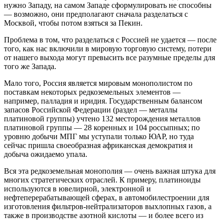
нужно Западу, на самом Западе сформулировать не способны
— возможно, они предполагают сначала разделаться с
Москвой, чтобы потом взяться за Пекин.
Проблема в том, что разделаться с Россией не удается — после
того, как нас включили в мировую торговую систему, потери
от нашего выхода могут превысить все разумные пределы для
того же Запада.
Мало того, Россия является мировым монополистом по
поставкам некоторых редкоземельных элементов —
например, палладия и иридия. Государственным балансом
запасов Российской Федерации (раздел — металлы
платиновой группы) учтено 132 месторождения металлов
платиновой группы — 28 коренных и 104 россыпных; по
уровню добычи МПГ мы уступали только ЮАР, но туда
сейчас пришла своеобразная африканская демократия и
добыча ожидаемо упала.
Вся эта редкоземельная монополия — очень важная штука для
многих стратегических отраслей. К примеру, платиноиды
используются в ювелирной, электронной и
нефтеперерабатывающей сферах, в автомобилестроении для
изготовления фильтров-нейтрализаторов выхлопных газов, а
также в производстве азотной кислоты — и более всего из