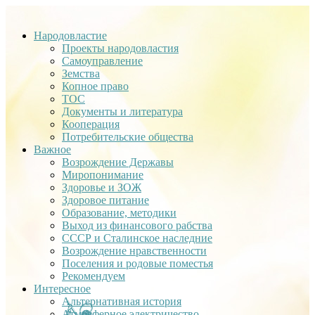
Народовластие
Проекты народовластия
Самоуправление
Земства
Копное право
ТОС
Документы и литература
Кооперация
Потребительские общества
Важное
Возрождение Державы
Миропонимание
Здоровье и ЗОЖ
Здоровое питание
Образование, методики
Выход из финансового рабства
СССР и Сталинское наследние
Возрождение нравственности
Поселения и родовые поместья
Рекомендуем
Интересное
Альтернативная история
Атмосферное электричество