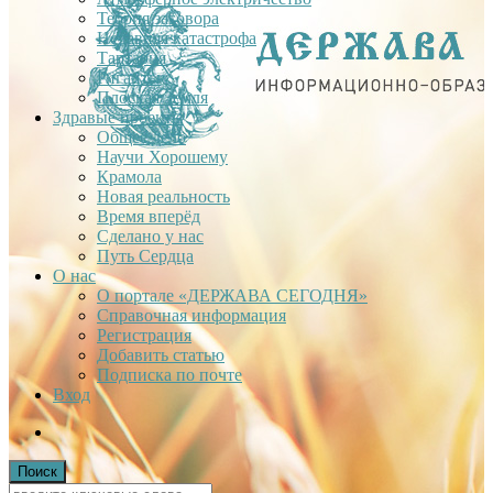
Теория заговора
Недавняя катастрофа
Тартария
Гиганты
Плоская Земля
Здравые проекты
Общее дело
Научи Хорошему
Крамола
Новая реальность
Время вперёд
Сделано у нас
Путь Сердца
О нас
О портале «ДЕРЖАВА СЕГОДНЯ»
Справочная информация
Регистрация
Добавить статью
Подписка по почте
Вход