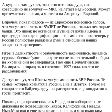
А куда она там рухнет, эта пятисоттонная дура, нас
совершенно не волнует — МКС не летает над Россией. Может
приземлиться в океан, а может и на Америку с Европой.
Впрочем, пока писалось — из Евросоюза понеслись голоса,
что могут отключить от SWIFT не Россию, а только некоторые
банки. Это никак не остановит Путина от взятия Киева и
принуждению к денацификации — и, самое главное, теперь у
России полностью развязаны руки в отношении наших
западных «партнеров».
Игры в деликатность и озабоченность закончились, начались
суровые боевые будни — и даже после окончательной победы
на Украине они не завершатся. Нам еще Прибалтийские
Вымираты возвращать в состояние 1997 года, так что не
расслабляемся.
Да, тут пишут, что Штаты могут заморозить ЗВР России. Те
самые, которые хранятся в России, а не в Штатах. Только не
говорите это Байдену, дедушка расстроится, еще кондратия в
гости пригласит.
Похоже, пора организовывать Народно-освободительные
движения по возвращению Техаса, Калифорнии, Невады,
Нью-Мексико и еще ряда штатов к родным мексиканским