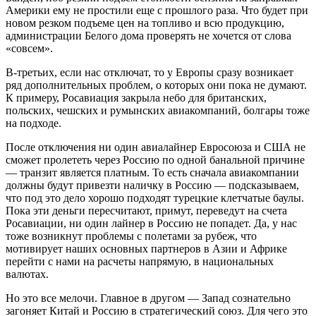
Америки ему не простили еще с прошлого раза. Что будет при
новом резком подъеме цен на топливо и всю продукцию,
администрации Белого дома проверять не хочется от слова
«совсем».
В-третьих, если нас отключат, то у Европы сразу возникает
ряд дополнительных проблем, о которых они пока не думают.
К примеру, Росавиация закрыла небо для британских,
польских, чешских и румынских авиакомпаний, болгары тоже
на подходе.
После отключения ни один авиалайнер Евросоюза и США не
сможет пролететь через Россию по одной банальной причине
— транзит является платным. То есть сначала авиакомпании
должны будут привезти наличку в Россию — подсказываем,
что под это дело хорошо подходят турецкие клетчатые баулы.
Пока эти деньги пересчитают, примут, переведут на счета
Росавиации, ни один лайнер в Россию не попадет. Да, у нас
тоже возникнут проблемы с полетами за рубеж, что
мотивирует наших основных партнеров в Азии и Африке
перейти с нами на расчеты напрямую, в национальных
валютах.
Но это все мелочи. Главное в другом — Запад сознательно
загоняет Китай и Россию в стратегический союз. Для чего это