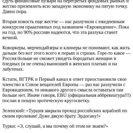
сдуть финансовые пузыри на перегретых фондовых рынках и
жестко приземлить всю западную экономику на пятую точку.
Давно пора.
Вторая новость еще жестче — нас разлучили с ежедневным
конкурсом прааативных под названием «Евровидение». Пока
на год, но 90% россиян надеются, что эта разлука станет
вечной.
Коворкеры, мерчендайзеры и клинеры не понимают, как жить
дальше без вот этого всего в перьях и стразах. Горе-то какое —
Россия больше не сможет увидеть бородатых женщин и
бледных (и не очень) вьюношей в женских платьях и на
лабутенах.
Кстати, ВГТРК и Первый канал в ответ приостановили свое
членство в Союзе вещателей Европы — раз нас разлучили с
Евровидением, то никакого другого смысла оставаться там
больше нет. Иначе говоря, EBU (официальная аббревиатура!!!)
послан в пешую эротическую кругосветку.
Зеленский: «Турция закрыла проход российских кораблей по
своим проливам! Дуже дякую брату Эрдогану!»
Турки: «Э, слушай, а мы почему об этом не знаем?»