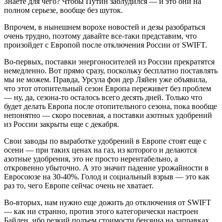
Знаете для чего? Чтобы Путин заблудился — и это они на
полном серьезе, вообще без шуток.
Впрочем, в нынешнем ворохе новостей и дезы разобраться
очень трудно, поэтому давайте все-таки представим, что
произойдет с Европой после отключения России от SWIFT.
Во-первых, поставки энергоносителей из России прекратятся
немедленно. Вот прямо сразу, поскольку бесплатно поставлять
мы не можем. Правда, Урсула фон дер Ляйен уже объявила,
что этот отопительный сезон Европа переживет без проблем
— ну, да, сезона-то осталось всего десять дней. Только что
будет делать Европа после отопительного сезона, пока вообще
непонятно — скоро посевная, а поставки азотных удобрений
из России закрыты еще с декабря.
Свои заводы по выработке удобрений в Европе стоят еще с
осени — при таких ценах на газ, из которого и делаются
азотные удобрения, это не просто нерентабельно, а
откровенно убыточно. А это значит падение урожайности в
Евросоюзе на 30-40%. Голод и социальный взрыв — это как
раз то, чего Европе сейчас очень не хватает.
Во-вторых, нам нужно еще дожить до отключения от SWIFT
— как ни странно, против этого категорически настроен
Байден, ибо резкий подъем стоимости бензина на заправках