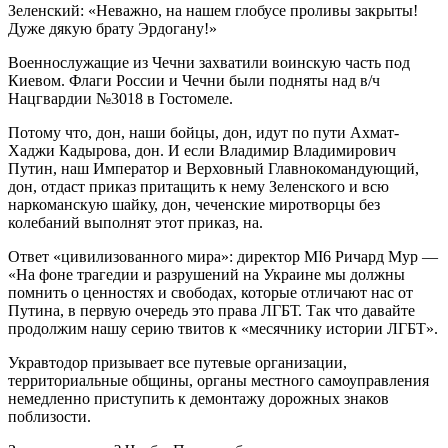
Зеленский: «Неважно, на нашем глобусе проливы закрыты!
Дуже дякую брату Эрдогану!»
Военнослужащие из Чечни захватили воинскую часть под
Киевом. Флаги России и Чечни были подняты над в/ч
Нацгвардии №3018 в Гостомеле.
Потому что, дон, наши бойцы, дон, идут по пути Ахмат-
Хаджи Кадырова, дон. И если Владимир Владимирович
Путин, наш Император и Верховный Главнокомандующий,
дон, отдаст приказ притащить к нему Зеленского и всю
наркоманскую шайку, дон, чеченские миротворцы без
колебаний выполнят этот приказ, на.
Ответ «цивилизованного мира»: директор MI6 Ричард Мур —
«На фоне трагедии и разрушений на Украине мы должны
помнить о ценностях и свободах, которые отличают нас от
Путина, в первую очередь это права ЛГБТ. Так что давайте
продолжим нашу серию твитов к «месячнику истории ЛГБТ».
Укравтодор призывает все путевые организации,
территориальные общины, органы местного самоуправления
немедленно приступить к демонтажу дорожных знаков
поблизости.