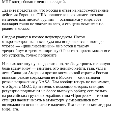
МПГ востребован именно палладий.
Давайте представим, что Россия в ответ на недружественные
действия Европы и США полностью прекращает поставки
металлов платиновой группы — оставшихся у мира 35%
палладия точно не хватит на всех, а его цена моментально
рванет в космос.
Следом рванут в космос нефтепродукты. Потом
микроэлектроника и все, куда она встраивается, вплоть до
утюгов — «цивилизованный» мир готов к такому
«редизайну» и «реинжинирингу»? Россия запросто может все
это устроить, только попросите.
И таких вот штук у нас достаточно, чтобы устроить головную
боль всему миру — заметьте, это помимо нефти, газа, угля и
леса. Санкции Америки против космической отрасли России
вызвали резкие возражения не в Москве — они вызвали
резкие возражения у NASA. Там вообще теперь не понимают,
что будет с МКС. Двигатели, с помощью которых станцию
регулярно поднимают на более высокую орбиту, есть только
на российских грузовых кораблях типа «Прогресс» — и если
станция начнет нырять в атмосферу, у американцев нет
возможности остановить ее падение. Технологические лидеры
мира, ага.