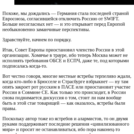
Похоже, мы дождались — Германия стала последней страной
Евросоюза, согласившейся отключить Россию от SWIFT.
Больше несогласных нет — и это открывает перед Европой
необыкновенно заманчивые перспективы.
Здравствуйте, начнем по порядку.
Итак, Совет Европы приостановил членство России в этой
организации. Хомячье в трауре, ибо теперь Москва может не
исполнять требования ОБСЕ и ЕСПЧ, даже те, под которыми
подписалась когда-то.
Вот честно говоря, многие местные ястребы терпеливо ждали,
когда кто-либо в Брюсселе и Страсбурге взбрыкнет — ну там
опять закроет рот русским в ПАСЕ или приостановит участие
России в Совмине СЕ. Как только это происходит, в России
снова поднимается дискуссия о том, стоит ли нам вообще
быть в этой стае товарищей — как оказалось, ястребы были
правы.
Поскольку автор тоже из ястребов и алармистов, то он двумя
руками поддерживает последние решения «цивилизованного
мира» и просит не останавливаться, ибо пора наконец-то