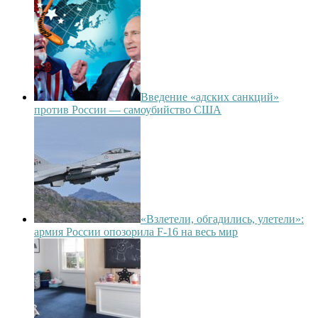
Введение «адских санкций»
против России — самоубийство США
«Взлетели, обгадились, улетели»:
армия России опозорила F-16 на весь мир