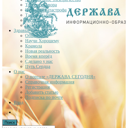
Теория заговора
Недавняя катастрофа
Тартария
Гиганты
Плоская Земля
Здравые проекты
Общее дело
Научи Хорошему
Крамола
Новая реальность
Время вперёд
Сделано у нас
Путь Сердца
О нас
О портале «ДЕРЖАВА СЕГОДНЯ»
Справочная информация
Регистрация
Добавить статью
Подписка по почте
Вход