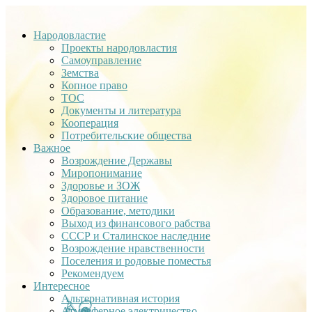
Народовластие
Проекты народовластия
Самоуправление
Земства
Копное право
ТОС
Документы и литература
Кооперация
Потребительские общества
Важное
Возрождение Державы
Миропонимание
Здоровье и ЗОЖ
Здоровое питание
Образование, методики
Выход из финансового рабства
СССР и Сталинское наследние
Возрождение нравственности
Поселения и родовые поместья
Рекомендуем
Интересное
Альтернативная история
Атмосферное электричество