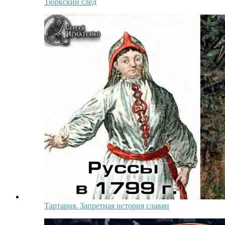
Тюркский след
Тартария. Запретная история славян