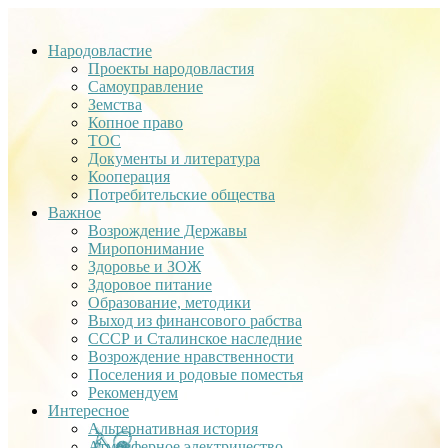
Народовластие
Проекты народовластия
Самоуправление
Земства
Копное право
ТОС
Документы и литература
Кооперация
Потребительские общества
Важное
Возрождение Державы
Миропонимание
Здоровье и ЗОЖ
Здоровое питание
Образование, методики
Выход из финансового рабства
СССР и Сталинское наследние
Возрождение нравственности
Поселения и родовые поместья
Рекомендуем
Интересное
Альтернативная история
Атмосферное электричество