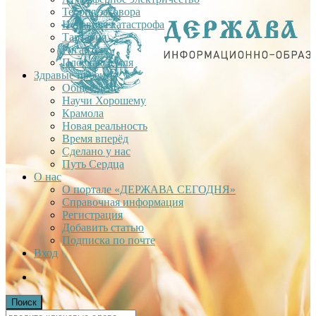
Теория заговора
Недавняя катастрофа
Тартария
Гиганты
Плоская Земля
Здравые проекты
Общее дело
Научи Хорошему
Крамола
Новая реальность
Время вперёд
Сделано у нас
Путь Сердца
О нас
О портале «ДЕРЖАВА СЕГОДНЯ»
Справочная информация
Регистрация
Добавить статью
Подписка по почте
Вход