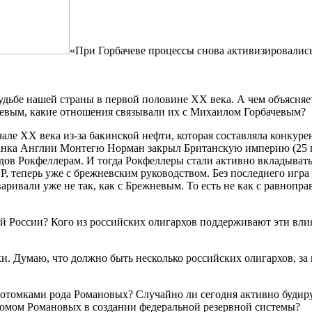
«При Горбачеве процессы снова активизировались,
дьбе нашей страны в первой половине ХХ века. А чем объясняет
евым, какие отношения связывали их с Михаилом Горбачевым?
чале XX века из-за бакинской нефти, которая составляла конку
банка Англии Монтегю Норман закрыл Британскую империю (25 п
в Рокфеллерам. И тогда Рокфеллеры стали активно вкладываться
 теперь уже с брежневским руководством. Без последнего игра 
аривали уже не так, как с Брежневым. То есть не как с равнопр
й России? Кого из российских олигархов поддерживают эти вли
дки. Думаю, что должно быть несколько российских олигархов, з
отомками рода Романовых? Случайно ли сегодня активно будиру
домом Романовых в создании федеральной резервной системы?