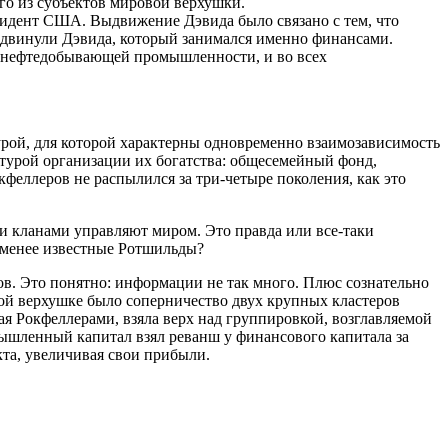
го из субъектов мировой верхушки.
езидент США. Выдвижение Дэвида было связано с тем, что
выдвинули Дэвида, который занимался именно финансами.
 в нефтедобывающей промышленности, и во всех
урой, для которой характерны одновременно взаимозависимость
ктурой организации их богатства: общесемейный фонд,
феллеров не распылился за три-четыре поколения, как это
и кланами управляют миром. Это правда или все-таки
 менее известные Ротшильды?
ов. Это понятно: информации не так много. Плюс сознательно
вой верхушке было соперничество двух крупных кластеров
я Рокфеллерами, взяла верх над группировкой, возглавляемой
ышленный капитал взял реванш у финансового капитала за
та, увеличивая свои прибыли.