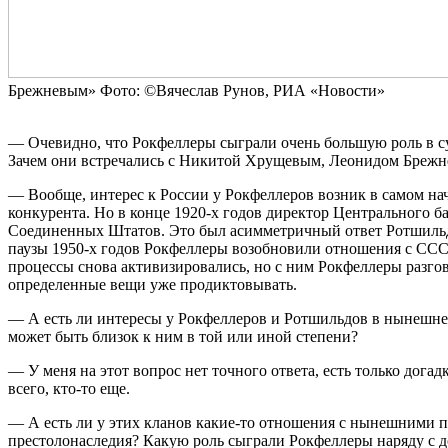
Брежневым»
Фото: ©Вячеслав Рунов, РИА «Новости»
— Очевидно, что Рокфеллеры сыграли очень большую роль в су
Зачем они встречались с Никитой Хрущевым, Леонидом Брежн
— Вообще, интерес к России у Рокфеллеров возник в самом на
конкурента. Но в конце 1920-х годов директор Центрального 
Соединенных Штатов. Это был асимметричный ответ Ротшильдо
паузы 1950-х годов Рокфеллеры возобновили отношения с СССР,
процессы снова активизировались, но с ним Рокфеллеры разгов
определенные вещи уже продиктовывать.
— А есть ли интересы у Рокфеллеров и Ротшильдов в нынешне
может быть близок к ним в той или иной степени?
— У меня на этот вопрос нет точного ответа, есть только дога
всего, кто-то еще.
— А есть ли у этих кланов какие-то отношения с нынешними п
престолонаследия? Какую роль сыграли Рокфеллеры наряду с 