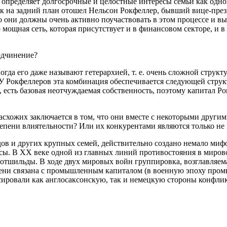
 определяет долгосрочные и целостные интересы семьи как одно
 как на задний план отошел Нельсон Рокфеллер, бывший вице-пр
о они должны очень активно поучаствовать в этом процессе и 
 мощная сеть, которая присутствует и в финансовом секторе, и
одчинение?
а его даже называют гетерархией, т. е. очень сложной структ
. У Рокфеллеров эта комбинация обеспечивается следующей стру
сть базовая неотчуждаемая собственность, поэтому капитал Рок
хожих заключается в том, что они вместе с некоторыми другим
епени влиятельности? Или их конкурентами являются только не
ов и других крупных семей, действительно создано немало миф
исы. В ХХ веке одной из главных линий противостояния в миро
отшильды. В ходе двух мировых войн группировка, возглавляема
пени связана с промышленным капиталом (в военную эпоху пром
сировали как англосаксонскую, так и немецкую стороны конфлик