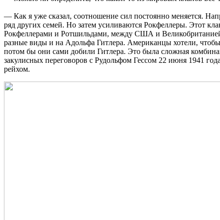
— Как я уже сказал, соотношение сил постоянно меняется. Н
ряд других семей. Но затем усиливаются Рокфеллеры. Этот кл
Рокфеллерами и Ротшильдами, между США и Великобританией и
разные виды и на Адольфа Гитлера. Американцы хотели, чтобы
потом бы они сами добили Гитлера. Это была сложная комбинац
закулисных переговоров с Рудольфом Гессом 22 июня 1941 года
рейхом.