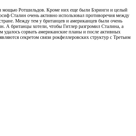
ены мощью Ротшильдов. Кроме них еще были Бэринги и целый
 Иосиф Сталин очень активно использовал противоречия между
тране. Между тем у британцев и американцев были очень
н. А британцы хотели, чтобы Гитлер разгромил Сталина, а
ам удалось сорвать американские планы и после активных
 являются секретом связи рокфеллеровских структур с Третьим