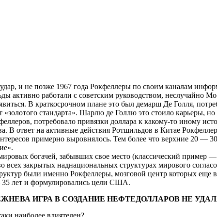
удар, и не позже 1967 года Рокфеллеры по своим каналам инфор
 активно работали с советским руководством, неслучайно Мос
явиться. В краткосрочном плане это был демарш Де Голля, потр
т «золотого стандарта». Шарлю де Голлю это стоило карьеры, но
кфеллеров, потребовало привязки доллара к какому-то иному исто
тва. В ответ на активные действия Ротшильдов в Китае Рокфелле
нтересов примерно выровнялось. Тем более что верхние 20 — 30
ие».
мировых богачей, забывших свое место (классический пример — 
во всех закрытых наднациональных структурах мирового согласо
руктур были именно Рокфеллеры, мозговой центр которых еще в
 35 лет и формулировались цели США.
ЕЖНЕВА ИГРА В СОЗДАНИЕ НЕФТЕДОЛЛАРОВ НЕ УДА
таки наиболее влиятелен?