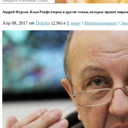
Андрей Фурсов. Клан Рокфеллеров и другие семьи, которые правят миро
Апр 08, 2017
от
Dobrius
(
2,96
)
в
В мире
/
Миропонимание
/
Эко