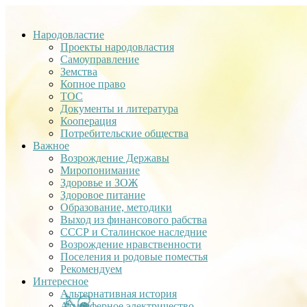
Народовластие
Проекты народовластия
Самоуправление
Земства
Копное право
ТОС
Документы и литература
Кооперация
Потребительские общества
Важное
Возрождение Державы
Миропонимание
Здоровье и ЗОЖ
Здоровое питание
Образование, методики
Выход из финансового рабства
СССР и Сталинское наследние
Возрождение нравственности
Поселения и родовые поместья
Рекомендуем
Интересное
Альтернативная история
Атмосферное электричество