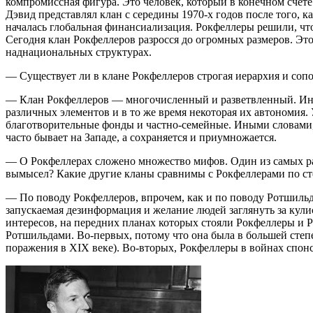
компромиссная фигура. Это человек, который в конечном счете
Дэвид представлял клан с середины 1970-х годов после того,
началась глобальная финансиализация. Рокфеллеры решили, чт
Сегодня клан Рокфеллеров разросся до огромных размеров. Это
наднациональных структурах.
— Существует ли в клане Рокфеллеров строгая иерархия и соп
— Клан Рокфеллеров — многочисленный и разветвленный. Иногд
различных элементов и в то же время некоторая их автономия
благотворительные фонды и частно-семейные. Иными словами, е
часто бывает на Западе, а сохраняется и приумножается.
— О Рокфеллерах сложено множество мифов. Один из самых рас
вымысел? Какие другие кланы сравнимы с Рокфеллерами по ст
— По поводу Рокфеллеров, впрочем, как и по поводу Ротшильд
запускаемая дезинформация и желание людей заглянуть за кул
интересов, на передних планах которых стояли Рокфеллеры и Р
Ротшильдами. Во-первых, потому что она была в большей сте
поражения в XIX веке). Во-вторых, Рокфеллеры в войнах спон