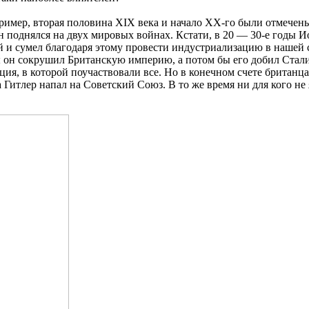
апример, вторая половина XIX века и начало XX-го были отмеч
ан поднялся на двух мировых войнах. Кстати, в 20 — 30-е годы
 сумел благодаря этому провести индустриализацию в нашей с
 он сокрушил Британскую империю, а потом бы его добил Стали
ия, в которой поучаствовали все. Но в конечном счете британц
 Гитлер напал на Советский Союз. В то же время ни для кого не