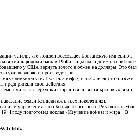
мации узнали, что Лондон воссоздает Британскую империю в
ковский народный банк в 1960-е годы был одним из наиболее
ебовавшего у США вернуть золото в обмен на доллары. Это был
 это уже «издержки производства».
чнику ликвидности. Ею стала нефть, и эта операция опять же
ры предприняли свои действия.
 семей мировой верхушки стараются не вести кровавых войн,
наказание семьи Кеннеди аж в трех поколениях).
вания и управления типа Бильдербергского и Римского клубов,
 1944 году подготовил доклад «Изучение войны и мира». В
ЛАСЬ БЫ»