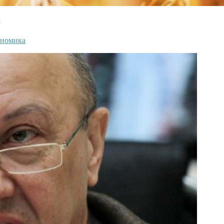
м
номика