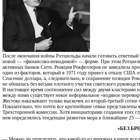
После окончания войны Ротшильды начали готовить ответный 
новой — «финансово-невидимой» — форме. При этом Ротшильды
активных банков Сити. Реакция Рокфеллеров не замедлила про
один из факторов, который в 1971 году привел к отказу США о
Спасение доллара, а, следовательно, и сохранение позиции Ро
не обошлась без весьма плотного участия советского руководс
В настоящее время соотношение сил между двумя кластерами и
между ними существует некое неформальное «водяное перемир
Жестоко наказывают только выскочек из второй-третьей сотни 
Показательно, что почти все крупнейшие семьи представлены 
Трехсторонней комиссии. Хотя инициаторами создания этих ст
нем определялись тенденции развития мира в ближайшие 25 —
«БЕЗ БР
— Можно ли определить, что какой-то из мировых кланов все-