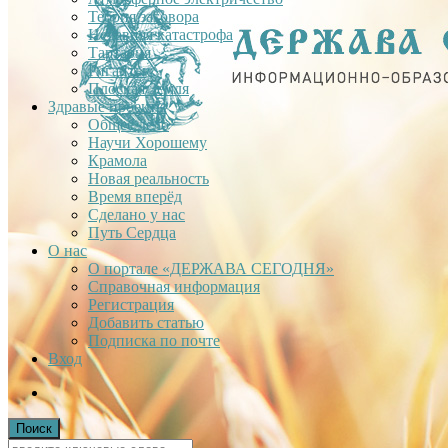
Теория заговора
Недавняя катастрофа
Тартария
Гиганты
Плоская Земля
Здравые проекты
Общее дело
Научи Хорошему
Крамола
Новая реальность
Время вперёд
Сделано у нас
Путь Сердца
О нас
О портале «ДЕРЖАВА СЕГОДНЯ»
Справочная информация
Регистрация
Добавить статью
Подписка по почте
Вход