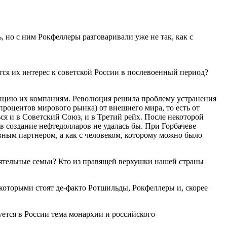
 но с ним Рокфеллеры разговаривали уже не так, как с
ся их интерес к советской России в послевоенный период?
ренцию их компаниям. Революция решила проблему устранения
роцентов мирового рынка) от внешнего мира, то есть от
 и в Советский Союз, и в Третий рейх. После некоторой
в создание нефтедолларов не удалась бы. При Горбачеве
авным партнером, а как с человеком, которому можно было
ятельные семьи? Кто из правящей верхушки нашей страны
а которыми стоят де-факто Ротшильды, Рокфеллеры и, скорее
ется в России тема монархии и российского