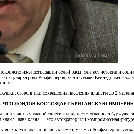
д, покончено из-за деградации белой расы, считает историк и 
его патриарха рода Рокфеллеров, за что семью Кеннеди жестоко 
нику.
рхушки, сторонники сокращения населения планеты до 2 миллиар
, ЧТО ЛОНДОН ВОССОЗДАЕТ БРИТАНСКУЮ ИМПЕРИ
л признанным главой своего клана, место «главного буржуя» сно
м клан? Глава клана — это автократор или компромиссная фигур
у всех крупных финансовых семей, у семьи Рокфеллеров всегда е