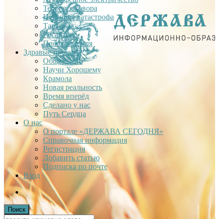
Теория заговора
Недавняя катастрофа
Тартария
Гиганты
Плоская Земля
Здравые проекты
Общее дело
Научи Хорошему
Крамола
Новая реальность
Время вперёд
Сделано у нас
Путь Сердца
О нас
О портале «ДЕРЖАВА СЕГОДНЯ»
Справочная информация
Регистрация
Добавить статью
Подписка по почте
Вход