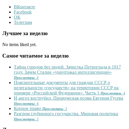
ВКонтакте
Facebook
ОК
Телеграм
Лучшее за неделю
No items liked yet.
Самое читаемое за неделю
Тайна городов без людей. Зачистка Петрограда в 1917
году. Зачем Сталин «уничтожал интеллигенцию»
Просмотры
: 4
Пояснительные документы для граждан СССР о
нелегальности «государств» на территории СССР на
примере «Российской Федерации». Часть 1
Просмотры
: 4
И ангел вострубил. Пророческая поэма Евгения Гусева
Просмотры
: 4
Копное право
Просмотры
: 3
Разгром глубинного государства. Мировая политика
Просмотры
: 3