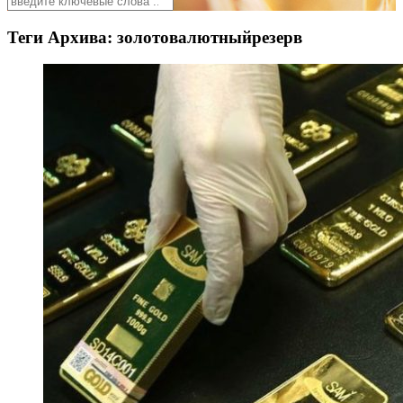
Теги Архива:
золотовалютныйрезерв