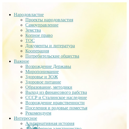
Народовластие
Проекты народовластия
Самоуправление
Земства
Копное право
ТОС
Документы и литература
Кооперация
Потребительские общества
Важное
Возрождение Державы
Миропонимание
Здоровье и ЗОЖ
Здоровое питание
Образование, методики
Выход из финансового рабства
СССР и Сталинское наследние
Возрождение нравственности
Поселения и родовые поместья
Рекомендуем
Интересное
Альтернативная история
Атмосферное электричество