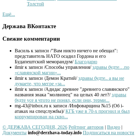
Толстой
Ещё...
Держава ВКонтакте
Свежие комментарии
Василь
к записи /"Вам никто ничего не обещал":
представитель НАТО осадил Гордона и его
Будапештский меморандум/
Благодарю
ilmir
к записи /Способы управления/
здравы будте…по
«славянской магии»...
ilmir
к записи /Демон Кратий/
здравы будте.. а вы не
думаете, что мегре «за...
ilmir
к записи /Адидас древнее "древнего славянского"
названия знака "молвинец" на целых 40 лет?/
здравы
будте усе я чтото не понял, если они, терми...
mg-43@inbox.ru
к записи /Инфоварщина №15 (Об i-
атаках на спецслужбы)/
КГБ уже в 70-х прогнил и был
коррумпирован на скво...
© ДЕРЖАВА СЕГОДНЯ, 2026
Рейтинг авторов
|
Видео
|
Документы
info@derzhava-today.info
Подписаться на новости