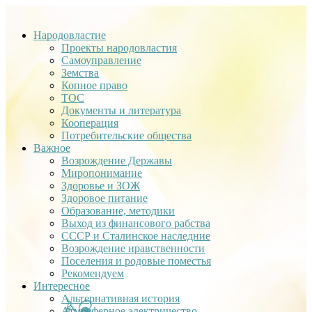
Народовластие
Проекты народовластия
Самоуправление
Земства
Копное право
ТОС
Документы и литература
Кооперация
Потребительские общества
Важное
Возрождение Державы
Миропонимание
Здоровье и ЗОЖ
Здоровое питание
Образование, методики
Выход из финансового рабства
СССР и Сталинское наследние
Возрождение нравственности
Поселения и родовые поместья
Рекомендуем
Интересное
Альтернативная история
Атмосферное электричество