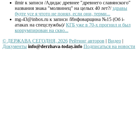
ilmir
к записи /Адидас древнее "древнего славянского"
названия знака "молвинец" на целых 40 лет?/
здравы
будте усе я чтото не понял, если они, терми...
mg-43@inbox.ru
к записи /Инфоварщина №15 (Об i-
атаках на спецслужбы)/
КГБ уже в 70-х прогнил и был
коррумпирован на скво...
© ДЕРЖАВА СЕГОДНЯ, 2026
Рейтинг авторов
|
Видео
|
Документы
info@derzhava-today.info
Подписаться на новости