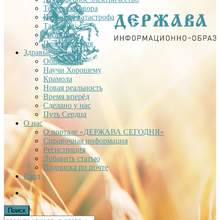
Теория заговора
Недавняя катастрофа
Тартария
Гиганты
Плоская Земля
Здравые проекты
Общее дело
Научи Хорошему
Крамола
Новая реальность
Время вперёд
Сделано у нас
Путь Сердца
О нас
О портале «ДЕРЖАВА СЕГОДНЯ»
Справочная информация
Регистрация
Добавить статью
Подписка по почте
Вход