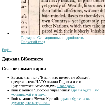
Тартария. Сенсационные подробности.
Тюркский след
Ещё...
Держава ВКонтакте
Свежие комментарии
Василь
к записи /"Вам никто ничего не обещал":
представитель НАТО осадил Гордона и его
Будапештский меморандум/
Благодарю
ilmir
к записи /Способы управления/
здравы будте…по
«славянской магии»...
ilmir
к записи /Демон Кратий/
здравы будте.. а вы не
думаете, что мегре «за...