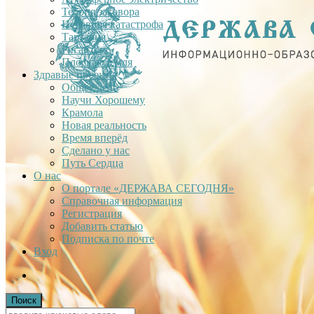
Теория заговора
Недавняя катастрофа
Тартария
Гиганты
Плоская Земля
Здравые проекты
Общее дело
Научи Хорошему
Крамола
Новая реальность
Время вперёд
Сделано у нас
Путь Сердца
О нас
О портале «ДЕРЖАВА СЕГОДНЯ»
Справочная информация
Регистрация
Добавить статью
Подписка по почте
Вход