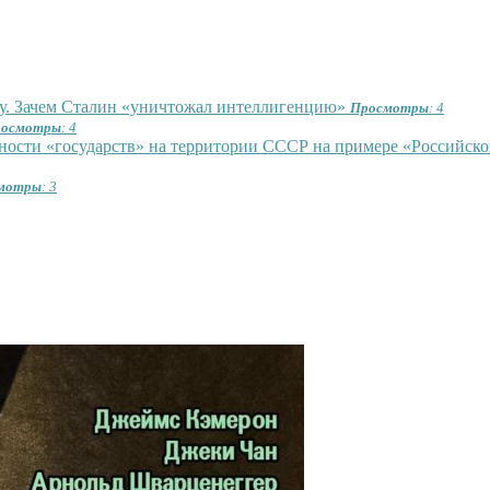
оду. Зачем Сталин «уничтожал интеллигенцию»
Просмотры
: 4
осмотры
: 4
ости «государств» на территории СССР на примере «Российско
мотры
: 3