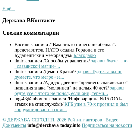
Ещё...
Держава ВКонтакте
Свежие комментарии
Василь
к записи /"Вам никто ничего не обещал":
представитель НАТО осадил Гордона и его
Будапештский меморандум/
Благодарю
ilmir
к записи /Способы управления/
здравы будте…по
«славянской магии»...
ilmir
к записи /Демон Кратий/
здравы будте.. а вы не
думаете, что мегре «за...
ilmir
к записи /Адидас древнее "древнего славянского"
названия знака "молвинец" на целых 40 лет?/
здравы
будте усе я чтото не понял, если они, терми...
mg-43@inbox.ru
к записи /Инфоварщина №15 (Об i-
атаках на спецслужбы)/
КГБ уже в 70-х прогнил и был
коррумпирован на скво...
© ДЕРЖАВА СЕГОДНЯ, 2026
Рейтинг авторов
|
Видео
|
Документы
info@derzhava-today.info
Подписаться на новости