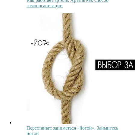
Как работает артель. Артель как способ
самоорганизации
Перестаньте заниматься «йогой». Займитесь
йогой