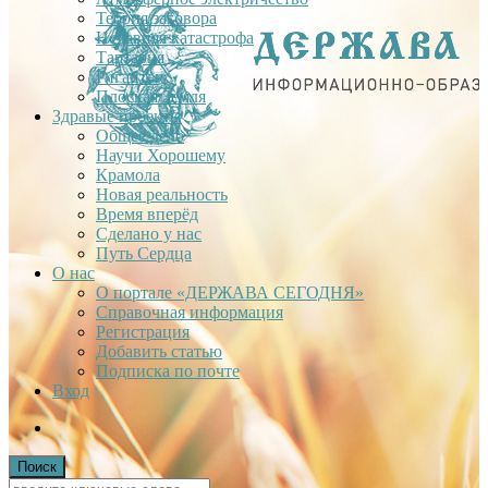
Теория заговора
Недавняя катастрофа
Тартария
Гиганты
Плоская Земля
Здравые проекты
Общее дело
Научи Хорошему
Крамола
Новая реальность
Время вперёд
Сделано у нас
Путь Сердца
О нас
О портале «ДЕРЖАВА СЕГОДНЯ»
Справочная информация
Регистрация
Добавить статью
Подписка по почте
Вход