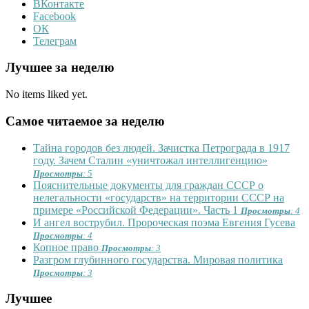
ВКонтакте
Facebook
ОК
Телеграм
Лучшее за неделю
No items liked yet.
Самое читаемое за неделю
Тайна городов без людей. Зачистка Петрограда в 1917
году. Зачем Сталин «уничтожал интеллигенцию»
Просмотры
: 5
Пояснительные документы для граждан СССР о
нелегальности «государств» на территории СССР на
примере «Российской Федерации». Часть 1
Просмотры
: 4
И ангел вострубил. Пророческая поэма Евгения Гусева
Просмотры
: 4
Копное право
Просмотры
: 3
Разгром глубинного государства. Мировая политика
Просмотры
: 3
Лучшее