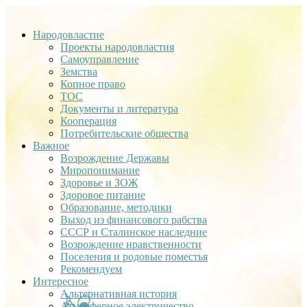
Народовластие
Проекты народовластия
Самоуправление
Земства
Копное право
ТОС
Документы и литература
Кооперация
Потребительские общества
Важное
Возрождение Державы
Миропонимание
Здоровье и ЗОЖ
Здоровое питание
Образование, методики
Выход из финансового рабства
СССР и Сталинское наследние
Возрождение нравственности
Поселения и родовые поместья
Рекомендуем
Интересное
Альтернативная история
Атмосферное электричество