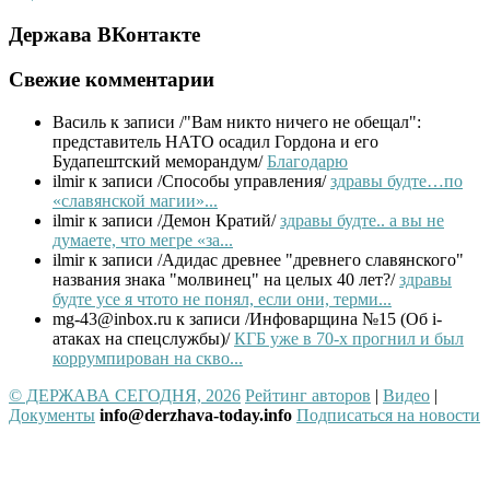
Держава ВКонтакте
Свежие комментарии
Василь
к записи /"Вам никто ничего не обещал":
представитель НАТО осадил Гордона и его
Будапештский меморандум/
Благодарю
ilmir
к записи /Способы управления/
здравы будте…по
«славянской магии»...
ilmir
к записи /Демон Кратий/
здравы будте.. а вы не
думаете, что мегре «за...
ilmir
к записи /Адидас древнее "древнего славянского"
названия знака "молвинец" на целых 40 лет?/
здравы
будте усе я чтото не понял, если они, терми...
mg-43@inbox.ru
к записи /Инфоварщина №15 (Об i-
атаках на спецслужбы)/
КГБ уже в 70-х прогнил и был
коррумпирован на скво...
© ДЕРЖАВА СЕГОДНЯ, 2026
Рейтинг авторов
|
Видео
|
Документы
info@derzhava-today.info
Подписаться на новости