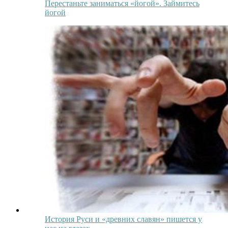
Перестаньте заниматься «йогой». Займитесь
йогой
История Руси и «древних славян» пишется у