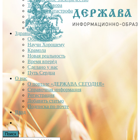
Теория заговора
Недавняя катастрофа
Тартария
Гиганты
Плоская Земля
Здравые проекты
Общее дело
Научи Хорошему
Крамола
Новая реальность
Время вперёд
Сделано у нас
Путь Сердца
О нас
О портале «ДЕРЖАВА СЕГОДНЯ»
Справочная информация
Регистрация
Добавить статью
Подписка по почте
Вход