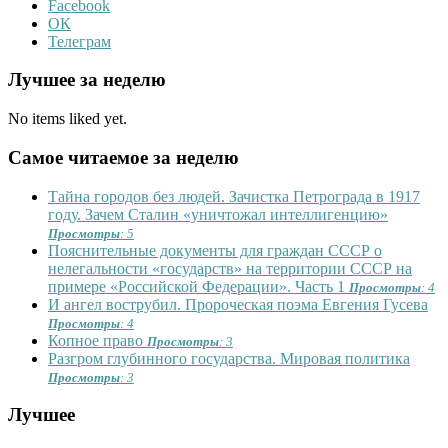
Facebook
ОК
Телеграм
Лучшее за неделю
No items liked yet.
Самое читаемое за неделю
Тайна городов без людей. Зачистка Петрограда в 1917
году. Зачем Сталин «уничтожал интеллигенцию»
Просмотры
: 5
Пояснительные документы для граждан СССР о
нелегальности «государств» на территории СССР на
примере «Российской Федерации». Часть 1
Просмотры
: 4
И ангел вострубил. Пророческая поэма Евгения Гусева
Просмотры
: 4
Копное право
Просмотры
: 3
Разгром глубинного государства. Мировая политика
Просмотры
: 3
Лучшее