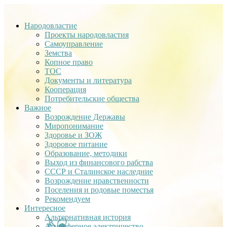
Народовластие
Проекты народовластия
Самоуправление
Земства
Копное право
ТОС
Документы и литература
Кооперация
Потребительские общества
Важное
Возрождение Державы
Миропонимание
Здоровье и ЗОЖ
Здоровое питание
Образование, методики
Выход из финансового рабства
СССР и Сталинское наследние
Возрождение нравственности
Поселения и родовые поместья
Рекомендуем
Интересное
Альтернативная история
Атмосферное электричество