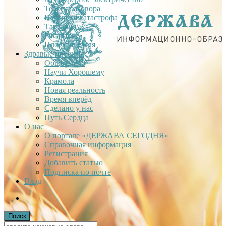
Теория заговора
Недавняя катастрофа
Тартария
Гиганты
Плоская Земля
Здравые проекты
Общее дело
Научи Хорошему
Крамола
Новая реальность
Время вперёд
Сделано у нас
Путь Сердца
О нас
О портале «ДЕРЖАВА СЕГОДНЯ»
Справочная информация
Регистрация
Добавить статью
Подписка по почте
Вход