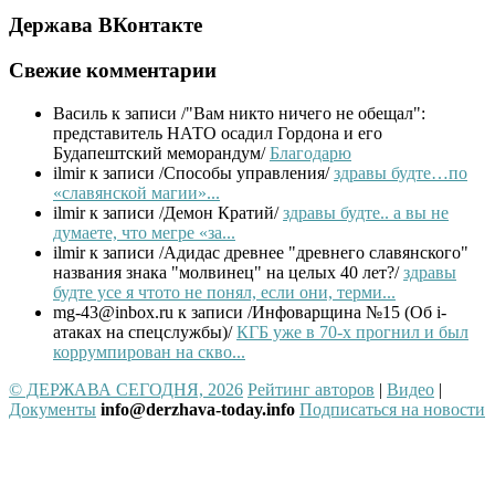
Держава ВКонтакте
Свежие комментарии
Василь
к записи /"Вам никто ничего не обещал":
представитель НАТО осадил Гордона и его
Будапештский меморандум/
Благодарю
ilmir
к записи /Способы управления/
здравы будте…по
«славянской магии»...
ilmir
к записи /Демон Кратий/
здравы будте.. а вы не
думаете, что мегре «за...
ilmir
к записи /Адидас древнее "древнего славянского"
названия знака "молвинец" на целых 40 лет?/
здравы
будте усе я чтото не понял, если они, терми...
mg-43@inbox.ru
к записи /Инфоварщина №15 (Об i-
атаках на спецслужбы)/
КГБ уже в 70-х прогнил и был
коррумпирован на скво...
© ДЕРЖАВА СЕГОДНЯ, 2026
Рейтинг авторов
|
Видео
|
Документы
info@derzhava-today.info
Подписаться на новости