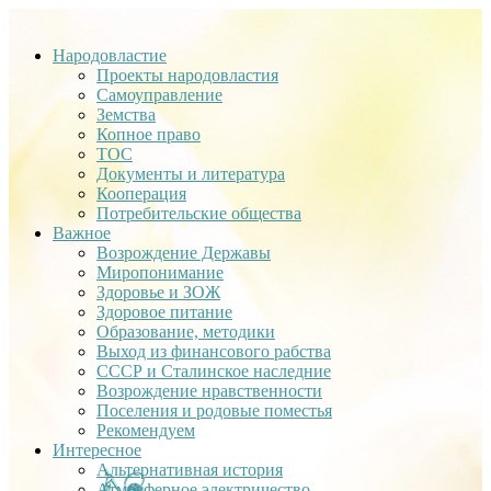
Народовластие
Проекты народовластия
Самоуправление
Земства
Копное право
ТОС
Документы и литература
Кооперация
Потребительские общества
Важное
Возрождение Державы
Миропонимание
Здоровье и ЗОЖ
Здоровое питание
Образование, методики
Выход из финансового рабства
СССР и Сталинское наследние
Возрождение нравственности
Поселения и родовые поместья
Рекомендуем
Интересное
Альтернативная история
Атмосферное электричество