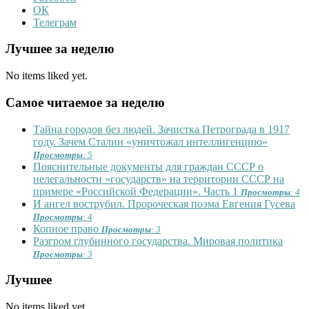
ОК
Телеграм
Лучшее за неделю
No items liked yet.
Самое читаемое за неделю
Тайна городов без людей. Зачистка Петрограда в 1917
году. Зачем Сталин «уничтожал интеллигенцию»
Просмотры
: 5
Пояснительные документы для граждан СССР о
нелегальности «государств» на территории СССР на
примере «Российской Федерации». Часть 1
Просмотры
: 4
И ангел вострубил. Пророческая поэма Евгения Гусева
Просмотры
: 4
Копное право
Просмотры
: 3
Разгром глубинного государства. Мировая политика
Просмотры
: 3
Лучшее
No items liked yet.